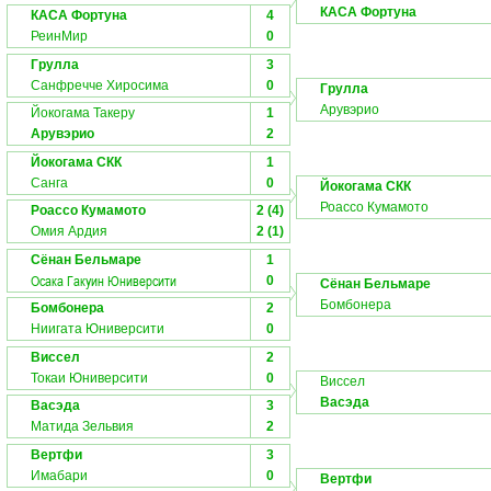
КАСА Фортуна
КАСА Фортуна
4
РеинМир
0
Грулла
3
Санфречче Хиросима
0
Грулла
Арувэрио
Йокогама Такеру
1
Арувэрио
2
Йокогама СКК
1
Санга
0
Йокогама СКК
Роассо Кумамото
Роассо Кумамото
2 (4)
Омия Ардия
2 (1)
Сёнан Бельмаре
1
Осака Гакуин Юниверсити
0
Сёнан Бельмаре
Бомбонера
Бомбонера
2
Ниигата Юниверсити
0
Виссел
2
Токаи Юниверсити
0
Виссел
Васэда
Васэда
3
Матида Зельвия
2
Вертфи
3
Имабари
0
Вертфи