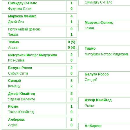
Симидзу С-Палс
Симидзу С-Палс
1
Фукуяма Сити
0
Маруока Феникс
4
Джей-Лиз
1
Маруока Феникс
Токаи
Рютсу Кейзай Драгонс
0
Токаи
1
Тиамо
0 (5)
Агата
0 (4)
Тиамо
Митсубиси Моторс Мидзусима
Митсубиси Моторс Мидзусима
2
Исэ-Сима
0
Белуга Россо
2
Сибуя Сити
0
Белуга Россо
Синдзё
Синдзё
3
Комацу
2
Джеф Юнайтед
5
Ядзаки Валенте
0
Джеф Юнайтед
Рюкю
Рюкю
1
Токио Юнайтед
0
Албирекс
2
Асука
0
Албирекс