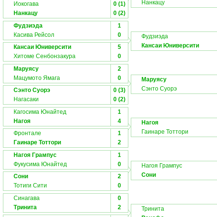
Нанкацу
Иокогава
0 (1)
Нанкацу
0 (2)
Фудзиэда
1
Касива Рейсол
0
Фудзиэда
Кансаи Юниверсити
Кансаи Юниверсити
5
Хитоме Сенбонзакура
0
Маруясу
2
Мацумото Ямага
0
Маруясу
Сэнто Суорэ
Сэнто Суорэ
0 (3)
Нагасаки
0 (2)
Кагосима Юнайтед
1
Нагоя
4
Нагоя
Гаинаре Тоттори
Фронтале
1
Гаинаре Тоттори
2
Нагоя Грампус
1
Фукусима Юнайтед
0
Нагоя Грампус
Сони
Сони
2
Тотиги Сити
0
Синагава
0
Тринита
2
Тринита