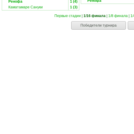
Ренофа
Ренофа
1 (4)
Каматамаре Сануки
1 (3)
Первые стадии
|
1/16 финала
|
1/8 финала
|
1
Победители турнира