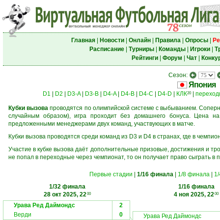
Главная
|
Новости
|
Онлайн
|
Правила
|
Опросы
|
Ре
Расписание
|
Турниры
|
Команды
|
Игроки
|
Т
Рейтинги
|
Форум
|
Чат
|
Конку
Сезон:
Япония
D1
|
D2
|
D3-A
|
D3-B
|
D4-A
|
D4-B
|
D4-C
|
D4-D
|
КЛК
|
переход
20
Кубки вызова
проводятся по олимпийской системе с выбыванием. Соперни
случайным образом), игра проходит без домашнего бонуса. Цена н
предложенными менеджерами двух команд, участвующих в матче.
Кубки вызова проводятся среди команд из D3 и D4 в странах, где в чемпио
Участие в кубке вызова даёт дополнительные призовые, достижения и тр
не попал в переходные через чемпионат, то он получает право сыграть в 
Первые стадии
|
1/16 финала
|
1/8 финала
|
1
1/32 финала
1/16 финала
28 окт 2025, 22
4 ноя 2025, 22
00
00
Урава Ред Даймондс
2
Верди
0
Урава Ред Даймондс