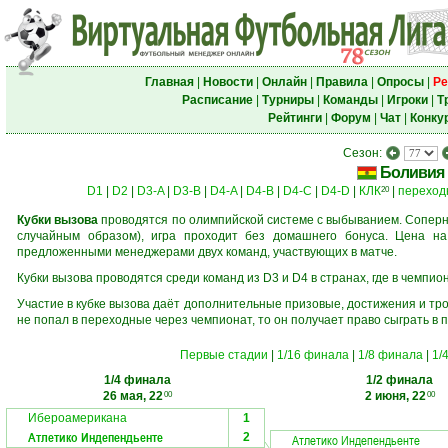
Главная
|
Новости
|
Онлайн
|
Правила
|
Опросы
|
Ре
Расписание
|
Турниры
|
Команды
|
Игроки
|
Т
Рейтинги
|
Форум
|
Чат
|
Конку
Сезон:
Боливия
D1
|
D2
|
D3-A
|
D3-B
|
D4-A
|
D4-B
|
D4-C
|
D4-D
|
КЛК
|
переход
20
Кубки вызова
проводятся по олимпийской системе с выбыванием. Соперни
случайным образом), игра проходит без домашнего бонуса. Цена н
предложенными менеджерами двух команд, участвующих в матче.
Кубки вызова проводятся среди команд из D3 и D4 в странах, где в чемпио
Участие в кубке вызова даёт дополнительные призовые, достижения и тр
не попал в переходные через чемпионат, то он получает право сыграть в 
Первые стадии
|
1/16 финала
|
1/8 финала
|
1/
1/4 финала
1/2 финала
26 мая, 22
2 июня, 22
00
00
Ибероамерикана
1
Атлетико Индепендьенте
2
Атлетико Индепендьенте