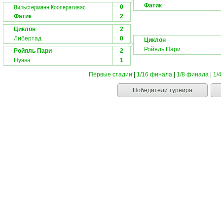
Фатик
Вильстерманн Кооперативас
0
Фатик
2
Циклон
2
Либертад
0
Циклон
Ройяль Пари
Ройяль Пари
2
Нуэва
1
Первые стадии
|
1/16 финала
|
1/8 финала
|
1/
Победители турнира