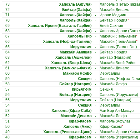
-
73
Хапоэль (Афула)
Хапоэль (Петах-Тиква)
-
72
Бейтар (Хайфа)
Маккаби Динамо
-
71
Хапоэль (Хайфа)
Ирони Модиин
-
70
Хапоэль (Хайфа)
Бейтар Нордия
*
-
69
Хапоэль Ирони (Бака-эль-Гарбия)
Бней Сахнин
-
68
Хапоэль (Хайфа)
Хапоэль Ирони (Бака-
-
67
Хапоэль Нир
Маккаби (Тель-Авив)
*
-
66
Хапоэль (Ноф-ха-Галиль)
Маккаби (Тель-Авив)
*
-
65
Иерусалим
Хапоэль (Рамат-Ган)
-
64
Маккаби Амишав
Бейтар Нордия
-
63
Хапоэль (Ашкелон)
Бейтар (Нагария)
-
62
Хапоэль (Беэр-Шева)
Маккаби Бней Рейне
-
61
Хапоэль (Умм-эль-Фахм)
Маккаби Динамо
-
60
Маккаби Яффо
Иерусалим
-
59
Секция
Хапоэль (Ноф-ха-Гали
-
58
Бейтар (Нагария)
Маккаби Яффо
-
57
Кирьят-Ям
Секция
-
56
Бейтар (Нагария)
Хапоэль (Иерусалим)
-
55
Иерусалим
Бейтар (Нагария)
-
54
Секция
Иерусалим
-
53
Хапоэль (Кфар-Саба)
Ахи Бир Ал-Максур
-
52
Маккаби Динамо
Маккаби Яффо
-
51
Кфар-Касем
Хапоэль (Афула)
-
50
Хапоэль (Акко)
Кфар-Касем
*
-
49
Хапоэль (Ришон-ле-Цион)
Маккаби Ирони (Кирья
-
48
Кфар-Касем
Хапоэль (Иерусалим)