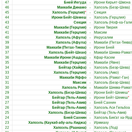
-
47
Бней Иегуда
Ирони Кирьят-Шмона
-
46
Маккаби Динамо
Хапоэль (Беэр-Шева)
-
45
Хапоэль (Герцлия)
*
Секция
-
44
Ирони Бейт-Шемеш
Хапоэль (Герцлия)
-
43
Секция
Хапоэль (Ноф-ха-Гали
-
42
Маккаби (Герцлия)
Ирони Тверия
-
41
Маккаби (Герцлия)
Максим
-
40
Хапоэль (Афула)
Иерусалим
-
39
Хапоэль (Афула)
Маккаби (Петах-Тиква)
-
38
Маккаби (Петах-Тиква)
Ирони Бней
-
37
Хапоэль (Бейт-Шеан)
Маккаби Шикма-Рамат
-
36
Маккаби Ирони (Ашдод)
Кфар-Касем
-
35
Маккаби (Герцлия)
Маккаби (Явне)
-
34
Бейтар (Хайфа)
Хапоэль (Беэр-Шева)
-
33
Хапоэль (Герцлия)
Хапоэль (Акко)
-
32
Маккаби Яффо
Хапоэль (Рамат-Ган)
-
31
Максим
Хапоэль (Беэр-Шева)
-
30
Хапоэль Роби
Маккаби Шикма-Рамат
-
29
Хапоэль (Беэр-Шева)
Ирони Бейт-Шемеш
*
-
28
Бейтар (Тель-Авив)
Ирони Бейт-Шемеш
*
-
27
Бейтар (Тель-Авив)
Бней Сахнин
-
26
Бейтар (Тель-Авив)
Хапоэль Аси Гильбоа
-
25
Хапоэль (Беэр-Шева)
Бейтар (Тель-Авив)
-
24
Бней Сахнин
Хапоэль Бик'ат ха-Яр
-
23
Хапоэль (Каукаб-абу-аль-Хиджа)
Ирмиаху
-
22
Хапоэль (Раанана)
Хапоэль (Лод)