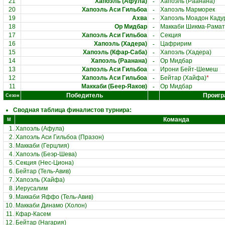
-
21
Хапоэль (Афула)
Хапоэль (Раанана)
-
20
Хапоэль Аси Гильбоа
Хапоэль Марморек
-
19
Ахва
Хапоэль Моадон Каду
-
18
Ор Мидбар
Маккаби Шикма-Рамат
-
17
Хапоэль Аси Гильбоа
Секция
-
16
Хапоэль (Хадера)
Цафририм
-
15
Хапоэль (Кфар-Саба)
Хапоэль (Хадера)
-
14
Хапоэль (Раанана)
Ор Мидбар
-
13
Хапоэль Аси Гильбоа
Ирони Бейт-Шемеш
-
12
Хапоэль Аси Гильбоа
Бейтар (Хайфа)
*
-
11
Маккаби (Беер-Яаков)
Ор Мидбар
Победитель
Проигр
Сезон
Сводная таблица финалистов турнира:
Команда
М
1.
Хапоэль (Афула)
2.
Хапоэль Аси Гильбоа (Празон)
3.
Маккаби (Герцлия)
4.
Хапоэль (Беэр-Шева)
5.
Секция (Нес-Циона)
6.
Бейтар (Тель-Авив)
7.
Хапоэль (Хайфа)
8.
Иерусалим
9.
Маккаби Яффо (Тель-Авив)
10.
Маккаби Динамо (Холон)
11.
Кфар-Касем
12.
Бейтар (Нагария)