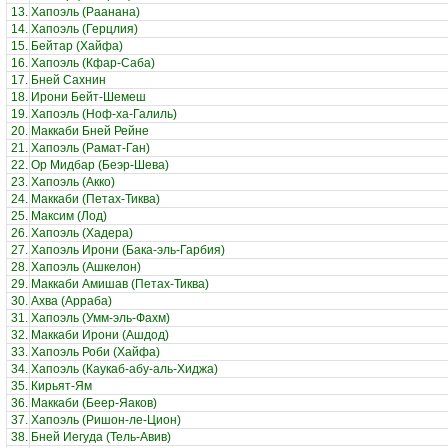
13.
Хапоэль (Раанана)
14.
Хапоэль (Герцлия)
15.
Бейтар (Хайфа)
16.
Хапоэль (Кфар-Саба)
17.
Бней Сахнин
18.
Ирони Бейт-Шемеш
19.
Хапоэль (Ноф-ха-Галиль)
20.
Маккаби Бней Рейне
21.
Хапоэль (Рамат-Ган)
22.
Ор Мидбар (Беэр-Шева)
23.
Хапоэль (Акко)
24.
Маккаби (Петах-Тиква)
25.
Максим (Лод)
26.
Хапоэль (Хадера)
27.
Хапоэль Ирони (Бака-эль-Гарбия)
28.
Хапоэль (Ашкелон)
29.
Маккаби Амишав (Петах-Тиква)
30.
Ахва (Арраба)
31.
Хапоэль (Умм-эль-Фахм)
32.
Маккаби Ирони (Ашдод)
33.
Хапоэль Роби (Хайфа)
34.
Хапоэль (Каукаб-абу-аль-Хиджа)
35.
Кирьят-Ям
36.
Маккаби (Беер-Яаков)
37.
Хапоэль (Ришон-ле-Цион)
38.
Бней Иегуда (Тель-Авив)