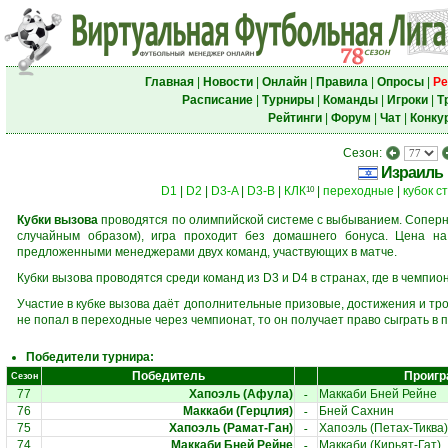
Главная
|
Новости
|
Онлайн
|
Правила
|
Опросы
|
Ре
Расписание
|
Турниры
|
Команды
|
Игроки
|
Т
Рейтинги
|
Форум
|
Чат
|
Конку
Сезон:
Израиль
D1
|
D2
|
D3-A
|
D3-B
|
КЛК
|
переходные
|
кубок с
10
Кубки вызова
проводятся по олимпийской системе с выбыванием. Соперни
случайным образом), игра проходит без домашнего бонуса. Цена н
предложенными менеджерами двух команд, участвующих в матче.
Кубки вызова проводятся среди команд из D3 и D4 в странах, где в чемпио
Участие в кубке вызова даёт дополнительные призовые, достижения и тр
не попал в переходные через чемпионат, то он получает право сыграть в 
Победители турнира:
Победитель
Проигр
Сезон
-
77
Хапоэль (Афула)
Маккаби Бней Рейне
-
76
Маккаби (Герцлия)
Бней Сахнин
-
75
Хапоэль (Рамат-Ган)
Хапоэль (Петах-Тиква)
-
74
Маккаби Бней Рейне
Маккаби (Кирьят-Гат)