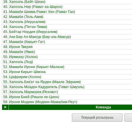
39.
Хапоэль (Бейт-Шеан)
40.
Хапоэль Нир (Рамат-ха-Шарон)
41.
Маккаби Шикма-Рамат Хен (Рамат Ган)
42.
Маккаби (Тель-Авив)
43.
Хапоэль (Иерусалим)
44.
Хапоэль (Петах-Тиква)
45.
Бейтар Нордия (Иерусалим)
46.
Ахи Бир Ал-Максур (Бир-эль-Максур)
47.
Маккаби (Кирьят-Гат)
48.
Ирони Тверия
49.
Маккаби (Явне)
50.
Ирмиаху (Холон)
51.
Хапоэль (Лод)
52.
Маккаби Ирони (Кирьят-Малахи)
53.
Ирони Кирьят-Шмона
54.
Цафририм (Холон)
55.
Хапоэль Бик'ат ха-Ярден (Маале Эфраим)
56.
Хапоэль Моадон Кадурегель (Гиват-Шмуэль)
57.
Хапоэль Марморек (Реховот)
58.
Ирони Бней (Ришон ле-Цион)
59.
Ирони Модиин (Модиин-Маккабим-Реут)
Команда
М
Текущий розыгрыш