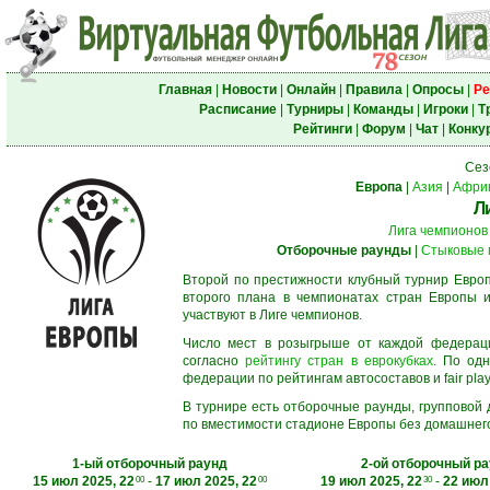
Главная
|
Новости
|
Онлайн
|
Правила
|
Опросы
|
Ре
Расписание
|
Турниры
|
Команды
|
Игроки
|
Т
Рейтинги
|
Форум
|
Чат
|
Конку
Сез
Европа
|
Азия
|
Афри
Л
Лига чемпионов
Отборочные раунды
|
Стыковые 
Второй по престижности клубный турнир Европ
второго плана в чемпионатах стран Европы и
участвуют в Лиге чемпионов.
Число мест в розыгрыше от каждой федерац
согласно
рейтингу стран в еврокубках
. По од
федерации по рейтингам автосоставов и fair play
В турнире есть отборочные раунды, групповой
по вместимости стадионе Европы без домашнего 
1-ый отборочный раунд
2-ой отборочный р
15 июл 2025, 22
-
17 июл 2025, 22
19 июл 2025, 22
-
22 июл 
00
00
30