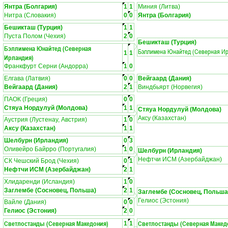
Янтра (Болгария)
1
1
Миния (Литва)
Нитра (Словакия)
0
0
Янтра (Болгария)
Бешикташ (Турция)
1
1
Пуста Полом (Чехия)
2
0
Бешикташ (Турция)
Бэллимена Юнайтед (Северная
Бэллимена Юнайтед (Северная Ир
1
1
Ирландия)
Франкфурт Серни (Андорра)
1
0
Елгава (Латвия)
0
0
Вейгаард (Дания)
Вейгаард (Дания)
2
1
Виндбьярт (Норвегия)
ПАОК (Греция)
0
0
Стяуа Нордулуй (Молдова)
1
1
Стяуа Нордулуй (Молдова)
Аксу (Казахстан)
Аустрия (Лустенау, Австрия)
1
0
Аксу (Казахстан)
1
1
Шелбурн (Ирландия)
0
3
Оливейро Байрро (Португалия)
1
0
Шелбурн (Ирландия)
Нефтчи ИСМ (Азербайджан)
СК Чешский Брод (Чехия)
0
1
Нефтчи ИСМ (Азербайджан)
2
1
Хлидаренди (Исландия)
1
0
Заглембе (Сосновец, Польша)
2
1
Заглембе (Сосновец, Польша
Гелиос (Эстония)
Вайле (Дания)
0
0
Гелиос (Эстония)
2
0
Светлостанды (Северная Македония)
Светлостанды (Северная Макед
1
1