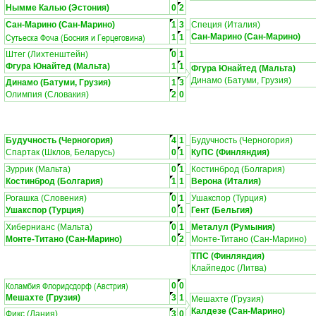
Нымме Калью (Эстония)
0
2
Сан-Марино (Сан-Марино)
1
3
Специя (Италия)
Сутьеска Фоча (Босния и Герцеговина)
Сан-Марино (Сан-Марино)
1
1
Штег (Лихтенштейн)
0
1
Фгура Юнайтед (Мальта)
1
1
Фгура Юнайтед (Мальта)
Динамо (Батуми, Грузия)
Динамо (Батуми, Грузия)
1
3
Олимпия (Словакия)
2
0
Будучность (Черногория)
4
1
Будучность (Черногория)
Спартак (Шклов, Беларусь)
0
1
КуПС (Финляндия)
Зуррик (Мальта)
0
1
Костинброд (Болгария)
Костинброд (Болгария)
1
1
Верона (Италия)
Рогашка (Словения)
0
1
Ушакспор (Турция)
Ушакспор (Турция)
0
1
Гент (Бельгия)
Хибернианс (Мальта)
0
1
Металул (Румыния)
Монте-Титано (Сан-Марино)
0
2
Монте-Титано (Сан-Марино)
ТПС (Финляндия)
Клайпедос (Литва)
Коламбия Флоридсдорф (Австрия)
0
0
Мешахте (Грузия)
3
1
Мешахте (Грузия)
Калдезе (Сан-Марино)
Фикс (Дания)
3
0