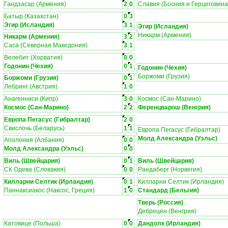
Гандзасар (Армения)
2
0
Славия (Босния и Герцеговина
Батыр (Казахстан)
0
3
Эгир (Исландия)
3
1
Эгир (Исландия)
Никарм (Армения)
Никарм (Армения)
3
2
Саса (Северная Македония)
3
1
Велебит (Хорватия)
0
0
Годонин (Чехия)
0
1
Годонин (Чехия)
Боржоми (Грузия)
Боржоми (Грузия)
0
1
Лебринг (Австрия)
1
0
Анагенниси (Кипр)
3
0
Космос (Сан-Марино)
Космос (Сан-Марино)
2
2
Ференцварош (Венгрия)
Европа Пегасус (Гибралтар)
2
0
Свислочь (Беларусь)
1
1
Европа Пегасус (Гибралтар)
Молд Александра (Уэльс)
Аполония (Албания)
0
0
Молд Александра (Уэльс)
0
0
Виль (Швейцария)
0
1
Виль (Швейцария)
СК Одева (Словакия)
0
0
Рандаберг (Норвегия)
Килларни Селтик (Ирландия)
0
1
Килларни Селтик (Ирландия)
Паннаксиакос (Наксос, Греция)
1
0
Стандард (Бельгия)
Тверь (Россия)
Дебрецен (Венгрия)
Катовице (Польша)
0
0
Дандолк (Ирландия)