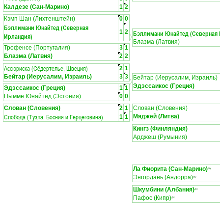
Калдезе (Сан-Марино)
1
2
Кэмп Шан (Лихтенштейн)
0
0
Бэллимани Юнайтед (Северная
1
2
Бэллимани Юнайтед (Северная 
Ирландия)
Блазма (Латвия)
Трофенсе (Португалия)
3
1
Блазма (Латвия)
2
2
Ассюриска (Сёдертелье, Швеция)
2
1
Бейтар (Иерусалим, Израиль)
3
3
Бейтар (Иерусалим, Израиль)
Эдэссаикос (Греция)
Эдэссаикос (Греция)
1
1
Нымме Юнайтед (Эстония)
0
0
Слован (Словения)
2
1
Слован (Словения)
Слобода (Тузла, Босния и Герцеговина)
Мяджей (Литва)
1
1
Кингз (Финляндия)
Арджеш (Румыния)
Ла Фиорита (Сан-Марино)
ЛЧ
Энгордань (Андорра)
ЛЧ
Шкумбини (Албания)
ЛЧ
Пафос (Кипр)
ЛЧ