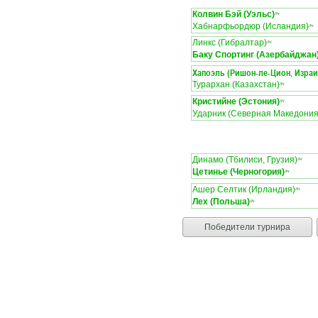
Колвин Бэй (Уэльс)
ЛЧ
Хабнарфьордюр (Исландия)
ЛЧ
Линкс (Гибралтар)
ЛЧ
Баку Спортинг (Азербайджан
Хапоэль (Ришон-ле-Цион, Израи
Турархан (Казахстан)
ЛЧ
Кристийне (Эстония)
ЛЧ
Ударник (Северная Македония
Динамо (Тбилиси, Грузия)
ЛЧ
Цетинье (Черногория)
ЛЧ
Ашер Селтик (Ирландия)
ЛЧ
Лех (Польша)
ЛЧ
Победители турнира