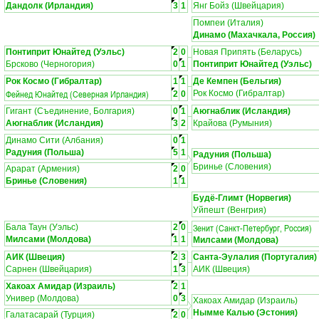
Дандолк (Ирландия)
3
1
Янг Бойз (Швейцария)
Помпеи (Италия)
Динамо (Махачкала, Россия)
Понтиприт Юнайтед (Уэльс)
2
0
Новая Припять (Беларусь)
Брсково (Черногория)
0
1
Понтиприт Юнайтед (Уэльс)
Рок Космо (Гибралтар)
1
1
Де Кемпен (Бельгия)
Фейнед Юнайтед (Северная Ирландия)
Рок Космо (Гибралтар)
2
0
Гигант (Съединение, Болгария)
0
1
Аюгнаблик (Исландия)
Аюгнаблик (Исландия)
3
2
Крайова (Румыния)
Динамо Сити (Албания)
0
1
Радуния (Польша)
5
1
Радуния (Польша)
Бринье (Словения)
Арарат (Армения)
2
0
Бринье (Словения)
1
1
Будё-Глимт (Норвегия)
Уйпешт (Венгрия)
Зенит (Санкт-Петербург, Россия)
Бала Таун (Уэльс)
2
0
Милсами (Молдова)
1
1
Милсами (Молдова)
АИК (Швеция)
2
3
Санта-Эулалия (Португалия)
Сарнен (Швейцария)
1
3
АИК (Швеция)
Хакоах Амидар (Израиль)
2
1
Универ (Молдова)
0
3
Хакоах Амидар (Израиль)
Нымме Калью (Эстония)
Галатасарай (Турция)
2
0