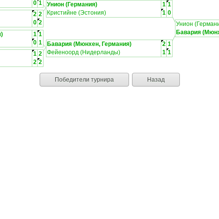
0
1
Унион (Германия)
1
1
Кристийне (Эстония)
1
0
2
2
0
2
Унион (Герман
Бавария (Мюнх
)
1
1
0
1
Бавария (Мюнхен, Германия)
2
1
Фейеноорд (Нидерланды)
1
1
1
2
2
2
Победители турнира
Назад