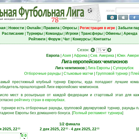
логин
ная
|
Новости
|
Онлайн
|
Правила
|
Опросы
|
Регистрация в игре
|
Забыли па
Расписание
|
Турниры
|
Команды
|
Игроки
|
Трансферы
|
Обмены
|
Аренда
Рейтинги
|
Форум
|
Чат
|
Конкурсы
|
Контакты
Сезон:
Европа
|
Азия
|
Африка
|
Сев. Америка
|
Южн. Амери
Лига европейских чемпионов
Лига чемпионов
|
Лига Европы
|
Суперкубок
Отборочные раунды
|
Стыковые матчи
|
Групповой турнир
|
Пле
амый престижный клубный турнир Европы, куда попадают лучшие кома
обедитель прошлогодней Лиги европейских чемпионов.
исло мест в розыгрыше от каждой федерации и стартовый этап для ка
огласно
рейтингу стран в еврокубках
.
 турнире есть отборочные раунды, групповой двухкруговой турнир, раунды
тадионе Европы без домашнего бонуса. [
Полный регламент турнира
]
1/2 финала
я 2025, 22
2 дек 2025, 22
-
4 дек 2025, 22
1
00
00
00
0
0