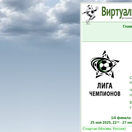
Глав
С
п
Ч
с
В
с
1/4 финала
25 ноя 2025, 22
-
27 но
00
Спартак (Москва, Россия)