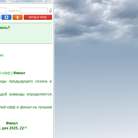
пароль
вход в игру
роль?
ка
й-офф
|
Финал
нды предыдущего сезона и
ждой команды определяется
 плей-офф и финал на лучшем
Финал
1 дек 2025, 22
00