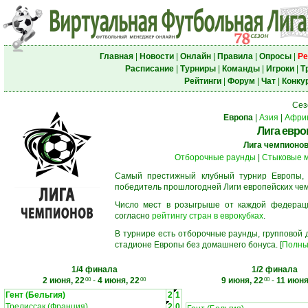
Главная
|
Новости
|
Онлайн
|
Правила
|
Опросы
|
Ре
Расписание
|
Турниры
|
Команды
|
Игроки
|
Т
Рейтинги
|
Форум
|
Чат
|
Конку
Сез
Европа
|
Азия
|
Афри
Лига евро
Лига чемпионо
Отборочные раунды
|
Стыковые 
Самый престижный клубный турнир Европы,
победитель прошлогодней Лиги европейских че
Число мест в розыгрыше от каждой федерац
согласно
рейтингу стран в еврокубках
.
В турнире есть отборочные раунды, групповой
стадионе Европы без домашнего бонуса. [
Полны
1/4 финала
1/2 финала
2 июня, 22
-
4 июня, 22
9 июня, 22
-
11 июня
00
00
00
Гент (Бельгия)
2
1
Трелиссак (Франция)
2
0