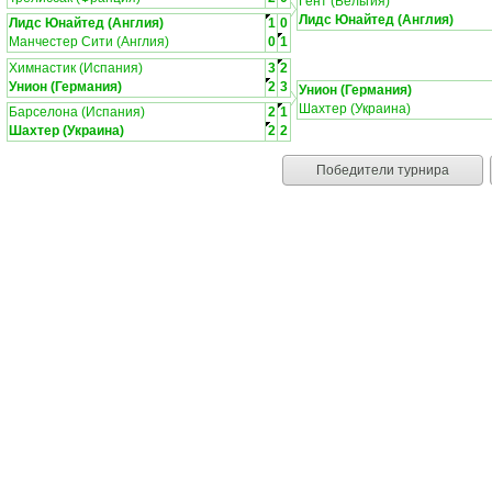
Гент (Бельгия)
Лидс Юнайтед (Англия)
Лидс Юнайтед (Англия)
1
0
Манчестер Сити (Англия)
0
1
Химнастик (Испания)
3
2
Унион (Германия)
2
3
Унион (Германия)
Шахтер (Украина)
Барселона (Испания)
2
1
Шахтер (Украина)
2
2
Победители турнира