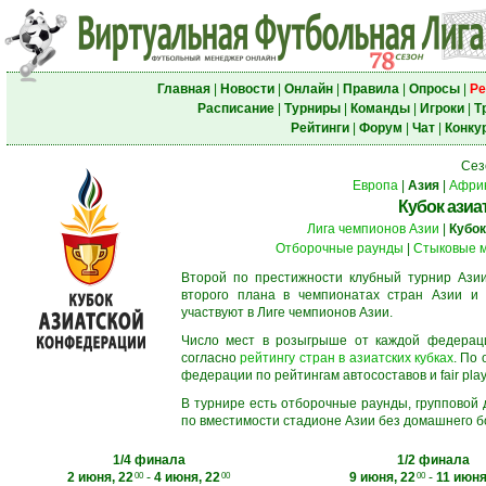
Главная
|
Новости
|
Онлайн
|
Правила
|
Опросы
|
Ре
Расписание
|
Турниры
|
Команды
|
Игроки
|
Т
Рейтинги
|
Форум
|
Чат
|
Конку
Сез
Европа
|
Азия
|
Афри
Кубок азиа
Лига чемпионов Азии
|
Кубок
Отборочные раунды
|
Стыковые 
Второй по престижности клубный турнир Азии
второго плана в чемпионатах стран Азии и 
участвуют в Лиге чемпионов Азии.
Число мест в розыгрыше от каждой федерац
согласно
рейтингу стран в азиатских кубках
. По
федерации по рейтингам автосоставов и fair play
В турнире есть отборочные раунды, групповой
по вместимости стадионе Азии без домашнего бо
1/4 финала
1/2 финала
2 июня, 22
-
4 июня, 22
9 июня, 22
-
11 июня
00
00
00