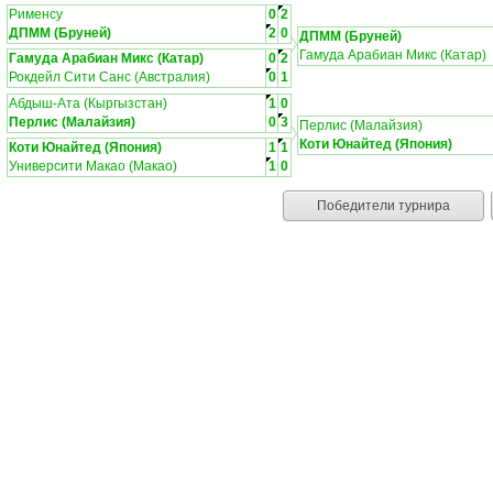
Рименсу
0
2
ДПММ (Бруней)
2
0
ДПММ (Бруней)
Гамуда Арабиан Микс (Катар)
Гамуда Арабиан Микс (Катар)
0
2
Рокдейл Сити Санс (Австралия)
0
1
Абдыш-Ата (Кыргызстан)
1
0
Перлис (Малайзия)
0
3
Перлис (Малайзия)
Коти Юнайтед (Япония)
Коти Юнайтед (Япония)
1
1
Университи Макао (Макао)
1
0
Победители турнира