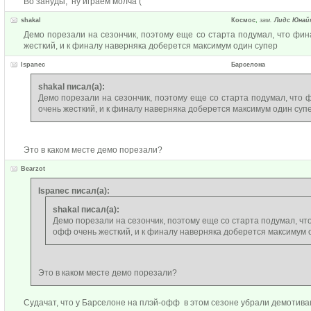
Во зануды, ну играем молча (
shakal
Космос
,
зам.
Лидс Юнай
Демо порезали на сезончик, поэтому еще со старта подумал, что фин
жесткий, и к финалу наверняка доберется максимум один супер
Ispanec
Барселона
shakal писал(а):
Демо порезали на сезончик, поэтому еще со старта подумал, что 
очень жесткий, и к финалу наверняка доберется максимум один суп
Это в каком месте демо порезали?
Bearzot
Ispanec писал(а):
shakal писал(а):
Демо порезали на сезончик, поэтому еще со старта подумал, что
офф очень жесткий, и к финалу наверняка доберется максимум 
Это в каком месте демо порезали?
Судачат, что у Барселоне на плэй-офф в этом сезоне убрали демотива