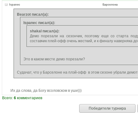
Ispanec
Барселона
Bearzot писал(а):
Ispanec писал(а):
shakal писал(а):
Демо порезали на сезончик, поэтому еще со старта под
составчик плей-офф очень жесткий, и к финалу наверняка д
Это в каком месте демо порезали?
Судачат, что у Барселоне на плэй-офф в этом сезоне убрали демо
Их да слова, да Богу всоловском в уши)))
Всего:
6
комментариев
Победители турнира