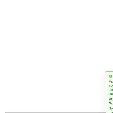
Мы
др
на
за
Ис
вы
По
фа