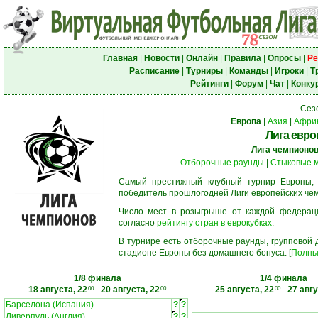
Главная
|
Новости
|
Онлайн
|
Правила
|
Опросы
|
Ре
Расписание
|
Турниры
|
Команды
|
Игроки
|
Т
Рейтинги
|
Форум
|
Чат
|
Конку
Сез
Европа
|
Азия
|
Афри
Лига евро
Лига чемпионо
Отборочные раунды
|
Стыковые 
Самый престижный клубный турнир Европы,
победитель прошлогодней Лиги европейских че
Число мест в розыгрыше от каждой федерац
согласно
рейтингу стран в еврокубках
.
В турнире есть отборочные раунды, групповой
стадионе Европы без домашнего бонуса. [
Полны
1/8 финала
1/4 финала
18 августа, 22
-
20 августа, 22
25 августа, 22
-
27 авгу
00
00
00
Барселона (Испания)
?
?
Ливерпуль (Англия)
?
?