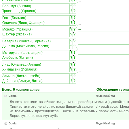
...
...
Борнмут (Англия)
?
?
Тростянец (Украина)
?
?
Гент (Бельгия)
?
?
Олимпик (Лион, Франция)
?
?
...
...
Монако (Франция)
?
?
Шахтер (Украина)
?
?
Бавария (Мюнхен, Германия)
?
?
Динамо (Махачкала, Россия)
?
?
...
...
Мотеруэлл (Шотландия)
?
?
Альбертс (Латвия)
?
?
Лидс Юнайтед (Англия)
?
?
Химнастик (Испания)
?
?
...
...
Замина (Лихтенштейн)
?
?
Дайнава (Алитус, Литва)
?
?
Всего:
6
комментариев
Обсуждение турни
Gonia
Лидс Юнайтед
Лч всех континетов общается , а мы европейцы молчим ) давайте т
Химнастик и это не айс , но пары Динамо/Бавария , Ливер/Барса, Мон
из возможных претендентов. Хотя и в остальных парах есть много
Бормотуха еще покажут зубы
Gonia
Лидс Юнайтед