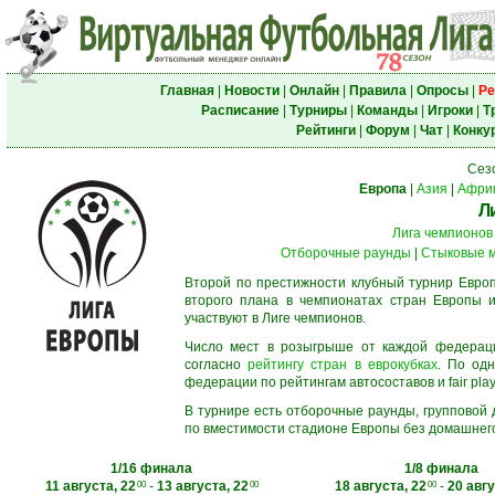
Главная
|
Новости
|
Онлайн
|
Правила
|
Опросы
|
Ре
Расписание
|
Турниры
|
Команды
|
Игроки
|
Т
Рейтинги
|
Форум
|
Чат
|
Конку
Сез
Европа
|
Азия
|
Афри
Л
Лига чемпионов
Отборочные раунды
|
Стыковые 
Второй по престижности клубный турнир Европ
второго плана в чемпионатах стран Европы и
участвуют в Лиге чемпионов.
Число мест в розыгрыше от каждой федерац
согласно
рейтингу стран в еврокубках
. По од
федерации по рейтингам автосоставов и fair play
В турнире есть отборочные раунды, групповой
по вместимости стадионе Европы без домашнего 
1/16 финала
1/8 финала
11 августа, 22
-
13 августа, 22
18 августа, 22
-
20 авгу
00
00
00