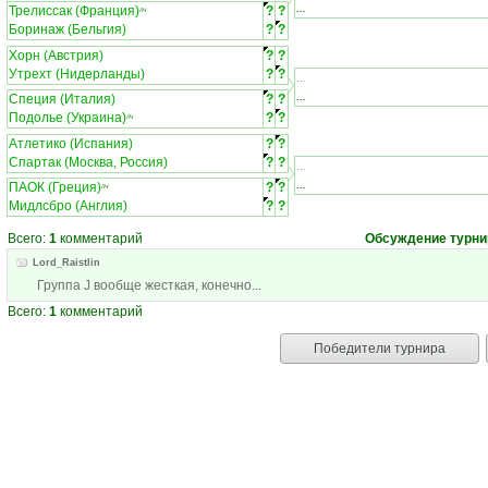
...
Трелиссак (Франция)
?
?
ЛЧ
Боринаж (Бельгия)
?
?
Хорн (Австрия)
?
?
Утрехт (Нидерланды)
?
?
...
...
Специя (Италия)
?
?
Подолье (Украина)
?
?
ЛЧ
Атлетико (Испания)
?
?
Спартак (Москва, Россия)
?
?
...
...
ПАОК (Греция)
?
?
ЛЧ
Мидлсбро (Англия)
?
?
Всего:
1
комментарий
Обсуждение турни
Lord_Raistlin
Группа J вообще жесткая, конечно...
Всего:
1
комментарий
Победители турнира