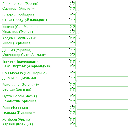
Ленинградец (Россия)
?
?
Саутпорт (Англия)
?
?
ЛЧ
...
...
Бьяска (Швейцария)
?
?
Стяуа Нордулуй (Молдова)
?
?
Космос (Сан-Марино)
?
?
Ушакспор (Турция)
?
?
...
...
Арджеш (Румыния)
?
?
ЛЧ
Унион (Германия)
?
?
Динамо (Украина)
?
?
Манчестер Сити (Англия)
?
?
ЛЧ
...
...
Твенте (Нидерланды)
?
?
Баку Спортинг (Азербайджан)
?
?
Сан-Марино (Сан-Марино)
?
?
Де Кемпен (Бельгия)
?
?
...
...
Кристийне (Эстония)
?
?
ЛЧ
Вестхук (Бельгия)
?
?
Пуста Полом (Чехия)
?
?
Локомотив (Армения)
?
?
...
...
Ренн (Франция)
?
?
Гранада (Испания)
?
?
ЛЧ
Уотфорд (Англия)
?
?
Авранш (Франция)
?
?
...