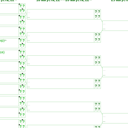
густа, 22
18 августа, 22
-
20 августа, 22
25 август
?
?
?
?
...
?
?
...
?
?
?
?
?
?
...
...
?
?
?
?
...
?
?
...
?
?
ир)
?
?
ЛЧ
?
?
ея)
?
?
?
?
...
?
?
...
?
?
?
?
?
?
...
...
?
?
?
?
...
?
?
...
?
?
?
?
?
?
?
?
?
?
...
?
?
...
?
?
?
?
?
?
...
...
?
?
?
?
...
?
?