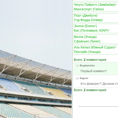
Чегуту Пайретс (Зимбабве)
ЛЧ
Мангаспорт (Габон)
Порт (Джибути)
Уэд Фодда (Алжир)
Энппи (Египет)
Бис (Полокване, ЮАР)
ЛЧ
Вилла (Уганда)
Сфаксьен (Тунис)
Аль-Хилал (Южный Судан)
ЛЧ
Пролайн (Уганда)
Всего:
2
комментария
Bogdaninho
Первый коммент!
Sagnol
Кто фаворит? Делаем ст
Всего:
2
комментария