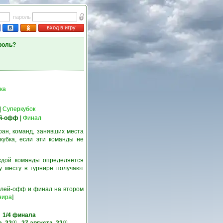
пароль
вход в игру
роль?
ка
|
Суперкубок
й-офф
|
Финал
ран, команд, занявших места
кубка, если эти команды не
ждой команды определяется
у месту в турнире получают
 плей-офф и финал на втором
нира
]
1/4 финала
00
00