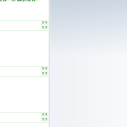
а, 22
-
27 августа, 22
?
?
?
?
?
?
?
?
?
?
?
?