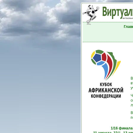
Глав
В
в
у
Ч
с
л
В
п
1/16 финала
00