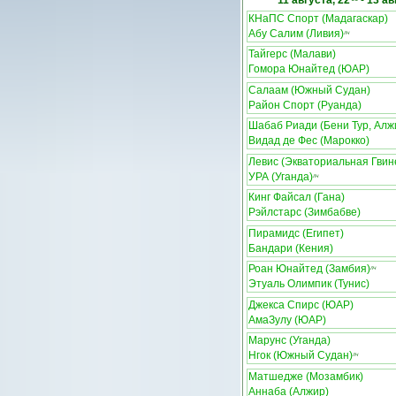
11 августа, 22
-
13 ав
КНаПС Спорт (Мадагаскар)
Абу Салим (Ливия)
ЛЧ
Тайгерс (Малави)
Гомора Юнайтед (ЮАР)
Салаам (Южный Судан)
Район Спорт (Руанда)
Шабаб Риади (Бени Тур, Алж
Видад де Фес (Марокко)
Левис (Экваториальная Гвин
УРА (Уганда)
ЛЧ
Кинг Файсал (Гана)
Рэйлстарс (Зимбабве)
Пирамидс (Египет)
Бандари (Кения)
Роан Юнайтед (Замбия)
ЛЧ
Этуаль Олимпик (Тунис)
Джекса Спирс (ЮАР)
АмаЗулу (ЮАР)
Марунс (Уганда)
Нгок (Южный Судан)
ЛЧ
Матшедже (Мозамбик)
Аннаба (Алжир)