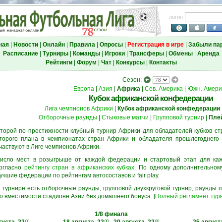
логин
ная
|
Новости
|
Онлайн
|
Правила
|
Опросы
|
Регистрация в игре
|
Забыли па
Расписание
|
Турниры
|
Команды
|
Игроки
|
Трансферы
|
Обмены
|
Аренда
Рейтинги
|
Форум
|
Чат
|
Конкурсы
|
Контакты
Сезон:
Европа
|
Азия
|
Африка
|
Сев. Америка
|
Южн. Амери
Кубок африканской конфедерации
Лига чемпионов Африки
|
Кубок африканской конфедерации
Отборочные раунды
|
Стыковые матчи
|
Групповой турнир
|
Пле
торой по престижности клубный турнир Африки для обладателей кубков ст
торого плана в чемпионатах стран Африки и обладателя прошлогоднего 
частвуют в Лиге чемпионов Африки.
исло мест в розыгрыше от каждой федерации и стартовый этап для ка
огласно
рейтингу стран в африканских кубках
. По одному дополнительном
учшие федерации по рейтингам автосоставов и fair play.
 турнире есть отборочные раунды, групповой двухкруговой турнир, раунды
о вместимости стадионе Азии без домашнего бонуса. [
Полный регламент тур
1/8 финала
00
00
00