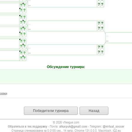
...
?
?
?
?
?
?
?
?
?
?
...
?
?
...
?
?
?
?
?
?
...
...
?
?
?
?
...
?
?
...
?
?
?
?
?
?
Обсуждение турнира
:
авки
Победители турнира
Назад
© 2026 vfleague.com
Обратиться в тех.поддержку
- Почта:
alkarpuk@gmail.com
- Telegram:
@virtual_soccer
Страница сгенерирована за 0.0155 сек., 14 запр. Chrome 131.0.0.0. Macintosh. jQ2.eu