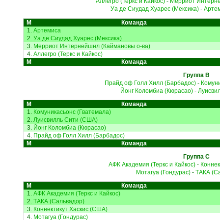
Аллегро (Теркс и Кайкос)
-
Мерриот Интерне
Уа де Сиудад Хуарес (Мексика)
-
Арте
М
Команда
1.
Артемиса
2.
Уа де Сиудад Хуарес (Мексика)
3.
Мерриот Интернейшнл (Каймановы о-ва)
4.
Аллегро (Теркс и Кайкос)
М
Команда
Группа B
Прайд оф Голл Хилл (Барбадос)
-
Комуни
Йонг Коломбиа (Кюрасао)
-
Луисви
М
Команда
1.
Комуникасьонс (Гватемала)
2.
Луисвилль Сити (США)
3.
Йонг Коломбиа (Кюрасао)
4.
Прайд оф Голл Хилл (Барбадос)
М
Команда
Группа C
АФК Академия (Теркс и Кайкос)
-
Коннек
Мотагуа (Гондурас)
-
ТАКА (С
М
Команда
1.
АФК Академия (Теркс и Кайкос)
2.
ТАКА (Сальвадор)
3.
Коннектикут Хаскис (США)
4.
Мотагуа (Гондурас)