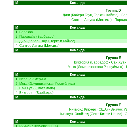
М
Команда
Группа D
Диги (Коберн Таун, Теркс и Кайкос)
-
Ба
Сантос Лагуна (Мексика)
-
Парада
М
Команда
1.
Баракоа
2.
Парадайз (Барбадос)
3.
Диги (Коберн Таун, Теркс и Кайкос)
4.
Сантос Лагуна (Мексика)
М
Команда
Группа E
Виктория (Барбадос)
-
Сан Хуан
Мока (Доминиканская Республика)
-
М
Команда
1.
Испано Америка
2.
Мока (Доминиканская Республика)
3.
Сан Хуан (Гватемала)
4.
Виктория (Барбадос)
М
Команда
Группа F
Ричмонд Киккерс (США)
-
Веймос Уэ
Ньютаун Юнайтед (Сент-Китс и Невис)
-
Э
М
Команда
1.
Ричмонд Киккерс (США)