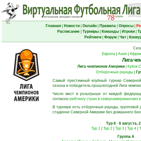
Главная
|
Новости
|
Онлайн
|
Правила
|
Опросы
|
Ре
Расписание
|
Турниры
|
Команды
|
Игроки
|
Т
Рейтинги
|
Форум
|
Чат
|
Конку
Сез
Европа
|
Азия
|
Афри
Лига че
Лига чемпионов Америки
|
Кубок 
Отборочные раунды
|
Гр
Самый престижный клубный турнир Северной
сезона и победитель прошлогодней Лиги чемпио
Число мест в розыгрыше от каждой федерац
согласно
рейтингу стран в североамериканских к
В турнире есть отборочные раунды, групповой
стадионе Северной Америки без домашнего бону
Тур 6
-
6 августа, 
Тур 1
|
Тур 2
|
Тур 3
|
Тур 4
|
Т
Группа A