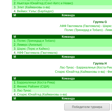
2.
Ньютаун Юнайтед (Сент-Китс и Невис)
3.
Элит (Каймановы о-ва)
4.
Веймос Уэльс (Барбадос)
М
Команда
Группа G
АФФ Гватемала (Гватемала)
-
Шаркс 
Полис (Тринидад и Тобаго)
-
Лиме
М
Команда
1.
Полис (Тринидад и Тобаго)
2.
Лимерс (Ангилья)
3.
Шаркс (Теркс и Кайкос)
4.
АФФ Гватемала (Гватемала)
М
Команда
Группа H
Лас-Тунас
-
Барриаленья (Коста-Рик
Спаркс Юнайтед (Каймановы о-ва)
-
Фи
М
Команда
1.
Барриаленья (Коста-Рика)
2.
Финикс Райзинг (США)
3.
Лас-Тунас
4.
Спаркс Юнайтед (Каймановы о-ва)
М
Команда
Победители турнира