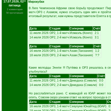
17.07.2026, 02
45
Мирокубки
пятница
В Лиге Чемпионов Африки свою борьбу продолжает Пира
2 комментария
матч ОР3 с Азамом, нужно отыграть один мяч и пройт
58 прочитавших
итоговый результат, нам нужны представители Египта в г
Дата
Стадия
Соперник
Счёт
11 июля 2026
ОР2, 1-й матч
Исмаэль (Конго)
2:1
14 июля 2026
ОР2, 2-й матч
Исмаэль (Конго)
3:1
Дата
Стадия
Соперник
Счёт
16 июля 2026
ОР3, 1-й матч
Азам (Танзания)
1:2
18 июля 2026
ОР3, 2-й матч
Азам (Танзания)
?:?
Какие молодцы Эннпи !!! Путёвка в ОР3 решалась в с
улыбнулась!!
Дата
Стадия
Соперник
Счёт
11 июля 2026
ОР2, 1-й матч
Декедаха (Сомали)
0:0
14 июля 2026
ОР2, 2-й матч
Декедаха (Сомали)
0:0
Но расслабляться рано. С командой из ЮАР может по
опять. Совсем скоро узнаем ответ на вопрос прохода в с
Дата
Стадия
Соперник
Сч
16 июля 2026
ОР3, 1-й матч
Секухуне Юнайтед (ЮАР)
0
18 июля 2026
ОР3, 2-й матч
Секухуне Юнайтед (ЮАР)
?