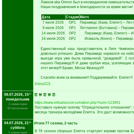
Ламзов aka Omron был в неожиданном замешательстве 
Наши поздравления и благодарности за яркие матчи!
Дата
Стадия
Матч
7 июля 2026
ОР1
Пирамидс (Каир, Египет) – Лет
9 июля 2026
ОР1
Летлапенг (Ботсвана) – Пирами
14 июля 2026
ОР2
Пирамидс (Каир, Египет) – И
16 июля 2026
ОР2
Исмазль (Конго) – Пирамидс 
Единственный наш представитель в Лиге Чемпион
довольно успешно. Дома Пирамидс нарвался на нейс
выезде игра уже была привычной, "дождевой". 2 го
нашего Пирамидс!!! И даже грубая игра, усиляющие 
этот вечер!!! Браво, Месье Француз!!!
Спасибо всем за внимание!! Поддерживайте Египет!!
(
Vasul22
)
06.07.2026, 15
27
⏰️ 🚨 ⏰️ 🚨 ⏰️
понедельник
https://www.virtualsoccer.ru/nation.php?num=123691
2 комментария
Поставьте нужную галочку "Отрицательное отношение", 
68 прочитавших
месяца тренера молодёжки Египта. Это даст возможность
04.07.2026, 21
41
Итоги 77 сезона, 2 часть
суббота
В 78 сезоне сборные Египта стартуют играми против Б
3 комментария