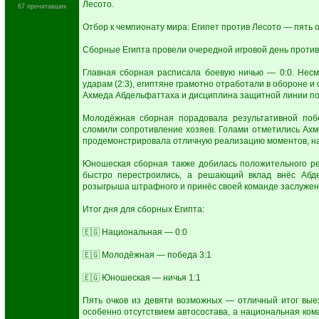
Лесото.
67 прочитавших
Отбор к чемпионату мира: Египет против Лесото — пять о
Сборные Египта провели очередной игровой день против 
Главная сборная расписала боевую ничью — 0:0. Нес
ударам (2:3), египтяне грамотно отработали в обороне и
Ахмеда Абдельфаттаха и дисциплина защитной линии поз
Молодёжная сборная порадовала результативной поб
сломили сопротивление хозяев. Голами отметились Ахм
продемонстрировала отличную реализацию моментов, нан
Юношеская сборная также добилась положительного рез
быстро перестроились, а решающий вклад внёс Абде
розыгрыша штрафного и принёс своей команде заслужен
Итог дня для сборных Египта:
🇪🇬 Национальная — 0:0
🇪🇬 Молодёжная — победа 3:1
🇪🇬 Юношеская — ничья 1:1
Пять очков из девяти возможных — отличный итог вые
особенно отсутствием автосостава, а национальная ком