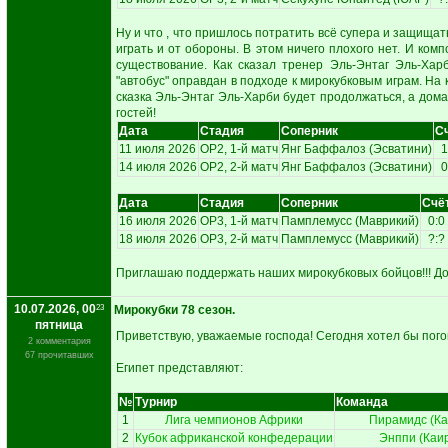
Ну и что , что пришлось потратить всё супера и защища
играть и от обороны. В этом ничего плохого нет. И ком
существование. Как сказал тренер Эль-Энтаг Эль-Хар
"автобус" оправдан в подходе к мирокубковым играм. На 
сказка Эль-Энтаг Эль-Харби будет продолжаться, а дома
гостей!
Дата
Стадия
Соперник
С
11 июля 2026
ОР2, 1-й матч
Янг Баффалоз (Эсватини)
1
14 июля 2026
ОР2, 2-й матч
Янг Баффалоз (Эсватини)
0
Дата
Стадия
Соперник
Счё
16 июля 2026
ОР3, 1-й матч
Памплемусс (Маврикий)
0:0
18 июля 2026
ОР3, 2-й матч
Памплемусс (Маврикий)
?:?
Приглашаю поддержать наших мирокубковых бойцов!!! До с
10.07.2026, 00
23
Мирокубки 78 сезон.
пятница
Приветствую, уважаемые господа! Сегодня хотел бы пого
2 комментария
67 прочитавших
Египет представляют:
№
Турнир
Команда
1
Лига чемпионов Африки
Пирамидс (Ка
2
Кубок африканской конфедерации
Энппи (Каи