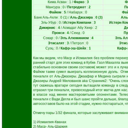
Кима Асван : 1 /
Фарко
:
3
Ф
Мансура : 0 /
Петроджет
:
2
П
Файюм
:
5
/ Набарух : 0
Фа
Банк Аль-Ахли : 0 (1) /
Аль-Джазира
:
0 (3)
Аль
Эль-Убур : 0 /
Истерн Компани
:
3
Истерн Ко
Дикирнис
:
4
/ Асмадат Абу Хеир : 2
Ди
Прокси
:
4
/ Сеид : 0
Пр
Сокар : 0 /
Эль Алюминиом
:
4
Эль А
Этисалят
:
3
/ Петрол : 0
Этис
Суэц : 0 /
Кафр-эш-Шейх
:
1
Кафр-
Как мы видим, что Маср и Исмаилия без проблем переиг
ранний старт для этих команд в Кубке. Газл Махалла выи
стабильно основном своим составом( может это и к лучш
Файюм также сумел выиграть коллизионную дуэль. Отм
пенальти от Аль-Джазиры. Джаафар и Медина сыграли н
Джазиры Андрей Милованов aka Странник2: "Очень сложн
тут скажешь вратари сегодня вытащили команду в следу
отразил три пенальти, превосходный итог матча для нас
в классе над менее мастеровитыми опонентами. Теле
пенальти с Вади Дегла и был шанс пройти дальше, благод
автосоставов было на этой стадии, нужно постараться, ч
Отмечу пары 1/32 финала, которые заслуживают внимания
1) Исмаилия-Кванах
2) Маср- Аль-Шаркия