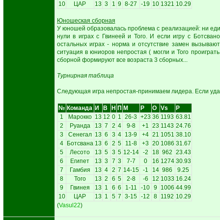
10
ЦАР
13
3
1
9
8-27
-19
10
1321
10.29
Юношеская сборная
У юношей образовалась проблема с реализацией: ни един
нули в играх с Гвинеей и Того. И если игру с Ботсван
остальных играх - норма и отсутствие замен вызывают
ситуация в юниоров непростая ( могли и Того проиграть
сборной формируют все возраста 3 сборных...
Турнирная таблица
Следующая игра непростая-принимаем лидера. Если удаст
№
Команда
И
В
Н
П
М
Р
О
Vs
P
1
Марокко
13
12
0
1
26-3
+23
36
1193
63.81
2
Руанда
13
7
2
4
9-8
+1
23
1143
24.76
3
Сенегал
13
6
3
4
13-9
+4
21
1051
38.10
4
Ботсвана
13
6
2
5
11-8
+3
20
1086
31.67
5
Лесото
13
5
3
5
12-14
-2
18
962
23.43
6
Египет
13
3
7
3
7-7
0
16
1274
30.93
7
Гамбия
13
4
2
7
14-15
-1
14
986
9.25
8
Того
13
2
6
5
2-8
-6
12
1033
16.24
9
Гвинея
13
1
6
6
1-11
-10
9
1006
44.99
10
ЦАР
13
1
5
7
3-15
-12
8
1192
10.29
(
Vasul22
)