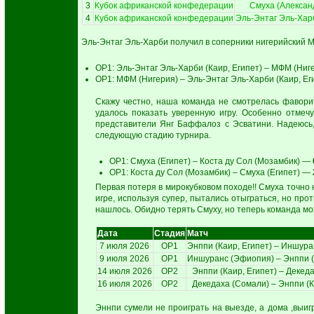
3
Кубок африканской конфедерации
Смуха (Алексан
4
Кубок африканской конфедерации
Эль-Энтаг Эль-Хар
Эль-Энтаг Эль-Харби получил в соперники нигерийский 
ОР1: Эль-Энтаг Эль-Харби (Каир, Египет) – МФМ (Ни
ОР1: МФМ (Нигерия) – Эль-Энтаг Эль-Харби (Каир, Е
Скажу честно, наша команда не смотрелась фаворит
удалось показать уверенную игру. Особенно отмеч
представители Янг Баффалоз с Эсватини. Надеюсь,
следующую стадию турнира.
ОР1: Смуха (Египет) – Коста ду Сол (Мозамбик) —
ОР1: Коста ду Сол (Мозамбик) – Смуха (Египет) —
Первая потеря в мирокубковом походе!! Смуха точно 
игре, используя супер, пытались отыграться, но пр
нашлось. Обидно терять Смуху, но теперь команда мо
Дата
Стадия
Матч
7 июля 2026
ОР1
Энппи (Каир, Египет) – Иншур
9 июля 2026
ОР1
Иншуранс (Эфиопия) – Энппи (
14 июля 2026
ОР2
Энппи (Каир, Египет) – Декед
16 июля 2026
ОР2
Декедаха (Сомали) – Энппи (К
Эннпи сумели не проиграть на выезде, а дома ,выигр