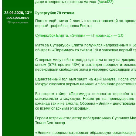
даже в непростых гостевых матчах. (
Vasul22
)
28.06.2026, 13
38
Суперкубок 78 сезона
воскресенье
Пока я ещё писал 2 часть итоговых новостей за прош
68 прочитавших
первый трофей на полях Египта.
Суперкубок Египта. «Энппи» — «Пирамидс» — 1:0
Матч за Суперкубок Египта получился напряжённым и б
обыграть «Пирамидс» со счётом 1:0 и завоевал первый т
С первых минут обе команды сделали ставку на дисцип
мячом (57% против 43%) и выглядел предпочтительнее
перекрывали свободные зоны и уверенно сдерживали ата
Единственный гол был забит на 42-й минуте. После о
Махрул оказался первым на мяче и с близкого расстояния
Во втором тайме «Пирамидс» полностью перешёл в н
максимально атакующую. Несмотря на преимущество п
команда так и не смогла. Оборона «Энппи» действовала
со всеми опасными эпизодами.
Героем встречи стал автор победного мяча Суппилах Ма
Томас Бентанкор.
«Энппи» продемонстрировал образцовую организацию