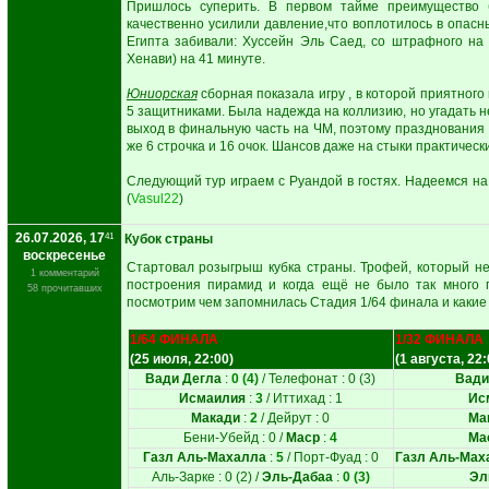
Пришлось суперить. В первом тайме преимущество
качественно усилили давление,что воплотилось в опас
Египта забивали: Хуссейн Эль Саед, со штрафного на 
Хенави) на 41 минуте.
Юниорская
сборная показала игру , в которой приятного 
5 защитниками. Была надежда на коллизию, но угадать н
выход в финальную часть на ЧМ, поэтому празднования
же 6 строчка и 16 очок. Шансов даже на стыки практически
Следующий тур играем с Руандой в гостях. Надеемся на 
(
Vasul22
)
26.07.2026, 17
41
Кубок страны
воскресенье
Стартовал розыгрыш кубка страны. Трофей, который не
1 комментарий
построения пирамид и когда ещё не было так много п
58 прочитавших
посмотрим чем запомнилась Стадия 1/64 финала и какие 
1/64 ФИНАЛА
1/32 ФИНАЛА
(25 июля, 22:00)
(1 августа, 22:
Вади Дегла
:
0 (4)
/ Телефонат : 0 (3)
Вади
Исмаилия
:
3
/ Иттихад : 1
Ис
Макади
:
2
/ Дейрут : 0
Ма
Бени-Убейд : 0 /
Маср
:
4
Ма
Газл Аль-Махалла
:
5
/ Порт-Фуад : 0
Газл Аль-Мах
Аль-Зарке : 0 (2) /
Эль-Дабаа
:
0 (3)
Эл