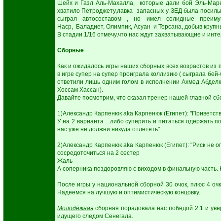
Шейх и Газл Аль-Махалла, которые дали бой Эль-Маре
хватило Петроджету,лавка запасных у ЗЕД была посильн
сыграл автосоставом , но имел солидные преиму
Наср, Баладиет, Олимпик, Асуан и Терсана, добыв круп
В стадии 1/16 отмечу,что нас ждут захватывающие и инт
Сборные
Как и ожидалось игры наших сборных всех возрастов из 
в игре супер на супер проиграла коллизию ( сыграла бей-
ответили лишь одним голом в исполнении Ахмед Абделка
Хоссам Хассан).
Давайте посмотрим, что сказал тренер нашей главной сб
1)Александр Карпенюк aka Карпенюк (Египет): "Приветств
У на 2 варианта ...либо суперить и питаться одержать п
нас уже не должни никуда отлететь"
2)Александр Карпенюк aka Карпенюк (Египет): "Риск не о
сосредоточиться на 2 сестер
Жаль
А соперника поздоровляю с виходом в финальную часть.
После игры у национальной сборной 30 очок, плюс 4 очк
Надеемся на лучшую и оптимистическую концовку.
Молодёжная
сборная порадовала нас победой 2:1 и увер
идущего следом Сенегала.