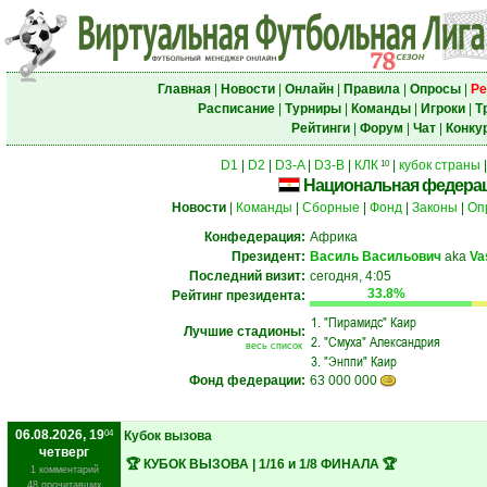
Главная
|
Новости
|
Онлайн
|
Правила
|
Опросы
|
Ре
Расписание
|
Турниры
|
Команды
|
Игроки
|
Т
Рейтинги
|
Форум
|
Чат
|
Конку
D1
|
D2
|
D3-A
|
D3-B
|
КЛК
|
кубок страны
10
Национальная федерац
Новости
|
Команды
|
Сборные
|
Фонд
|
Законы
|
Оп
Конфедерация:
Африка
Президент:
Василь Васильович
aka
Va
Последний визит:
сегодня, 4:05
33.8%
Рейтинг президента:
1.
"Пирамидс" Каир
Лучшие стадионы:
2.
"Смуха" Александрия
весь список
3.
"Энппи" Каир
Фонд федерации:
63 000 000
06.08.2026, 19
04
Кубок вызова
четверг
🏆 КУБОК ВЫЗОВА | 1/16 и 1/8 ФИНАЛА 🏆
1 комментарий
48 прочитавших