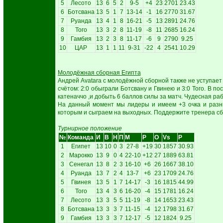
5
Лесото
13
6
5
2
9-5
+4
23
2701
23.43
6
Ботсвана
13
5
1
7
13-14
-1
16
2770
31.67
7
Руанда
13
4
1
8
16-21
-5
13
2891
24.76
8
Того
13
3
2
8
11-19
-8
11
2685
16.24
9
Гамбия
13
2
3
8
11-17
-6
9
2790
9.25
10
ЦАР
13
1
1
11
9-31
-22
4
2541
10.29
Молодёжная сборная Египта
Андрей Avatara с молодёжной сборной также не уступает 
счётом: 2:0 обыграли Ботсвану и Гвинею и 3:0 Того. В п
катеначчо ,и добыть 6 баллов силы за матч. Чудесная рабо
На данный момент мы лидеры и имеем +3 очка и разни
которым и сыграем на выходных. Поддержите тренера сбо
Турнирное положение
№
Команда
И
В
Н
П
М
Р
О
Vs
P
1
Египет
13
10
0
3
27-8
+19
30
1857
30.93
2
Марокко
13
9
0
4
22-10
+12
27
1889
63.81
3
Сенегал
13
8
2
3
16-10
+6
26
1667
38.10
4
Руанда
13
7
2
4
13-7
+6
23
1709
24.76
5
Гвинея
13
5
1
7
14-17
-3
16
1815
44.99
6
Того
13
4
3
6
16-20
-4
15
1781
16.24
7
Лесото
13
3
5
5
11-19
-8
14
1653
23.43
8
Ботсвана
13
3
3
7
11-15
-4
12
1798
31.67
9
Гамбия
13
3
3
7
12-17
-5
12
1824
9.25