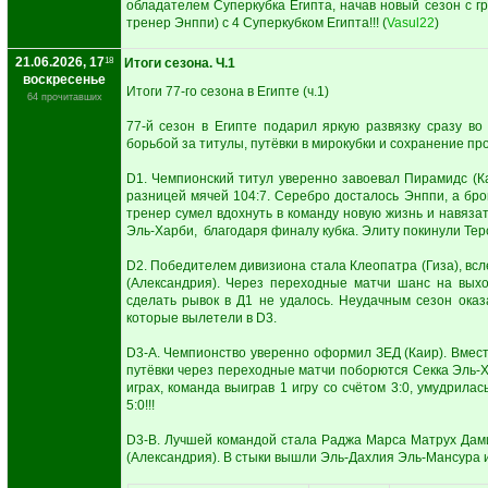
обладателем Суперкубка Египта, начав новый сезон с 
тренер Энппи) с 4 Суперкубком Египта!!! (
Vasul22
)
21.06.2026, 17
18
Итоги сезона. Ч.1
воскресенье
Итоги 77-го сезона в Египте (ч.1)
64 прочитавших
77-й сезон в Египте подарил яркую развязку сразу в
борьбой за титулы, путёвки в мирокубки и сохранение пр
D1. Чемпионский титул уверенно завоевал Пирамидс (Ка
разницей мячей 104:7. Серебро досталось Энппи, а бр
тренер сумел вдохнуть в команду новую жизнь и навяза
Эль-Харби, благодаря финалу кубка. Элиту покинули Тер
D2. Победителем дивизиона стала Клеопатра (Гиза), вс
(Александрия). Через переходные матчи шанс на выхо
сделать рывок в Д1 не удалось. Неудачным сезон ока
которые вылетели в D3.
D3-A. Чемпионство уверенно оформил ЗЕД (Каир). Вмест
путёвки через переходные матчи поборются Секка Эль-
играх, команда выиграв 1 игру со счётом 3:0, умудрила
5:0!!!
D3-B. Лучшей командой стала Раджа Марса Матрух Дам
(Александрия). В стыки вышли Эль-Дахлия Эль-Мансура 