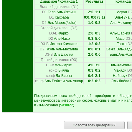
Дивизион / Команда 1
Результат
Команда 
Высший дивизион (D1)
D1
Тала Аль-Джаиш
2:0, 1:1
Асуан
D
D1
Кахраба
0:0, 0:0 (3:1)
Эль-Гуна
D2
Эль Марех[/color]
1:0, 0:2
Аль-Мокавл
Второй дивизион (D2)
D3-B
Фарко
2:0, 0:3
Аль-Шаркия
D2
Аль-Наср
0:3, 5:0
Маср
D3-
D3-B
Истерн Компани
1:2, 0:3
Танта
D
D2
Газль Аль-Махалла
0:0, 0:1
Секка Эль-Хад
D3-B
Эль Дахлия
2:0, 0:0
Банк Аль-Ах
Третий дивизион (D3)
D3-A
Аль-Зарке
4:0, 3:0
Эль-Хаммам
конф
Бияла
0:3, 0:2
Макади
D3
конф
Ла-Виена
0:6, 2:1
Набарух
D
конф
Аль-Ребат и Аль Анвар
0:3, 0:3
Эль-Дабаа
Поздравляем всех победителей, призёров и обладат
менеджеров за интересный сезон, красивые матчи и нап
в 78-м сезоне! (
Vasul22
)
Новости всех федераций