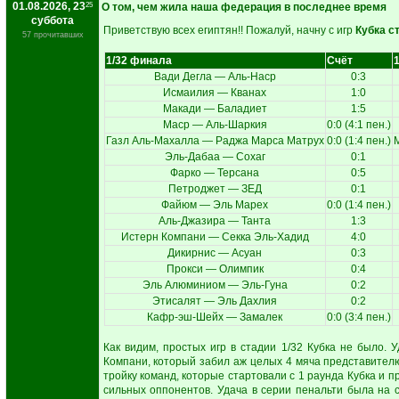
01.08.2026, 23
25
О том, чем жила наша федерация в последнее время
суббота
Приветствую всех египтян!! Пожалуй, начну с игр
Кубка с
57 прочитавших
1/32 финала
Счёт
Вади Дегла — Аль-Наср
0:3
Исмаилия — Кванах
1:0
Макади — Баладиет
1:5
Маср — Аль-Шаркия
0:0 (4:1 пен.)
Газл Аль-Махалла — Раджа Марса Матрух
0:0 (1:4 пен.)
Эль-Дабаа — Сохаг
0:1
Фарко — Терсана
0:5
Петроджет — ЗЕД
0:1
Файюм — Эль Марех
0:0 (1:4 пен.)
Аль-Джазира — Танта
1:3
Истерн Компани — Секка Эль-Хадид
4:0
Дикирнис — Асуан
0:3
Прокси — Олимпик
0:4
Эль Алюминиом — Эль-Гуна
0:2
Этисалят — Эль Дахлия
0:2
Кафр-эш-Шейх — Замалек
0:0 (3:4 пен.)
Как видим, простых игр в стадии 1/32 Кубка не было. 
Компани, который забил аж целых 4 мяча представителю
тройку команд, которые стартовали с 1 раунда Кубка и п
сильных оппонентов. Удача в серии пенальти была на 