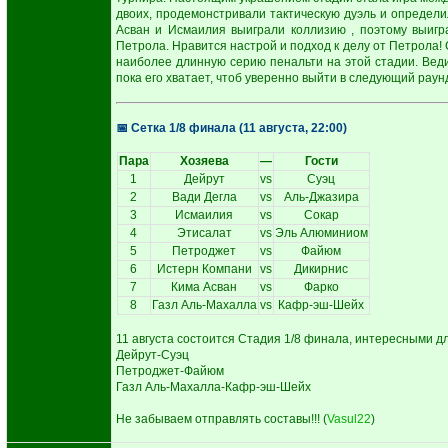
двоих, продемонстривали тактическую дуэль и определи
Асван и Исмаилия выиграли коллизию , поэтому выигр
Петрола. Нравится настрой и подход к делу от Петрола!
наиболее длинную серию пенальти на этой стадии. Веди
пока его хватает, чтоб уверенно выйти в следующий раун
📅 Сетка 1/8 финала (11 августа, 22:00)
Пара
Хозяева
—
Гости
1
Дейрут
vs
Суэц
2
Вади Дегла
vs
Аль-Джазира
3
Исмаилия
vs
Сокар
4
Этисалат
vs
Эль Алюминиом
5
Петроджет
vs
Файюм
6
Истерн Компани
vs
Дикирнис
7
Кима Асван
vs
Фарко
8
Газл Аль-Махалла
vs
Кафр-эш-Шейх
11 августа состоится Стадия 1/8 финала, интересными д
Дейрут-Суэц
Петроджет-Файюм
Газл Аль-Махалла-Кафр-эш-Шейх
Не забываем отправлять составы!!! (
Vasul22
)