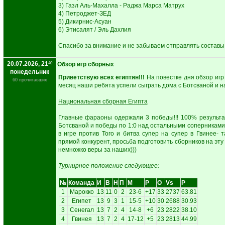
3) Газл Аль-Махалла - Раджа Марса Матрух
4) Петроджет-ЗЕД
5) Дикирнис-Асуан
6) Этисалят / Эль Дахлия
Спасибо за внимание и не забываем отправлять составы 1 а
20.07.2026, 21
40
Обзор игр сборных
понедельник
Приветствую всех египтян!!!
На повестке дня обзор иг
60 прочитавших
месяц наши ребята успели сыграть дома с Ботсваной и на
Национальная сборная Египта
Главные фараоны одержали 3 победы!!! 100% результат
Ботсваной и победы по 1:0 над остальными соперниками
в игре против Того и битва супер на супер в Гвинее- 
прямой конкурент, просьба подготовить сборников на эту
немножко веры за наших)))
Турнирное положение следующее:
№
Команда
И
В
Н
П
М
Р
О
Vs
P
1
Марокко
13
11
0
2
23-6
+17
33
2737
63.81
2
Египет
13
9
3
1
15-5
+10
30
2688
30.93
3
Сенегал
13
7
2
4
14-8
+6
23
2822
38.10
4
Гвинея
13
7
2
4
17-12
+5
23
2813
44.99