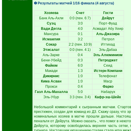
⚽ Результаты матчей 1/16 финала (4 августа)
Хозяева
Счет
Гости
Банк Аль-Ахли
0:0 (пен. 6:7)
Дейрут
Суэц
3:0
Порт-Фуад
Вади Дегла
4:0
Асмадат Абу Хеир
Мансура
0:1
Аль-Джазира
Исмаилия
3:2
Петрол
Сокар
2:2 (пен. 10:9)
Иттихад
Этисалат
0:0 (пен. 4:1)
Эль-Дабаа
Аль-Зарке
0:4
Эль Алюминиом
Бени-Убейд
0:3
Петроджет
Файюм
6:0
Сеид
Макади
1:3
Истерн Компани
Дикирнис
1:0
Телефонат
Кима Асван
1:0
Маср
Прокси
0:4
Фарко
Газл Аль-Махалла
5:0
Набарух
Эль-Убур
3:3 (пен. 3:4)
Кафр-эш-Шейх
Небольшой комментарий к сыгранным матчам. Стартов
престижен, создан для команд из Д3. Скажу сразу, что з
номинальных хозяев в матче прошли дальше. Настоящ
пенальти от Дейрута. Можно сказать , что помог в некот
Дейрута, которому освободилась верхняя часть сетки,
турнира. Настоящим украшением стадии стала игра меж