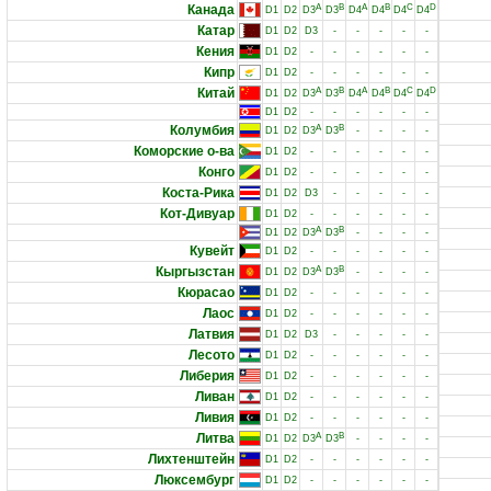
Канада
A
B
A
B
C
D
D1
D2
D3
D3
D4
D4
D4
D4
Катар
D1
D2
D3
-
-
-
-
-
Кения
D1
D2
-
-
-
-
-
-
Кипр
D1
D2
-
-
-
-
-
-
Китай
A
B
A
B
C
D
D1
D2
D3
D3
D4
D4
D4
D4
D1
D2
-
-
-
-
-
-
Колумбия
A
B
D1
D2
D3
D3
-
-
-
-
Коморские о-ва
D1
D2
-
-
-
-
-
-
Конго
D1
D2
-
-
-
-
-
-
Коста-Рика
D1
D2
D3
-
-
-
-
-
Кот-Дивуар
D1
D2
-
-
-
-
-
-
A
B
D1
D2
D3
D3
-
-
-
-
Кувейт
D1
D2
-
-
-
-
-
-
Кыргызстан
A
B
D1
D2
D3
D3
-
-
-
-
Кюрасао
D1
D2
-
-
-
-
-
-
Лаос
D1
D2
-
-
-
-
-
-
Латвия
D1
D2
D3
-
-
-
-
-
Лесото
D1
D2
-
-
-
-
-
-
Либерия
D1
D2
-
-
-
-
-
-
Ливан
D1
D2
-
-
-
-
-
-
Ливия
D1
D2
-
-
-
-
-
-
Литва
A
B
D1
D2
D3
D3
-
-
-
-
Лихтенштейн
D1
D2
-
-
-
-
-
-
Люксембург
D1
D2
-
-
-
-
-
-