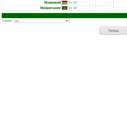
Маврикий
D1
D2
-
-
-
-
-
-
Мавритания
D1
D2
-
-
-
-
-
-
Страны:
Назад