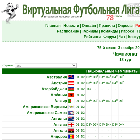
Главная
|
Новости
|
Онлайн
|
Правила
|
Опросы
|
Ре
Расписание
|
Турниры
|
Команды
|
Игроки
|
Т
Рейтинги
|
Форум
|
Чат
|
Конку
75
-й сезон.
3 ноября 2
Чемпионат
13 тур
Страны:
Национальные чемпионаты и 
Австралия
A
B
A
B
C
D
D1
D2
D3
D3
D4
D4
D4
D4
Австрия
A
B
A
B
C
D
D1
D2
D3
D3
D4
D4
D4
D4
Азербайджан
D1
D2
D3
-
-
-
-
-
Албания
D1
D2
-
-
-
-
-
-
Алжир
A
B
A
B
C
D
D1
D2
D3
D3
D4
D4
D4
D4
Американские Виргины
D1
D2
-
-
-
-
-
-
Американское Самоа
D1
D2
-
-
-
-
-
-
Ангилья
D1
D2
-
-
-
-
-
-
Англия
A
B
A
B
C
D
D1
D2
D3
D3
D4
D4
D4
D4
Ангола
D1
D2
-
-
-
-
-
-
Андорра
D1
D2
-
-
-
-
-
-