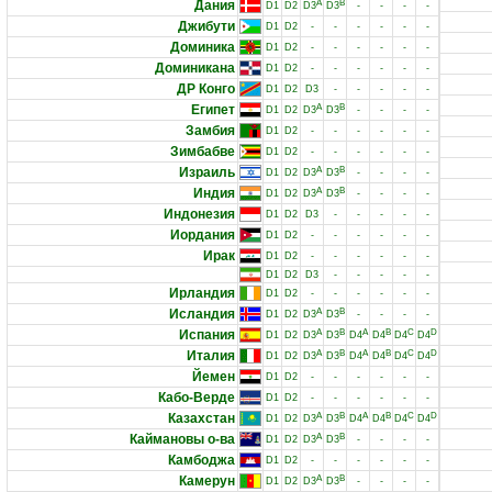
Дания
A
B
D1
D2
D3
D3
-
-
-
-
Джибути
D1
D2
-
-
-
-
-
-
Доминика
D1
D2
-
-
-
-
-
-
Доминикана
D1
D2
-
-
-
-
-
-
ДР Конго
D1
D2
D3
-
-
-
-
-
Египет
A
B
D1
D2
D3
D3
-
-
-
-
Замбия
D1
D2
-
-
-
-
-
-
Зимбабве
D1
D2
-
-
-
-
-
-
Израиль
A
B
D1
D2
D3
D3
-
-
-
-
Индия
A
B
D1
D2
D3
D3
-
-
-
-
Индонезия
D1
D2
D3
-
-
-
-
-
Иордания
D1
D2
-
-
-
-
-
-
Ирак
D1
D2
-
-
-
-
-
-
D1
D2
D3
-
-
-
-
-
Ирландия
D1
D2
-
-
-
-
-
-
Исландия
A
B
D1
D2
D3
D3
-
-
-
-
Испания
A
B
A
B
C
D
D1
D2
D3
D3
D4
D4
D4
D4
Италия
A
B
A
B
C
D
D1
D2
D3
D3
D4
D4
D4
D4
Йемен
D1
D2
-
-
-
-
-
-
Кабо-Верде
D1
D2
-
-
-
-
-
-
Казахстан
A
B
A
B
C
D
D1
D2
D3
D3
D4
D4
D4
D4
Каймановы о-ва
A
B
D1
D2
D3
D3
-
-
-
-
Камбоджа
D1
D2
-
-
-
-
-
-
Камерун
A
B
D1
D2
D3
D3
-
-
-
-