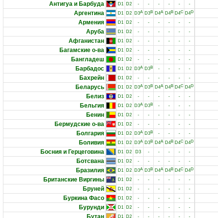
Антигуа и Барбуда
D1
D2
-
-
-
-
-
-
Аргентина
A
B
A
B
C
D
D1
D2
D3
D3
D4
D4
D4
D4
Армения
D1
D2
-
-
-
-
-
-
Аруба
D1
D2
-
-
-
-
-
-
Афганистан
D1
D2
-
-
-
-
-
-
Багамские о-ва
D1
D2
-
-
-
-
-
-
Бангладеш
D1
D2
-
-
-
-
-
-
Барбадос
A
B
D1
D2
D3
D3
-
-
-
-
Бахрейн
D1
D2
-
-
-
-
-
-
Беларусь
A
B
A
B
C
D
D1
D2
D3
D3
D4
D4
D4
D4
Белиз
D1
D2
-
-
-
-
-
-
Бельгия
A
B
D1
D2
D3
D3
-
-
-
-
Бенин
D1
D2
-
-
-
-
-
-
Бермудские о-ва
D1
D2
-
-
-
-
-
-
Болгария
A
B
D1
D2
D3
D3
-
-
-
-
Боливия
A
B
A
B
C
D
D1
D2
D3
D3
D4
D4
D4
D4
Босния и Герцеговина
D1
D2
D3
-
-
-
-
-
Ботсвана
D1
D2
-
-
-
-
-
-
Бразилия
A
B
A
B
C
D
D1
D2
D3
D3
D4
D4
D4
D4
Британские Виргины
D1
D2
-
-
-
-
-
-
Бруней
D1
D2
-
-
-
-
-
-
Буркина Фасо
D1
D2
-
-
-
-
-
-
Бурунди
D1
D2
-
-
-
-
-
-
Бутан
D1
D2
-
-
-
-
-
-