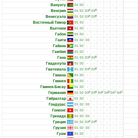
Вануату
D1
D2
-
-
-
-
-
-
Венгрия
A
B
D1
D2
D3
D3
-
-
-
-
Венесуэла
A
B
D1
D2
D3
D3
-
-
-
-
Восточный Тимор
D1
D2
-
-
-
-
-
-
Вьетнам
D1
D2
-
-
-
-
-
-
Габон
D1
D2
-
-
-
-
-
-
Гаити
D1
D2
D3
-
-
-
-
-
Гайана
D1
D2
-
-
-
-
-
-
Гамбия
D1
D2
-
-
-
-
-
-
Гана
A
B
D1
D2
D3
D3
-
-
-
-
Гваделупа
D1
D2
-
-
-
-
-
-
Гватемала
A
B
D1
D2
D3
D3
-
-
-
-
Гвиана
D1
D2
-
-
-
-
-
-
Гвинея
D1
D2
-
-
-
-
-
-
Гвинея-Бисау
D1
D2
-
-
-
-
-
-
Германия
A
B
A
B
C
D
D1
D2
D3
D3
D4
D4
D4
D4
Гибралтар
D1
D2
-
-
-
-
-
-
Гондурас
D1
D2
D3
-
-
-
-
-
Гонконг
D1
D2
-
-
-
-
-
-
Гренада
D1
D2
D3
-
-
-
-
-
Греция
A
B
D1
D2
D3
D3
-
-
-
-
Грузия
D1
D2
D3
-
-
-
-
-
Гуам
D1
D2
-
-
-
-
-
-