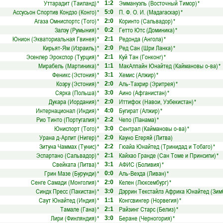
Уттарадит (Таиланд)
*
Эммануэль (Восточный Тимор)
*
1:2
Ассусьон Спортив Кондзо (Конго)
*
П. Ф. О. И. (Мадагаскар)
*
5:0
Агаза Омниспортс (Того)
*
Коринто (Сальвадор)
*
2:0
Залэу (Румыния)
*
Гетто Ютс (Доминика)
*
0:2
Юнион (Экваториальная Гвинея)
*
Редонда (Ангола)
*
2:1
Кирьят-Ям (Израиль)
*
Ред Сан (Шри Ланка)
*
2:0
Эсенлер Эрокспор (Турция)
*
Куй Тан (Гонконг)
*
2:1
Мирабель (Мартиника)
*
МакАлпайн Юнайтед (Каймановы о-ва)
*
1:1
Феникс (Эстония)
*
Хемис (Алжир)
*
3:1
Коэру (Эстония)
*
Аль-Тахрир (Эритрея)
*
2:0
Сярка (Польша)
*
Аино (Афганистан)
*
3:0
Дукара (Иордания)
*
Иттифок (Навои, Узбекистан)
*
2:0
Интернационал (Индия)
*
Бугират (Алжир)
*
4:0
Рио Тинто (Португалия)
*
Чепо (Панама)
*
2:2
Юниспорт (Того)
*
Сентрал (Каймановы о-ва)
*
3:0
Урана д-Арлит (Нигер)
*
Кауно Егеряй (Литва)
2:0
Зитуна Чаммах (Тунис)
*
Гюайа Юнайтед (Тринидад и Тобаго)
*
2:2
Эспартано (Сальвадор)
*
Кайхао Гранде (Сан Томе и Принсипи)
*
2:1
Свейката (Литва)
*
АФИС (Боливия)
*
3:1
Грин Мазе (Бурунди)
*
Аль-Вехда (Ливан)
*
0:0
Сенге Самади (Монголия)
*
Келен (Люксембург)
*
2:0
Синдх Пресс (Пакистан)
*
Дэррин Текстайлз Африка Юнайтед (Зим
3:0
Саут Юнайтед (Индия)
*
Конгсвингер (Норвегия)
*
1:1
Тамале (Гана)
*
Райзинг Старс (Белиз)
*
2:1
Лири (Финляндия)
*
Беране (Черногория)
*
3:0