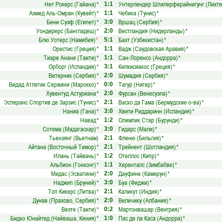
Нет Рокерс (Гайана)
*
Унтерлендер Шпилерферайнигунг (Лихт
1:1
Ахмед Аль-Омран (Кувейт)
*
Чебика (Тунис)
*
1:1
Бени Суэф (Египет)
*
Вршац (Сербия)
*
3:0
Уондерерс (Бангладеш)
*
Вестландия (Нидерланды)
*
2:0
Блю Уотерс (Намибия)
Бахт (Узбекистан)
*
с
5:1
Орестис (Греция)
*
Вадж (Саудовская Аравия)
*
1:1
Тиаре Анани (Таити)
*
Сан-Лоренсо (Андорра)
*
1:1
Орборг (Исландия)
*
Килкисиакос (Греция)
*
3:1
Ветерник (Сербия)
*
Шумадия (Сербия)
*
2:0
Видад Атлетик Сержини (Марокко)
*
Тагур (Нигер)
*
0:0
Хувентуд Астуриана
*
Фурсан (Венесуэла)
*
2:0
Эсперанс Спортив де Зарзис (Тунис)
*
Васко да Гама (Бермудские о-ва)
*
2:1
Наниа (Гана)
*
Хвити Риддаринн (Исландия)
*
3:0
Навад
*
Олимпик Стар (Бурунди)
*
1:2
Сотема (Мадагаскар)
*
Гидарс (Мали)
*
3:0
Тьензян­г (Вьетнам)
Фленю (Бельгия)
*
2:1
Айтана (Восточный Тимор)
*
Трейнент (Шотландия)
*
2:1
Илань (Тайвань)
*
Отеллос (Кипр)
*
1:2
Альбион (Гонконг)
*
Херенталс (Зимбабве)
*
1:1
Мидас (Эсватини)
*
Дауфине (Камерун)
*
2:0
Наджип (Бруней)
*
Буа (Фиджи)
*
3:0
Топ Кикерс (Литва)
*
Каликут (Индия)
*
2:1
Дунав (Прахово, Сербия)
*
Велечику (Албания)
*
2:0
Веэте (Таити)
*
Мартонвашар (Венгрия)
*
0:2
Бидко Юнайтед (Найваша, Кения)
*
Пас де ла Каса (Андорра)
*
1:0