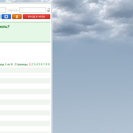
пароль
вход в игру
роль?
ица 1 из 9.
Страницы:
1
2
3
4
5
6
7
8
9