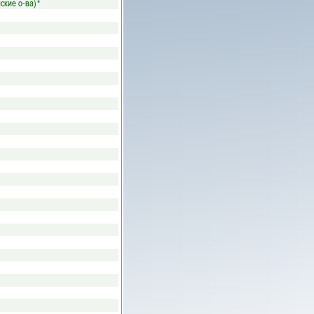
ские о-ва)
*