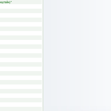
енштейн)
*