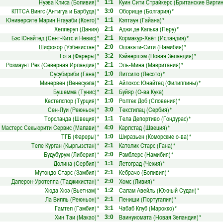
Нуэва Клиса (Боливия)
*
Куин Сити Страйкерс (Британские Виргин
1:1
КПТСА Вингс (Антигуа и Барбуда)
*
Оборище (Болгария)
*
3:0
Юниверсите Марин Нгауаби (Конго)
*
Кэптаун (Гайана)
*
1:1
Хеллеруп (Дания)
Аджи де Калька (Перу)
*
2:1
Бэс Юнайтед (Сент-Китс и Невис)
*
Кормакур-Хвёт (Исландия)
*
2:1
Шифокор (Узбекистан)
*
Ошакати-Сити (Намибия)
*
2:0
Гота (Фареры)
*
Кэйвершэм (Новая Зеландия)
*
3:2
Розмаунт Рек (Северная Ирландия)
*
Эль-Мина (Мавритания)
*
2:1
Сусубириби (Гана)
*
Литсило (Лесото)
*
1:0
Минервен (Венесуэла)
*
Айлокос Юнайтед (Филиппины)
*
2:1
Бушемма (Тунис)
*
Буйяр (О-ва Кука)
2:1
Кестелспор (Турция)
*
Ролтек Доб (Словения)
*
1:0
Сен-Луи (Реюньон)
*
Текстилац (Сербия)
*
3:0
Торсланда (Швеция)
*
Тела Депортиво (Гондурас)
*
1:1
Мастерс Секьюрити Сервис (Малави)
*
Карлстад (Швеция)
*
4:0
ТГБ (Фареры)
*
Ширазьен (Коморские о-ва)
*
1:0
Теле Курган (Кыргызстан)
*
Католик Старс (Гана)
*
2:1
Будубурум (Либерия)
*
Рэмблерс (Намибия)
*
2:0
Долина (Сербия)
*
Летоград (Чехия)
*
1:1
Мутондо Старс (Замбия)
*
Кебрачо (Боливия)
*
2:1
Далерон-Уротеппа (Таджикистан)
*
Хомс (Ливия)
*
2:0
Хюда Хюэ (Вьетнам)
*
Салам Авейль (Южный Судан)
*
1:2
Ла Вилль (Реюньон)
*
Пениши (Португалия)
*
2:1
Гамтел (Гамбия)
*
Чабаб Клуб (Марокко)
*
3:1
Хин Таи (Макао)
*
Ваинуиомата (Новая Зеландия)
*
3:0