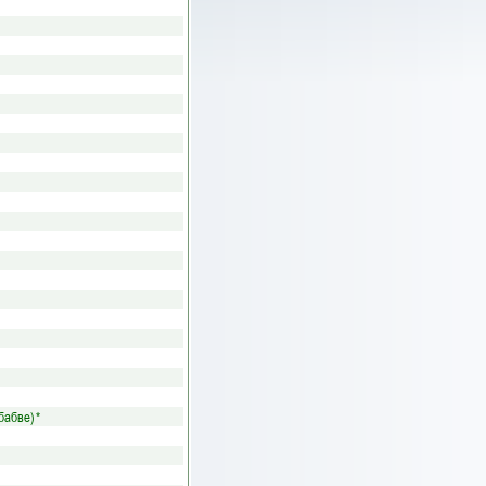
бабве)
*