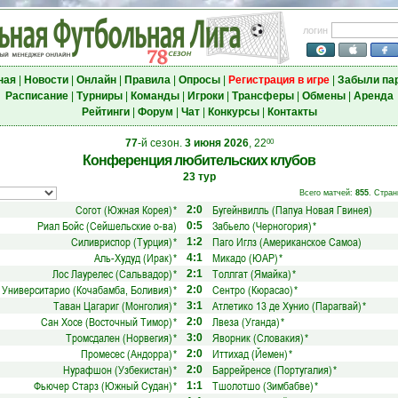
логин
ная
|
Новости
|
Онлайн
|
Правила
|
Опросы
|
Регистрация в игре
|
Забыли па
Расписание
|
Турниры
|
Команды
|
Игроки
|
Трансферы
|
Обмены
|
Аренда
Рейтинги
|
Форум
|
Чат
|
Конкурсы
|
Контакты
77
-й сезон.
3 июня 2026
, 22
00
Конференция любительских клубов
23 тур
Всего матчей:
855
. Стран
Согот (Южная Корея)
*
Бугейнвилль (Папуа Новая Гвинея)
2:0
Риал Бойс (Сейшельские о-ва)
Забьело (Черногория)
*
0:5
Силивриспор (Турция)
*
Паго Иглз (Американское Самоа)
1:2
Аль-Худуд (Ирак)
*
Микадо (ЮАР)
*
4:1
Лос Лаурелес (Сальвадор)
*
Толлгат (Ямайка)
*
2:1
Университарио (Кочабамба, Боливия)
*
Сентро (Кюрасао)
*
2:0
Таван Цагариг (Монголия)
*
Атлетико 13 де Хунио (Парагвай)
*
3:1
Сан Хосе (Восточный Тимор)
*
Лвеза (Уганда)
*
2:0
Тромсдален (Норвегия)
*
Яворник (Словакия)
*
3:0
Промесес (Андорра)
*
Иттихад (Йемен)
*
2:0
Нурафшон (Узбекистан)
*
Баррейренсе (Португалия)
*
2:0
Фьючер Старз (Южный Судан)
*
Тшолотшо (Зимбабве)
*
1:1