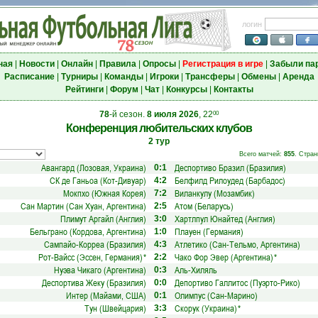
логин
ная
|
Новости
|
Онлайн
|
Правила
|
Опросы
|
Регистрация в игре
|
Забыли па
Расписание
|
Турниры
|
Команды
|
Игроки
|
Трансферы
|
Обмены
|
Аренда
Рейтинги
|
Форум
|
Чат
|
Конкурсы
|
Контакты
78
-й сезон.
8 июля 2026
, 22
00
Конференция любительских клубов
2 тур
Всего матчей:
855
. Стран
Авангард (Лозовая, Украина)
Деспортиво Бразил (Бразилия)
0:1
СК де Ганьоа (Кот-Дивуар)
Белфилд Рилоудед (Барбадос)
4:2
Мокпхо (Южная Корея)
Виланкулу (Мозамбик)
7:2
Сан Мартин (Сан Хуан, Аргентина)
Атом (Беларусь)
2:5
Плимут Аргайл (Англия)
Хартлпул Юнайтед (Англия)
3:0
Бельграно (Кордова, Аргентина)
Плауен (Германия)
1:0
Сампайо-Корреа (Бразилия)
Атлетико (Сан-Тельмо, Аргентина)
4:3
Рот-Вайсс (Эссен, Германия)
*
Чако Фор Эвер (Аргентина)
*
2:2
Нуэва Чикаго (Аргентина)
Аль-Хиляль
0:3
Деспортива Жеку (Бразилия)
Депортиво Галлитос (Пуэрто-Рико)
0:0
Интер (Майами, США)
Олимпус (Сан-Марино)
0:1
Тун (Швейцария)
Скорук (Украина)
*
3:3