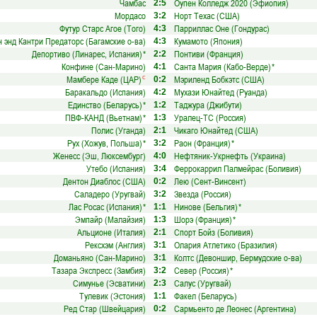
Чамбас
Оупен Колледж 2020 (Эфиопия)
2:5
Мордасо
Норт Техас (США)
3:2
Футур Старс Агое (Того)
Парриллас Оне (Гондурас)
4:3
н энд Кантри Предаторс (Багамские о-ва)
Кумамото (Япония)
4:3
Депортиво (Линарес, Испания)
*
Понтиви (Франция)
2:2
Конфине (Сан-Марино)
Санта Мария (Кабо-Верде)
*
4:1
Мамбере Каде (ЦАР)
Мэриленд Бобкэтс (США)
с
0:2
Баракальдо (Испания)
Мухази Юнайтед (Руанда)
4:2
Единство (Беларусь)
*
Таджура (Джибути)
1:2
ПВФ-КАНД (Вьетнам)
*
Уралец-ТС (Россия)
1:3
Полис (Уганда)
Чикаго Юнайтед (США)
2:1
Рух (Хожув, Польша)
*
Раон (Франция)
*
3:2
Женесс (Эш, Люксембург)
Нефтяник-Укрнефть (Украина)
4:0
Утебо (Испания)
Феррокаррил Палмейрас (Боливия)
3:4
Дентон Диаблос (США)
Лею (Сент-Винсент)
0:2
Саладеро (Уругвай)
Звезда (Россия)
3:2
Лас Росас (Испания)
*
Нинове (Бельгия)
*
1:1
Эмпайр (Малайзия)
Шорэ (Франция)
*
1:3
Альционе (Италия)
Спорт Бойз (Боливия)
2:1
Рексхэм (Англия)
Олария Атлетико (Бразилия)
3:1
Доманьяно (Сан-Марино)
Колтс (Девоншир, Бермудские о-ва)
3:1
Тазара Экспресс (Замбия)
Север (Россия)
*
3:2
Симунье (Эсватини)
Салус (Уругвай)
2:3
Тулевик (Эстония)
Факел (Беларусь)
1:1
Ред Стар (Швейцария)
Сармьенто де Леонес (Аргентина)
0:2