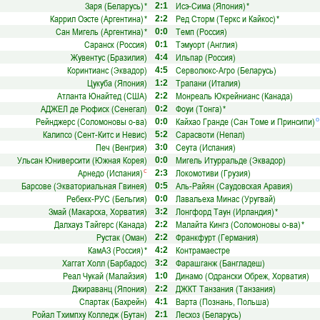
Заря (Беларусь)
*
Исэ-Сима (Япония)
*
2:1
Каррил Оэсте (Аргентина)
*
Ред Сторм (Теркс и Кайкос)
*
2:2
Сан Мигель (Аргентина)
*
Темп (Россия)
0:0
Саранск (Россия)
Тэмуорт (Англия)
0:1
Жувентус (Бразилия)
Ильпар (Россия)
4:4
Коринтианс (Эквадор)
Серволюкс-Агро (Беларусь)
4:5
Цукуба (Япония)
Трапани (Италия)
1:2
Атланта Юнайтед (США)
Монреаль Юкрейнианс (Канада)
2:2
АДЖЕЛ де Рюфиск (Сенегал)
Фоуи (Тонга)
*
0:2
Рейнджерс (Соломоновы о-ва)
Кайхао Гранде (Сан Томе и Принсипи)
о
0:0
Калипсо (Сент-Китс и Невис)
Сарасвоти (Непал)
5:2
Печ (Венгрия)
Сеута (Испания)
3:0
Ульсан Юниверсити (Южная Корея)
Мигель Итурральде (Эквадор)
0:0
Арнедо (Испания)
Локомотиви (Грузия)
с
2:3
Барсове (Экваториальная Гвинея)
Аль-Райян (Саудовская Аравия)
0:5
Ребекк-РУС (Бельгия)
Лавальеха Минас (Уругвай)
0:0
Змай (Макарска, Хорватия)
Лонгфорд Таун (Ирландия)
*
3:2
Далхауз Тайгерс (Канада)
Малайта Кингз (Соломоновы о-ва)
*
2:2
Рустак (Оман)
Франкфурт (Германия)
2:2
КамАЗ (Россия)
*
Контрамаестре
4:2
Хаггат Холл (Барбадос)
Фарашганж (Бангладеш)
3:2
Реал Чукай (Малайзия)
Динамо (Одрански Обреж, Хорватия)
1:0
Джираванц (Япония)
ДЖКТ Танзания (Танзания)
2:2
Спартак (Бахрейн)
Варта (Познань, Польша)
4:1
Ройал Тхимпху Колледж (Бутан)
Лесхоз (Беларусь)
2:1