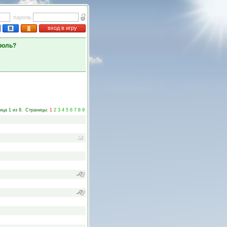
пароль
вход в игру
роль?
ица 1 из 9.
Страницы:
1
2
3
4
5
6
7
8
9