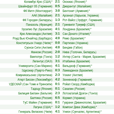
Коламбус Крю (США)
*
Ококиас (Япония)
*
2:1
Швайнфурт 05 (Германия)
Джерантут (Малайзия)
0:5
ФК Митл (Монтсеррат)
Бентонит (Армения)
*
3:0
ААК (Малайзия)
Арсенал (Харьков, Украина)
2:1
ФК Городея (Беларусь)
Рот-Вайсс (Эрфурт, Германия)
1:3
Паназоль (Франция)
Гринвилл Триумф (США)
2:1
Эрсилио Лус (Бразилия)
Лондрина (Бразилия)
*
4:1
Крю Александра (Англия)
Сан Донато (Италия)
*
3:1
Роуд Вью Юнайтед (Барбадос)
Ремо (Бразилия)
*
4:0
Конститусьон Унидо (Чили)
*
Партизан (Украина)
0:0
Суонси Сити (Англия)
Бендже (Габон)
4:0
Фанком (Россия)
Нива (Толочин, Беларусь)
2:0
Ваепопуа (Тонга)
Интер (Санта - Мария, Бразилия)
1:2
Легентус (ОАЭ)
Итабаяна (Бразилия)
3:1
Университа (Сан-Марино)
Вальдхоф (Германия)
*
4:1
Эдусокер (Пуэрто-Рико)
Лажеаденсе (Бразилия)
0:3
Комуникасьонес (Аргентина)
Уокинг (Англия)
2:3
Атерт Биссен (Люксембург)
Зонненхоф (Германия)
4:2
УДЕСКАЙ (Сан Томе и Принсипи)
Ройал Сворд (Камбоджа)
0:1
Тадоцу (Япония)
Сахалин (Россия)
0:1
Белиция Билзен (Бельгия)
Лотоха'апай Дрэгон (Тонга)
2:3
Балтика (Россия)
Кормил (Украина)
6:5
ТуС Майен (Германия)
Гуарани (Дивинополис, Бразилия)
0:1
Лагуна (США)
*
Компонг Дева (Камбоджа)
*
1:2
Генераль Веласкес (Чили)
Унион (Сунчалес, Аргентина)
*
4:1