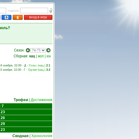
пароль
вход в игру
роль?
Сезон:
Сборная:
нац
|
мол
|
юн
16 ноября, 22:00 - Д -
Уэльс (нац.)
2:1
23 ноября, 22:00 - Г -
Грузия (нац.)
3:2
Трофеи
|
Достижения
 7
 23
 26
 29
 23
Сводная
|
Хронология