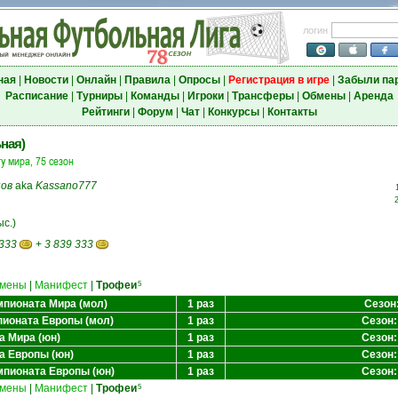
логин
ная
|
Новости
|
Онлайн
|
Правила
|
Опросы
|
Регистрация в игре
|
Забыли па
Расписание
|
Турниры
|
Команды
|
Игроки
|
Трансферы
|
Обмены
|
Аренда
Рейтинги
|
Форум
|
Чат
|
Конкурсы
|
Контакты
ная)
у мира, 75 сезон
ов
aka
Kassano777
ыс.)
 333
+
3 839 333
мены
|
Манифест
|
Трофеи
5
пионата Мира (мол)
1 раз
Сезон:
ионата Европы (мол)
1 раз
Сезон:
а Мира (юн)
1 раз
Сезон:
а Европы (юн)
1 раз
Сезон:
мпионата Европы (юн)
1 раз
Сезон:
мены
|
Манифест
|
Трофеи
5