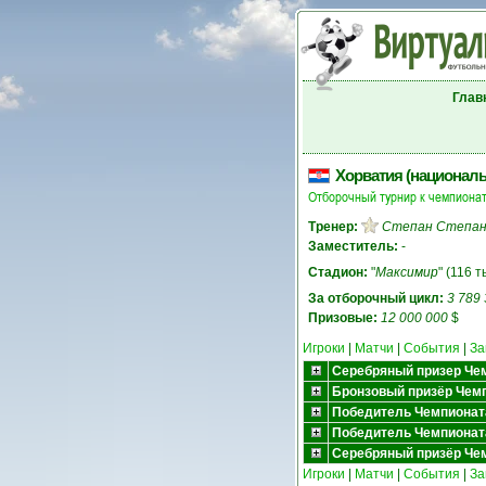
Глав
Хорватия (националь
Отборочный турнир к чемпионат
Тренер:
Степан Степан
Заместитель:
-
Стадион:
"
Максимир
" (116 т
За отборочный цикл:
3 789
Призовые:
12 000 000
$
Игроки
|
Матчи
|
События
|
За
Серебряный призер Чем
Бронзовый призёр Чемп
Победитель Чемпионат
Победитель Чемпионат
Серебряный призёр Че
Игроки
|
Матчи
|
События
|
За