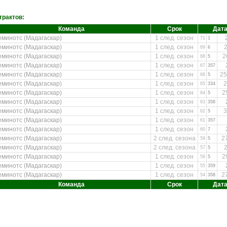
трактов:
Команда
Срок
Дата
еминотс (Мадагаскар)
1 след. сезон
71
1
еминотс (Мадагаскар)
1 след. сезон
2
69
6
еминотс (Мадагаскар)
1 след. сезон
2
68
5
еминотс (Мадагаскар)
1 след. сезон
67
357
еминотс (Мадагаскар)
1 след. сезон
25
66
5
еминотс (Мадагаскар)
1 след. сезон
2
65
334
еминотс (Мадагаскар)
1 след. сезон
2
64
5
еминотс (Мадагаскар)
1 след. сезон
63
358
еминотс (Мадагаскар)
1 след. сезон
3
62
5
еминотс (Мадагаскар)
1 след. сезон
61
357
еминотс (Мадагаскар)
1 след. сезон
60
7
еминотс (Мадагаскар)
2 след. сезона
2
59
5
еминотс (Мадагаскар)
2 след. сезона
2
57
5
еминотс (Мадагаскар)
1 след. сезон
2
56
5
еминотс (Мадагаскар)
1 след. сезон
55
359
еминотс (Мадагаскар)
1 след. сезон
2
54
358
Команда
Срок
Дата