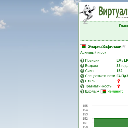
Глав
Эварис Зафилахи
Архивный игрок
Позиции
LM
/
LF
Возраст
33
год
Сила
152
Спецвозможности
Г4
Пд
Стиль
Травматичность
Школа:
Чеминотс
155
154
153
152
151
150