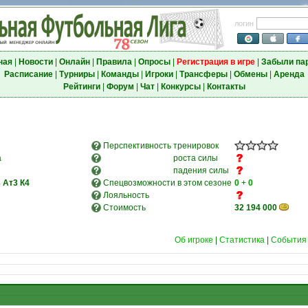
логин
ная
|
Новости
|
Онлайн
|
Правила
|
Опросы
|
Регистрация в игре
|
Забыли па
Расписание
|
Турниры
|
Команды
|
Игроки
|
Трансферы
|
Обмены
|
Аренда
Рейтинги
|
Форум
|
Чат
|
Конкурсы
|
Контакты
Перспективность
тренировок
а
роста силы
падения силы
3
Ат3
К4
Спецвозможности в этом сезоне
0
+
0
Лояльность
Стоимость
32 194 000
Об игроке
|
Статистика
|
События