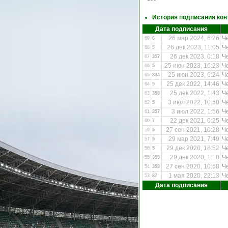
История подписания кон
Дата подписания
26 мар 2024, 6:26
Ч
69
6
26 дек 2023, 11:05
Ч
68
5
26 дек 2023, 0:18
Ч
67
357
25 июн 2023, 16:23
Ч
66
5
25 июн 2023, 6:24
Ч
65
334
25 дек 2022, 14:46
Ч
64
5
25 дек 2022, 1:43
Ч
63
358
3 июл 2022, 10:50
Ч
62
5
3 июл 2022, 1:56
Ч
61
357
22 дек 2021, 0:25
Ч
60
7
27 сен 2021, 10:28
Ч
59
5
29 мар 2021, 7:49
Ч
57
5
29 дек 2020, 18:52
Ч
56
5
29 дек 2020, 1:10
Ч
55
359
27 сен 2020, 10:58
Ч
54
358
1 мая 2020, 22:13
Ч
53
87
Дата подписания