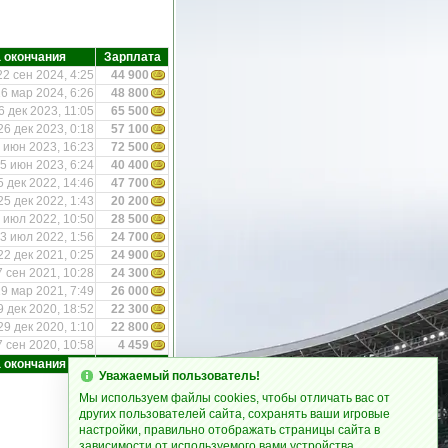
 окончания
Зарплата
22 сен 2024, 4:25
44 900
6 мар 2024, 6:26
48 800
6 дек 2023, 11:05
65 500
26 дек 2023, 0:18
57 100
 июн 2023, 16:23
72 500
5 июн 2023, 6:24
40 400
5 дек 2022, 14:46
47 700
25 дек 2022, 1:43
20 200
 июл 2022, 10:50
28 500
3 июл 2022, 1:56
24 700
22 дек 2021, 0:25
24 900
7 сен 2021, 10:28
24 300
9 мар 2021, 7:49
26 000
9 дек 2020, 18:52
22 300
29 дек 2020, 1:10
22 800
7 сен 2020, 10:58
4 459
 окончания
Зарплата
Уважаемый пользователь!
Мы используем файлы cookies, чтобы отличать вас от
других пользователей сайта, сохранять ваши игровые
настройки, правильно отображать страницы сайта в
зависимости от используемого вами устройства.