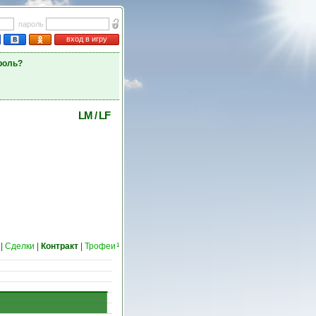
пароль
вход в игру
роль?
LM
/
LF
|
Сделки
|
Контракт
|
Трофеи
1