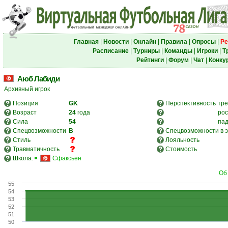
Главная
|
Новости
|
Онлайн
|
Правила
|
Опросы
|
Ре
Расписание
|
Турниры
|
Команды
|
Игроки
|
Т
Рейтинги
|
Форум
|
Чат
|
Конку
Аюб Лабиди
Архивный игрок
Позиция
GK
Перспективность
тре
Возраст
24
года
рос
Сила
54
па
Спецвозможности
В
Спецвозможности в э
Стиль
Лояльность
Травматичность
Стоимость
Школа:
Сфаксьен
Об
55
54
53
52
51
50