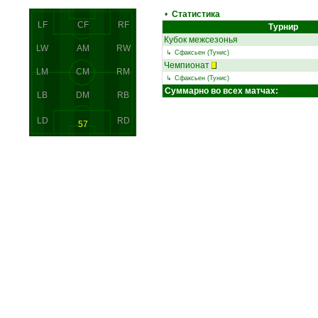
•
Статистика
LF
CF
RF
Турнир
Кубок межсезонья
LW
AM
RW
↳
Сфаксьен (Тунис)
Чемпионат
LM
CM
RM
↳
Сфаксьен (Тунис)
Суммарно во всех матчах:
LB
DM
RB
LD
RD
57