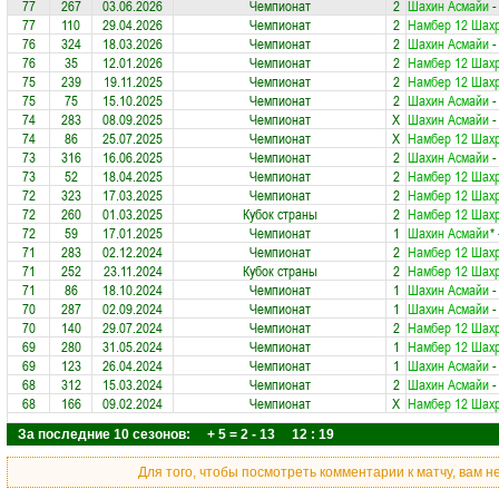
77
267
03.06.2026
Чемпионат
2
Шахин Асмайи
77
110
29.04.2026
Чемпионат
2
Намбер 12 Шах
76
324
18.03.2026
Чемпионат
2
Шахин Асмайи
76
35
12.01.2026
Чемпионат
2
Намбер 12 Шах
75
239
19.11.2025
Чемпионат
2
Намбер 12 Шах
75
75
15.10.2025
Чемпионат
2
Шахин Асмайи
74
283
08.09.2025
Чемпионат
X
Шахин Асмайи
74
86
25.07.2025
Чемпионат
X
Намбер 12 Шах
73
316
16.06.2025
Чемпионат
2
Шахин Асмайи
73
52
18.04.2025
Чемпионат
2
Намбер 12 Шах
72
323
17.03.2025
Чемпионат
2
Намбер 12 Шах
72
260
01.03.2025
Кубок страны
2
Намбер 12 Шах
72
59
17.01.2025
Чемпионат
1
Шахин Асмайи
*
71
283
02.12.2024
Чемпионат
2
Намбер 12 Шах
71
252
23.11.2024
Кубок страны
2
Намбер 12 Шах
71
86
18.10.2024
Чемпионат
1
Шахин Асмайи
70
287
02.09.2024
Чемпионат
1
Шахин Асмайи
70
140
29.07.2024
Чемпионат
2
Намбер 12 Шах
69
280
31.05.2024
Чемпионат
1
Намбер 12 Шах
69
123
26.04.2024
Чемпионат
1
Шахин Асмайи
68
312
15.03.2024
Чемпионат
2
Шахин Асмайи
68
166
09.02.2024
Чемпионат
X
Намбер 12 Шах
За последние 10 сезонов: + 5 = 2 - 13 12 : 19
Для того, чтобы посмотреть комментарии к матчу, вам 