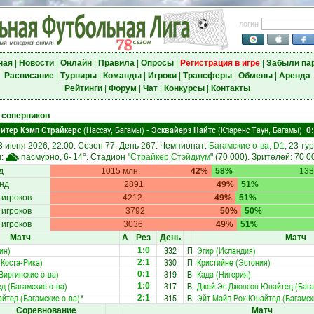
логин
ная
|
Новости
|
Онлайн
|
Правила
|
Опросы
|
Регистрация в игре
|
Забыли па
Расписание
|
Турниры
|
Команды
|
Игроки
|
Трансферы
|
Обмены
|
Аренда
Рейтинги
|
Форум
|
Чат
|
Конкурсы
|
Контакты
 соперников
итер Кэмп Страйкерс
(Нассау, Багамы)
Эсквайерз Найтс
(Кларенс Таун, Багамы)
-
0
3 июня 2026, 22:00. Сезон 77. День 267. Чемпионат:
Багамские о-ва, D1
, 23 тур
ы:
пасмурно, 6-
14°
. Стадион "
Страйкер Стэйдиум
" (70 000). Зрителей: 70 0
д
1015 млн.
42%
58%
138
нд
2891
49%
51%
 игроков
4212
49%
51%
 игроков
3792
50%
50%
 игроков
3036
49%
51%
Матч
А
Рез
День
Матч
ин)
332
П
Эгир (Исландия)
1:0
Коста-Рика)
330
П
Кристийне (Эстония)
2:1
Виргинские о-ва)
319
В
Када (Нигерия)
0:1
д (Багамские о-ва)
317
В
Джей Эс Джонсон Юнайтед (Бага
1:0
йтед (Багамские о-ва)
*
315
В
Эйт Майл Рок Юнайтед (Багамск
2:1
Соревнование
Матч