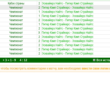
Кубок страны
2
Эсквайерз Найтс
-
Питер Кэмп Страйкерс
Чемпионат
2
Питер Кэмп Страйкерс
-
Эсквайерз Найтс
Чемпионат
1
Эсквайерз Найтс
-
Питер Кэмп Страйкерс
Чемпионат
1
Питер Кэмп Страйкерс
-
Эсквайерз Найтс
Чемпионат
2
Эсквайерз Найтс
-
Питер Кэмп Страйкерс
Чемпионат
1
Питер Кэмп Страйкерс
-
Эсквайерз Найтс
Чемпионат
2
Эсквайерз Найтс
-
Питер Кэмп Страйкерс
Чемпионат
X
Питер Кэмп Страйкерс
-
Эсквайерз Найтс
Чемпионат
2
Эсквайерз Найтс
-
Питер Кэмп Страйкерс
Чемпионат
2
Питер Кэмп Страйкерс
-
Эсквайерз Найтс
Чемпионат
2
Эсквайерз Найтс
-
Питер Кэмп Страйкерс
Чемпионат
2
Питер Кэмп Страйкерс
-
Эсквайерз Найтс
Чемпионат
2
Эсквайерз Найтс
-
Питер Кэмп Страйкерс
+ 3 = 1 - 9 4 : 12
Вся исто
, чтобы посмотреть комментарии к матчу, вам необходимо
ввести свои логин 