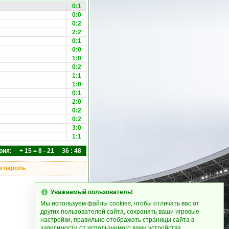
0:1
0:0
0:2
2:2
0:1
0:0
1:0
0:2
1:1
1:0
0:1
2:0
0:2
0:2
3:0
1:1
рия: + 15 = 8 - 21 36 : 48
и пароль
.
Уважаемый пользователь!
Мы используем файлы cookies, чтобы отличать вас от
других пользователей сайта, сохранять ваши игровые
настройки, правильно отображать страницы сайта в
зависимости от используемого вами устройства.