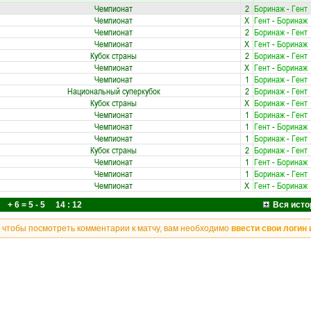
Чемпионат
2
Боринаж
-
Гент
Чемпионат
X
Гент
-
Боринаж
Чемпионат
2
Боринаж
-
Гент
Чемпионат
X
Гент
-
Боринаж
Кубок страны
2
Боринаж
-
Гент
Чемпионат
X
Гент
-
Боринаж
Чемпионат
1
Боринаж
-
Гент
Национальный суперкубок
2
Боринаж
-
Гент
Кубок страны
X
Боринаж
-
Гент
Чемпионат
1
Боринаж
-
Гент
Чемпионат
1
Гент
-
Боринаж
Чемпионат
1
Боринаж
-
Гент
Кубок страны
2
Боринаж
-
Гент
Чемпионат
1
Гент
-
Боринаж
Чемпионат
1
Боринаж
-
Гент
Чемпионат
X
Гент
-
Боринаж
+ 6 = 5 - 5 14 : 12
Вся исто
, чтобы посмотреть комментарии к матчу, вам необходимо
ввести свои логин 