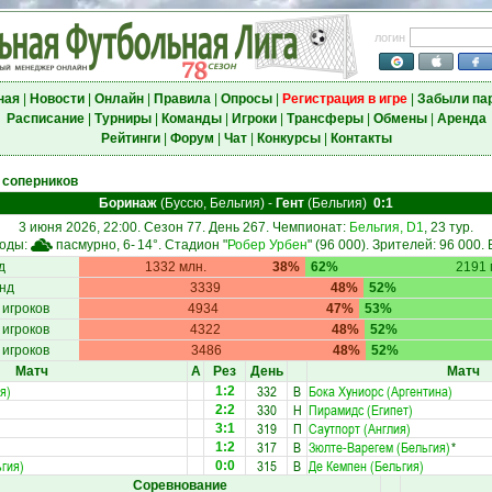
логин
ная
|
Новости
|
Онлайн
|
Правила
|
Опросы
|
Регистрация в игре
|
Забыли па
Расписание
|
Турниры
|
Команды
|
Игроки
|
Трансферы
|
Обмены
|
Аренда
Рейтинги
|
Форум
|
Чат
|
Конкурсы
|
Контакты
 соперников
Боринаж
(Буссю, Бельгия)
-
Гент
(Бельгия)
0:1
3 июня 2026, 22:00. Сезон 77. День 267. Чемпионат:
Бельгия, D1
, 23 тур.
годы:
пасмурно, 6-
14°
. Стадион "
Робер Урбен
" (96 000). Зрителей: 96 000. 
д
1332 млн.
38%
62%
2191 
нд
3339
48%
52%
 игроков
4934
47%
53%
 игроков
4322
48%
52%
 игроков
3486
48%
52%
Матч
А
Рез
День
Матч
я)
332
В
Бока Хуниорс (Аргентина)
1:2
330
Н
Пирамидс (Египет)
2:2
319
П
Саутпорт (Англия)
3:1
317
В
Зюлте-Варегем (Бельгия)
*
1:2
гия)
315
В
Де Кемпен (Бельгия)
0:0
Соревнование