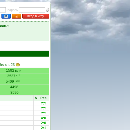
пароль
вход в игру
роль?
Билет: 23
1592 млн.
3537
+17
5409
+293
4498
3590
А
Рез
?:?
?:?
?:?
4:0
2:0
2:1