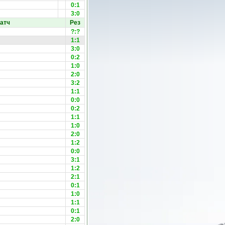
0:1
3:0
атч
Рез
?:?
1:1
3:0
0:2
1:0
2:0
3:2
1:1
0:0
0:2
1:1
1:0
2:0
1:2
0:0
3:1
1:2
2:1
0:1
1:0
1:1
0:1
2:0