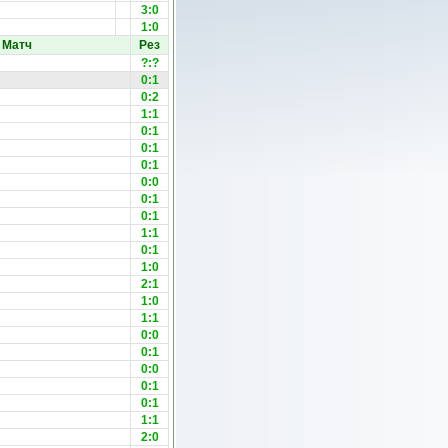
3:0
1:0
Матч
Рез
?:?
0:1
0:2
1:1
0:1
0:1
0:1
0:0
0:1
0:1
1:1
0:1
1:0
2:1
1:0
1:1
0:0
0:1
0:0
0:1
0:1
1:1
2:0