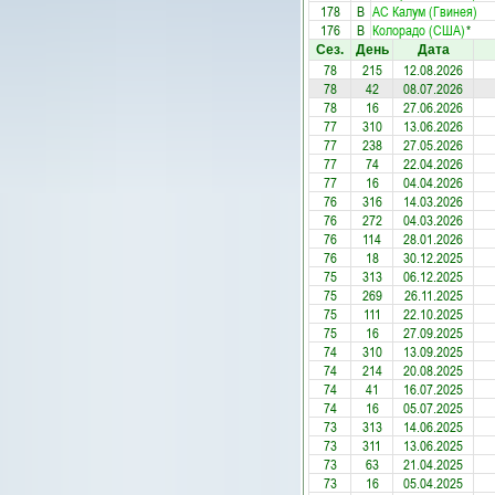
178
В
АС Калум (Гвинея)
176
В
Колорадо (США)
*
Сез.
День
Дата
78
215
12.08.2026
78
42
08.07.2026
78
16
27.06.2026
77
310
13.06.2026
77
238
27.05.2026
77
74
22.04.2026
77
16
04.04.2026
76
316
14.03.2026
76
272
04.03.2026
76
114
28.01.2026
76
18
30.12.2025
75
313
06.12.2025
75
269
26.11.2025
75
111
22.10.2025
75
16
27.09.2025
74
310
13.09.2025
74
214
20.08.2025
74
41
16.07.2025
74
16
05.07.2025
73
313
14.06.2025
73
311
13.06.2025
73
63
21.04.2025
73
16
05.04.2025