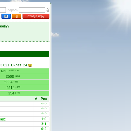
пароль
вход в игру
роль?
83 621. Билет: 24
 млн.
+496 млн.
3508
+204
5334
+668
4514
+138
3547
+5
А
Рез
?:?
?:?
?:?
нис)
1:0
3:1
0:2