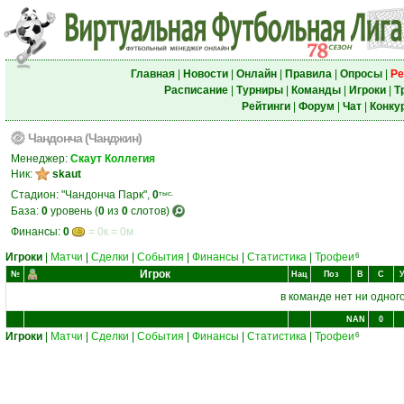
Главная
|
Новости
|
Онлайн
|
Правила
|
Опросы
|
Ре
Расписание
|
Турниры
|
Команды
|
Игроки
|
Т
Рейтинги
|
Форум
|
Чат
|
Конку
Чандонча (Чанджин)
Менеджер:
Скаут Коллегия
Ник:
skaut
Стадион: "Чандонча Парк",
0
тыс.
База:
0
уровень (
0
из
0
слотов)
Финансы:
0
= 0к = 0м
Игроки
|
Матчи
|
Сделки
|
События
|
Финансы
|
Статистика
|
Трофеи
6
Игрок
№
Нац
Поз
В
С
в команде нет ни одного
NAN
0
Игроки
|
Матчи
|
Сделки
|
События
|
Финансы
|
Статистика
|
Трофеи
6