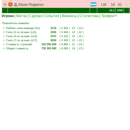
Юран Родригез
LM
16
41
-
25
24.2
2396
Игроки
|
Матчи
|
Сделки
|
События
|
Финансы
|
Статистика
|
Трофеи
13
Показатели команды:
•
Рейтинг силы команды (Vs)
:
2119
(
3 304
|
13
|
12
)
•
Сила 11-ти лучших (s11)
:
2326
(
3 444
|
14
|
12
)
•
Сила 14-ти лучших (s14)
:
2747
(
3 122
|
12
|
11
)
•
Сила 17-ти лучших (s17)
:
3016
(
3 349
|
13
|
12
)
•
Стоимость строений
:
153 550 000
(
4 864
|
21
|
14
)
•
Общая стоимость
:
735 393 000
(
4 068
|
14
|
13
)