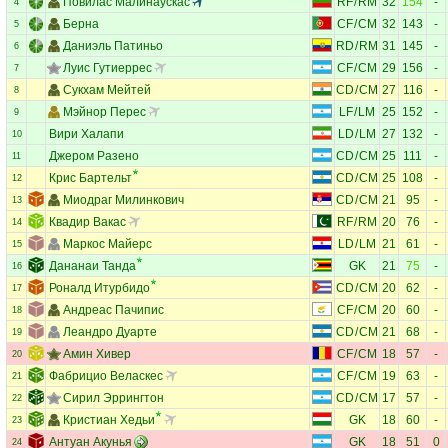
Повилас Малинаускас
RF
/
RM
32
154
-
4
Берна
CF
/
CM
32
143
-
5
Даниэль Патиньо
RD
/
RM
31
145
-
6
Луис Гутиеррес
CF
/
CM
29
156
-
7
Сукхам Мейтей
CD
/
CM
27
116
-
8
Мэйнор Перес
LF
/
LM
25
152
-
9
Вири Халапи
LD
/
LM
27
132
-
10
Джером Разено
CD
/
CM
25
111
-
11
Крис Бартельт
CD
/
CM
25
108
-
12
Миодраг Милинкович
CD
/
CM
21
95
-
13
Квадир Вакас
RF
/
RM
20
76
-
14
Маркос Майерс
LD
/
LM
21
61
-
15
Дананаи Танда
GK
21
75
-
16
Роналд Итурбидо
CD
/
CM
20
62
-
17
Андреас Пачипис
CF
/
CM
20
60
-
18
Леандро Дуарте
CD
/
CM
21
68
-
19
Амин Хивер
CF
/
CM
18
57
-
20
Фабрицио Веласкес
CF
/
CM
19
63
-
21
Сирил Эррингтон
CD
/
CM
17
57
-
22
Кристиан Хедьи
GK
18
60
-
23
Антуан Акунья
GK
18
51
0
24