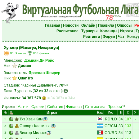
Главная
|
Новости
|
Онлайн
|
Правила
|
Опросы
|
Ре
Расписание
|
Турниры
|
Команды
|
Игроки
|
Т
Рейтинги
|
Форум
|
Чат
|
Конку
Хуниор (Манагуа, Никарагуа)
D1, 9 место
1/16 финала
Менеджер:
Дэмиан Ди Ройс
Ник:
Димаш
Заместитель:
Ярослав Шпирер
Ник:
QuanTro
Стадион: "Касикье Дирьянген",
70
тыс.
База:
7
уровень (
32
из
32
слотов)
Финансы:
34 367 578
= 34 367к = 34м
Игроки
|
Матчи
|
Сделки
|
События
|
Финансы
|
Статистика
|
Трофеи
13
Игрок
№
Нац
Поз
В
С
У
Тхэ Хван Ким
RD
/
LD
34
107
-
1
Стюарт Кастильо
CF
/
CM
33
133
-
2
Виктор Мильке
CD
/
RD
34
113
-
3