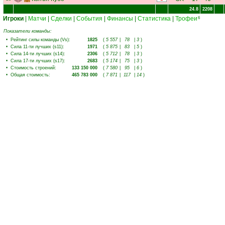
24.8
2208
Игроки
|
Матчи
|
Сделки
|
События
|
Финансы
|
Статистика
|
Трофеи
6
Показатели команды:
•
Рейтинг силы команды (Vs)
:
1825
(
5 557
|
78
|
3
)
•
Сила 11-ти лучших (s11)
:
1971
(
5 875
|
83
|
5
)
•
Сила 14-ти лучших (s14)
:
2306
(
5 712
|
78
|
3
)
•
Сила 17-ти лучших (s17)
:
2683
(
5 174
|
75
|
3
)
•
Стоимость строений
:
133 150 000
(
7 580
|
95
|
6
)
•
Общая стоимость
:
465 783 000
(
7 871
|
117
|
14
)