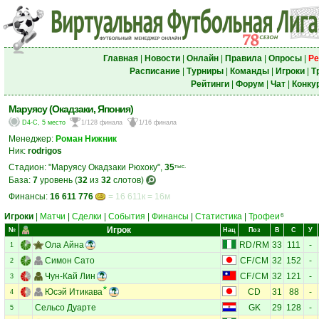
Главная
|
Новости
|
Онлайн
|
Правила
|
Опросы
|
Ре
Расписание
|
Турниры
|
Команды
|
Игроки
|
Т
Рейтинги
|
Форум
|
Чат
|
Конку
Маруясу (Окадзаки, Япония)
D4-C, 5 место
1/128 финала
1/16 финала
Менеджер:
Роман Нижник
Ник:
rodrigos
Стадион: "Маруясу Окадзаки Рюхоку",
35
тыс.
База:
7
уровень (
32
из
32
слотов)
Финансы:
16 611 776
= 16 611к = 16м
Игроки
|
Матчи
|
Сделки
|
События
|
Финансы
|
Статистика
|
Трофеи
6
Игрок
№
Нац
Поз
В
С
У
Ола Айна
RD
/
RM
33
111
-
1
Симон Сато
CF
/
CM
32
152
-
2
Чун-Кай Лин
CF
/
CM
32
121
-
3
Юсэй Итикава
CD
31
88
-
4
Сельсо Дуарте
GK
29
128
-
5