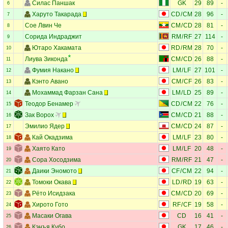
Силас Паншак
GK
29
89
-
6
Харуто Такарада
CD
/
CM
28
96
-
7
Сое Лвин Че
CM
/
CD
28
81
-
8
Сорида Индраджит
RM
/
RF
27
114
-
9
Ютаро Хакамата
RD
/
RM
28
70
-
10
Лиува Зиконда
CM
/
CD
26
88
-
11
Фумия Накано
LM
/
LF
27
101
-
12
Кэнто Авано
CM
/
CF
26
83
-
13
Мохаммад Фарзан Сана
LM
/
LD
25
89
-
14
Теодор Бенамер
CD
/
CM
22
76
-
15
Зак Ворох
CM
/
CD
21
88
-
16
Эмилио Ядер
CM
/
CD
24
87
-
17
Кай Окадзима
LM
/
LF
23
80
-
18
Хаято Като
LM
/
LF
20
48
-
19
Сора Хосодзима
RM
/
RF
21
47
-
20
Даики Эномото
CF
/
CM
22
94
-
21
Томоки Окава
LD
/
RD
19
63
-
22
Рёто Исидзака
CM
/
CD
20
69
-
23
Хирото Гото
RF
/
CF
19
58
-
24
Масаки Огава
CD
16
41
-
25
Кэнъя Кубо
GK
17
46
-
26