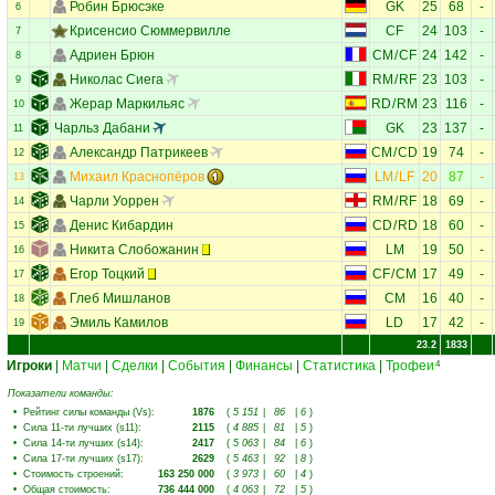
Робин Брюсэке
GK
25
68
-
6
Крисенсио Сюммервилле
CF
24
103
-
7
Адриен Брюн
CM
/
CF
24
142
-
8
Николас Сиега
RM
/
RF
23
103
-
9
Жерар Маркильяс
RD
/
RM
23
116
-
10
Чарльз Дабани
GK
23
137
-
11
Александр Патрикеев
CM
/
CD
19
74
-
12
Михаил Краснопёров
LM
/
LF
20
87
-
13
Чарли Уоррен
RM
/
RF
18
69
-
14
Денис Кибардин
CD
/
RD
18
60
-
15
Никита Слобожанин
LM
19
50
-
16
Егор Тоцкий
CF
/
CM
17
49
-
17
Глеб Мишланов
CM
16
40
-
18
Эмиль Камилов
LD
17
42
-
19
23.2
1833
Игроки
|
Матчи
|
Сделки
|
События
|
Финансы
|
Статистика
|
Трофеи
4
Показатели команды:
•
Рейтинг силы команды (Vs)
:
1876
(
5 151
|
86
|
6
)
•
Сила 11-ти лучших (s11)
:
2115
(
4 885
|
81
|
5
)
•
Сила 14-ти лучших (s14)
:
2417
(
5 063
|
84
|
6
)
•
Сила 17-ти лучших (s17)
:
2629
(
5 463
|
92
|
8
)
•
Стоимость строений
:
163 250 000
(
3 973
|
60
|
4
)
•
Общая стоимость
:
736 444 000
(
4 063
|
72
|
5
)