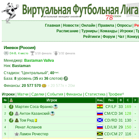
Главная
|
Новости
|
Онлайн
|
Правила
|
Опросы
|
Ре
Расписание
|
Турниры
|
Команды
|
Игроки
|
Т
Рейтинги
|
Форум
|
Чат
|
Конку
Ижевск (Россия)
D4-B, 4 место
1/16 финала
1/32 финала
Менеджер:
Bastaman Valiva
Ник:
Bastaman
Стадион: "Центральный",
40
тыс.
База:
8
уровень (
35
из
36
слотов)
Финансы:
20 577 570
= 20 577к = 20м
Игроки
|
Матчи
|
Сделки
|
События
|
Финансы
|
Статистика
|
Трофеи
4
Игрок
№
Нац
Поз
В
С
У
Мартин Соса Франко
CF
/
LF
33
169
-
1
Антон Казанский
CM
/
CD
34
128
-
2
Том Рид
CD
/
RD
31
130
-
3
Ренат Асланов
LD
/
LM
29
150
-
4
Ламон Рочестер
CD
/
CM
27
116
-
5