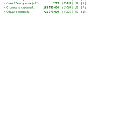
•
Сила 17-ти лучших (s17)
:
3219
(
2 474
|
31
|
9
)
•
Стоимость строений
:
183 750 000
(
2 064
|
22
|
7
)
•
Общая стоимость
:
721 370 000
(
4 270
|
62
|
14
)