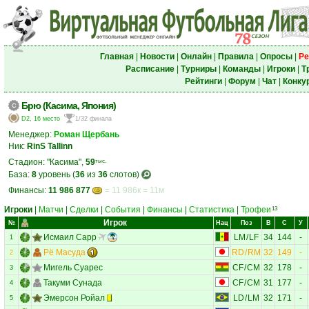
Главная
|
Новости
|
Онлайн
|
Правила
|
Опросы
|
Ре
Расписание
|
Турниры
|
Команды
|
Игроки
|
Т
Рейтинги
|
Форум
|
Чат
|
Конку
Брю (Касима, Япония)
D2, 16 место
1/32 финала
Менеджер:
Роман Щербань
Ник:
RinS Tallinn
Стадион: "Касима",
59
тыс.
База:
8
уровень (
36
из
36
слотов)
Финансы:
11 986 877
= 11 986к = 11м
Игроки
|
Матчи
|
Сделки
|
События
|
Финансы
|
Статистика
|
Трофеи
13
Игрок
№
Нац
Поз
В
С
У
Исмаил Сарр
LM
/
LF
34
144
-
1
Рё Масуда
RD
/
RM
32
149
-
2
Мигель Суарес
CF
/
CM
32
178
-
3
Такуми Сунада
CF
/
CM
31
177
-
4
Эмерсон Ройал
LD
/
LM
32
171
-
5