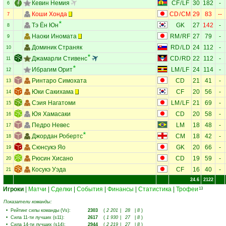
Кевин Немия
CF
/
LF
30
182
-
6
Коши Хонда
CD
/
CM
29
83
--
7
Тэ Ён Юн
GK
27
142
-
8
Наоки Иномата
RM
/
RF
27
79
-
9
Доминик Страняк
RD
/
LD
24
112
-
10
Джамарли Стивенс
CD
/
RD
22
112
-
11
Ибрагим Орит
LM
/
LF
24
114
-
12
Ринтаро Симохата
CD
21
41
-
13
Юки Сакихама
CF
20
56
-
14
Сэия Нагатоми
LM
/
LF
21
69
-
15
Юя Хамасаки
CD
20
58
-
16
Педро Невес
LM
18
48
-
17
Джордан Робертс
CM
18
42
-
18
Сюнсукэ Яо
GK
20
66
-
19
Рюсин Хисано
CD
19
59
-
20
Косукэ Уэда
CF
16
40
-
21
24.6
2122
Игроки
|
Матчи
|
Сделки
|
События
|
Финансы
|
Статистика
|
Трофеи
13
Показатели команды:
•
Рейтинг силы команды (Vs)
:
2303
(
2 201
|
28
|
8
)
•
Сила 11-ти лучших (s11)
:
2617
(
1 930
|
27
|
8
)
•
Сила 14-ти лучших (s14)
:
2944
(
2 219
|
27
|
8
)