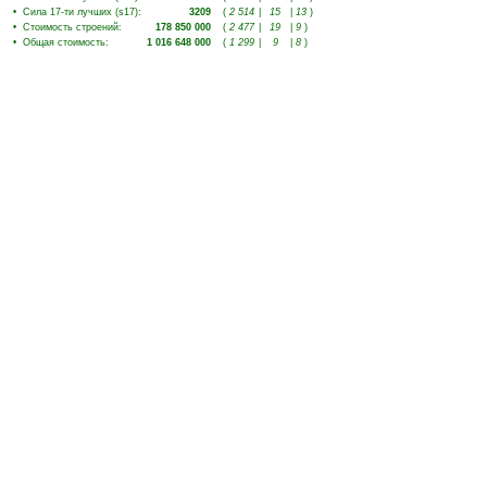
•
Сила 17-ти лучших (s17)
:
3209
(
2 514
|
15
|
13
)
•
Стоимость строений
:
178 850 000
(
2 477
|
19
|
9
)
•
Общая стоимость
:
1 016 648 000
(
1 299
|
9
|
8
)