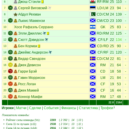
Джош Стэнли
RF
/
RM
25
110
-
6
Сергей Виговский
LD
/
LM
23
94
-
7
Абдул Рехман
CD
/
CM
24
139
-
8
Льюис Маккензи
CM
/
CD
23
100
-
9
Хосе Рафаэль Серрано
GK
25
83
-
10
Элли Джиллис
RD
/
RM
22
125
-
11
Скотт Дэвидсон
CF
/
LF
22
134
-
12
Бен Кормак
CD
/
RD
25
90
-
13
Джеймс Андерсон
CF
/
RF
21
120
-
14
Видар Свендсен
CD
/
CM
22
81
-
15
Джек Девисон
RM
21
64
-
16
Гарри Брэй
CD
18
58
-
17
Гэвин Моррисон
LM
21
84
-
18
Росс Логан
CF
19
53
-
19
Джек Маккей
CF
16
44
-
20
Коннор Макфи
RM
17
48
-
21
22.8
2164
Игроки
|
Матчи
|
Сделки
|
События
|
Финансы
|
Статистика
|
Трофеи
3
Показатели команды:
•
Рейтинг силы команды (Vs)
:
2269
(
2 392
|
14
|
13
)
•
Сила 11-ти лучших (s11)
:
2538
(
2 314
|
13
|
11
)
•
Сила 14-ти лучших (s14)
:
2916
(
2 344
|
13
|
12
)