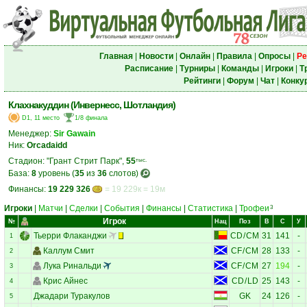
Главная
|
Новости
|
Онлайн
|
Правила
|
Опросы
|
Ре
Расписание
|
Турниры
|
Команды
|
Игроки
|
Т
Рейтинги
|
Форум
|
Чат
|
Конку
Клахнакуддин (Инвернесс, Шотландия)
D1, 11 место
1/8 финала
Менеджер:
Sir Gawain
Ник:
Orcadaidd
Стадион: "Грант Стрит Парк",
55
тыс.
База:
8
уровень (
35
из
36
слотов)
Финансы:
19 229 326
= 19 229к = 19м
Игроки
|
Матчи
|
Сделки
|
События
|
Финансы
|
Статистика
|
Трофеи
3
Игрок
№
Нац
Поз
В
С
У
Тьерри Флаканджи
CD
/
CM
31
141
-
1
Каллум Смит
CF
/
CM
28
133
-
2
Лука Ринальди
CF
/
CM
27
194
-
3
Крис Айнес
CD
/
LD
25
143
-
4
Джадари Туракулов
GK
24
126
-
5