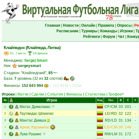
Главная
|
Новости
|
Онлайн
|
Правила
|
Опросы
|
Ре
Расписание
|
Турниры
|
Команды
|
Игроки
|
Т
Рейтинги
|
Форум
|
Чат
|
Конку
Клайпедос (Клайпеда, Литва)
D1, 7 место
1/8 финала
Менеджер:
Sergej Smart
Ник:
sergeysmart
Стадион: "Клайпедский",
85
тыс.
База:
7
уровень (
32
из
32
слотов)
Финансы:
152 843 994
= 152 843к = 152м
Игроки
|
Матчи
|
Сделки
|
События
|
Финансы
|
Статистика
|
Трофеи
6
Игрок
№
Нац
Поз
В
С
У
Матас Думалакас
CF
/
CM
33
201
-
1
Таутвидас Шпиегис
LD
/
RD
32
122
-
2
Мантас Димша
RD
/
LD
31
134
-
3
Арнас Куракинас
CD
/
CM
30
146
-
4
Лука Рушкис
RM
/
LM
31
172
-
5