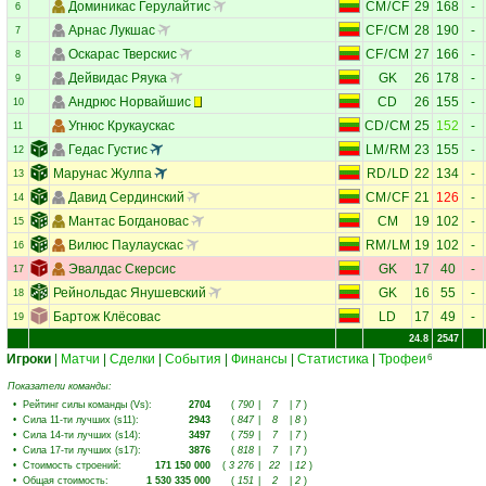
Доминикас Герулайтис
CM
/
CF
29
168
-
6
Арнас Лукшас
CF
/
CM
28
190
-
7
Оскарас Тверскис
CF
/
CM
27
166
-
8
Дейвидас Ряука
GK
26
178
-
9
Андрюс Норвайшис
CD
26
155
-
10
Угнюс Крукаускас
CD
/
CM
25
152
-
11
Гедас Густис
LM
/
RM
23
155
-
12
Марунас Жулпа
RD
/
LD
22
134
-
13
Давид Сердинский
CM
/
CF
21
126
-
14
Мантас Богдановас
CM
19
102
-
15
Вилюс Паулаускас
RM
/
LM
19
102
-
16
Эвалдас Скерсис
GK
17
40
-
17
Рейнольдас Янушевский
GK
16
55
-
18
Бартож Клёсовас
LD
17
49
-
19
24.8
2547
Игроки
|
Матчи
|
Сделки
|
События
|
Финансы
|
Статистика
|
Трофеи
6
Показатели команды:
•
Рейтинг силы команды (Vs)
:
2704
(
790
|
7
|
7
)
•
Сила 11-ти лучших (s11)
:
2943
(
847
|
8
|
8
)
•
Сила 14-ти лучших (s14)
:
3497
(
759
|
7
|
7
)
•
Сила 17-ти лучших (s17)
:
3876
(
818
|
7
|
7
)
•
Стоимость строений
:
171 150 000
(
3 276
|
22
|
12
)
•
Общая стоимость
:
1 530 335 000
(
151
|
2
|
2
)