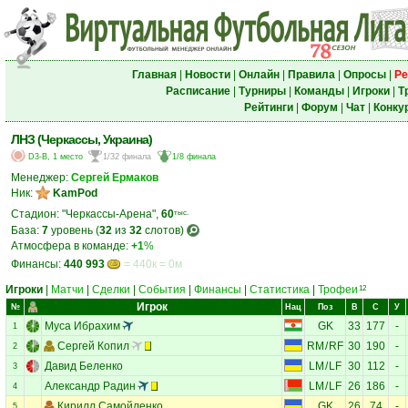
Главная
|
Новости
|
Онлайн
|
Правила
|
Опросы
|
Ре
Расписание
|
Турниры
|
Команды
|
Игроки
|
Т
Рейтинги
|
Форум
|
Чат
|
Конку
ЛНЗ (Черкассы, Украина)
D3-B, 1 место
1/32 финала
1/8 финала
Менеджер:
Сергей Ермаков
Ник:
KamPod
Стадион: "Черкассы-Арена",
60
тыс.
База:
7
уровень (
32
из
32
слотов)
Атмосфера в команде:
+1
%
Финансы:
440 993
= 440к = 0м
Игроки
|
Матчи
|
Сделки
|
События
|
Финансы
|
Статистика
|
Трофеи
12
Игрок
№
Нац
Поз
В
С
У
Муса Ибрахим
GK
33
177
-
1
Сергей Копил
RM
/
RF
30
190
-
2
Давид Беленко
LM
/
LF
30
112
-
3
Александр Радин
LM
/
LF
26
186
-
4
Кирилл Самойленко
GK
26
74
-
5