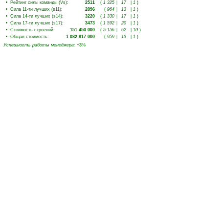
•
Рейтинг силы команды (Vs)
:
2511
(
1 325
|
17
|
1
)
•
Сила 11-ти лучших (s11)
:
2896
(
964
|
13
|
1
)
•
Сила 14-ти лучших (s14)
:
3220
(
1 330
|
17
|
1
)
•
Сила 17-ти лучших (s17)
:
3473
(
1 592
|
20
|
1
)
•
Стоимость строений
:
151 450 000
(
5 156
|
62
|
10
)
•
Общая стоимость
:
1 082 817 000
(
959
|
13
|
1
)
Успешность работы менеджера
:
+3
%