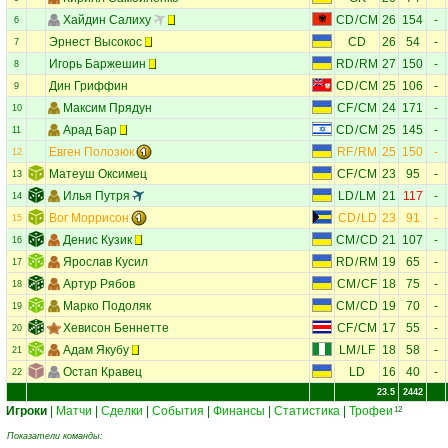
Хайдин Салиху
CD
/
CM
26
154
-
6
Эрнест Высокос
CD
26
54
-
7
Игорь Баржешин
RD
/
RM
27
150
-
8
Дин Гриффин
CD
/
CM
25
106
-
9
Максим Прядун
CF
/
CM
24
171
-
10
Арад Бар
CD
/
CM
25
145
-
11
Евген Полозюк
RF
/
RM
25
150
-
12
Матеуш Оксимец
CF
/
CM
23
95
-
13
Илья Путря
LD
/
LM
21
117
-
14
Вог Моррисон
CD
/
LD
23
91
-
15
Денис Кузик
CM
/
CD
21
107
-
16
Ярослав Кусил
RD
/
RM
19
65
-
17
Артур Рябов
CM
/
CF
18
75
-
18
Марко Подоляк
CM
/
CD
19
70
-
19
Хевисон Беннетте
CF
/
CM
17
55
-
20
Адам Якубу
LM
/
LF
18
58
-
21
Остап Кравец
LD
16
40
-
22
23.5
2442
Игроки
|
Матчи
|
Сделки
|
События
|
Финансы
|
Статистика
|
Трофеи
12
Показатели команды: