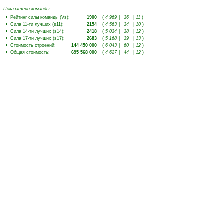
Показатели команды:
•
Рейтинг силы команды (Vs)
:
1900
(
4 969
|
36
|
11
)
•
Сила 11-ти лучших (s11)
:
2154
(
4 563
|
34
|
10
)
•
Сила 14-ти лучших (s14)
:
2418
(
5 034
|
38
|
12
)
•
Сила 17-ти лучших (s17)
:
2683
(
5 168
|
39
|
13
)
•
Стоимость строений
:
144 450 000
(
6 043
|
60
|
12
)
•
Общая стоимость
:
695 568 000
(
4 627
|
44
|
12
)