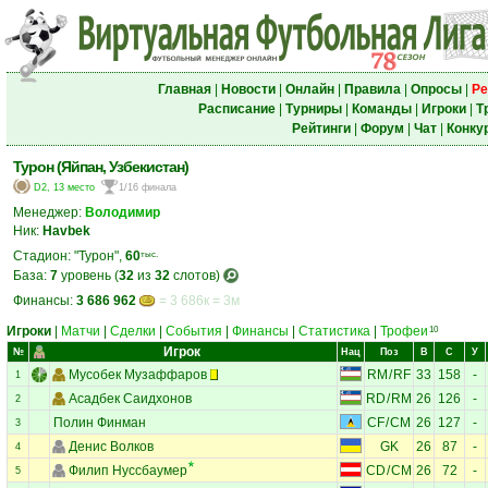
Главная
|
Новости
|
Онлайн
|
Правила
|
Опросы
|
Ре
Расписание
|
Турниры
|
Команды
|
Игроки
|
Т
Рейтинги
|
Форум
|
Чат
|
Конку
Турон (Яйпан, Узбекистан)
D2, 13 место
1/16 финала
Менеджер:
Володимир
Ник:
Havbek
Стадион: "Турон",
60
тыс.
База:
7
уровень (
32
из
32
слотов)
Финансы:
3 686 962
= 3 686к = 3м
Игроки
|
Матчи
|
Сделки
|
События
|
Финансы
|
Статистика
|
Трофеи
10
Игрок
№
Нац
Поз
В
С
У
Мусобек Музаффаров
RM
/
RF
33
158
-
1
Асадбек Саидхонов
RD
/
RM
26
126
-
2
Полин Финман
CF
/
CM
26
127
-
3
Денис Волков
GK
26
87
-
4
Филип Нуссбаумер
CD
/
CM
26
72
-
5