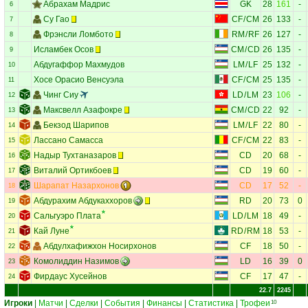
Абрахам Мадрис
GK
28
161
-
6
Су Гао
CF
/
CM
26
133
-
7
Фрэнсли Ломбото
RM
/
RF
26
127
-
8
Исламбек Осов
CM
/
CD
26
135
-
9
Абдугаффор Махмудов
LM
/
LF
25
132
-
10
Хосе Орасио Венсуэла
CF
/
CM
25
135
-
11
Чинг Сиу
LD
/
LM
23
106
-
12
Максвелл Азафокре
CM
/
CD
22
92
-
13
Бекзод Шарипов
LM
/
LF
22
80
-
14
Лассано Самасса
CF
/
CM
22
83
-
15
Надыр Тухтаназаров
CD
20
68
-
16
Виталий Ортикбоев
CD
19
60
-
17
Шарапат Назархонов
CD
17
52
-
18
Абдурахим Абдукаххоров
RD
20
73
0
19
Сальгуэро Плата
LD
/
LM
18
49
-
20
Кай Луне
RD
/
RM
18
53
-
21
Абдулхафижхон Носирхонов
CF
18
50
-
22
Комолиддин Назимов
LD
16
39
0
23
Фирдаус Хусейнов
CF
17
47
-
24
22.7
2245
Игроки
|
Матчи
|
Сделки
|
События
|
Финансы
|
Статистика
|
Трофеи
10