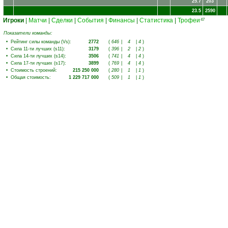
25.7
203
23.5
2590
Игроки
|
Матчи
|
Сделки
|
События
|
Финансы
|
Статистика
|
Трофеи
47
Показатели команды:
•
Рейтинг силы команды (Vs)
:
2772
(
646
|
4
|
4
)
•
Сила 11-ти лучших (s11)
:
3179
(
396
|
2
|
2
)
•
Сила 14-ти лучших (s14)
:
3506
(
741
|
4
|
4
)
•
Сила 17-ти лучших (s17)
:
3899
(
769
|
4
|
4
)
•
Стоимость строений
:
215 250 000
(
280
|
1
|
1
)
•
Общая стоимость
:
1 229 717 000
(
509
|
1
|
1
)