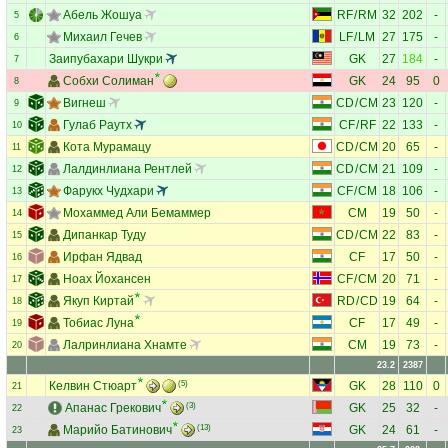
Абель Жошуа
RF
/
RM
32
202
-
5
Михаил Гечев
LF
/
LM
27
175
-
6
Заипубахари Шукри
GK
27
184
-
7
Собхи Солиман
GK
24
95
0
8
Вигнеш
CD
/
CM
23
120
-
9
Гулаб Раутх
CF
/
RF
22
133
-
10
Кота Мурамацу
CD
/
CM
20
65
-
11
Лалдинлиана Рентлей
CD
/
CM
21
109
-
12
Фарукх Чудхари
CF
/
CM
18
106
-
13
Мохаммед Али Бемаммер
CM
19
50
-
14
Дипанкар Туду
CD
/
CM
22
83
-
15
Ирфан Ядвад
CF
17
50
-
16
Ноах Йохансен
CF
/
CM
20
71
-
17
Якуп Киртай
RD
/
CD
19
64
-
18
Тобиас Луна
CF
17
49
-
19
Лалринлиана Хнамте
CM
19
73
-
20
23.2
2387
Келвин Стюарт
(5)
GK
28
110
0
21
Апанас Грекович
(3)
GK
25
32
-
22
Марийо Батинович
(13)
GK
24
61
-
23