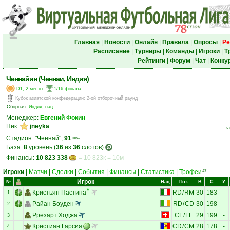
Главная
|
Новости
|
Онлайн
|
Правила
|
Опросы
|
Ре
Расписание
|
Турниры
|
Команды
|
Игроки
|
Т
Рейтинги
|
Форум
|
Чат
|
Конку
Ченнайин (Ченнаи, Индия)
D1, 2 место
1/16 финала
Кубок азиатской конфедерации
:
2-ой отборочный раунд
Сборная:
Индия, нац.
Менеджер:
Евгений Фокин
Ник:
jneyka
за
Стадион: "Ченнай",
91
тыс.
База:
8
уровень (
36
из
36
слотов)
Финансы:
10 823 338
= 10 823к = 10м
Игроки
|
Матчи
|
Сделки
|
События
|
Финансы
|
Статистика
|
Трофеи
47
Игрок
№
Нац
Поз
В
С
У
Кристьян Пастина
RD
/
RM
30
183
-
1
Райан Боуден
RD
/
CD
30
198
-
2
Ррезарт Ходжа
CF
/
LF
29
199
-
3
Кристиан Гарсия
CD
/
CM
28
178
-
4