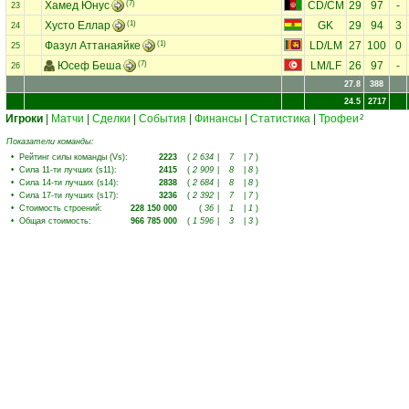
Хамед Юнус
(7)
CD
/
CM
29
97
-
23
Хусто Еллар
(1)
GK
29
94
3
24
Фазул Аттанаяйке
(1)
LD
/
LM
27
100
0
25
Юсеф Беша
(7)
LM
/
LF
26
97
-
26
27.8
388
24.5
2717
Игроки
|
Матчи
|
Сделки
|
События
|
Финансы
|
Статистика
|
Трофеи
2
Показатели команды:
•
Рейтинг силы команды (Vs)
:
2223
(
2 634
|
7
|
7
)
•
Сила 11-ти лучших (s11)
:
2415
(
2 909
|
8
|
8
)
•
Сила 14-ти лучших (s14)
:
2838
(
2 684
|
8
|
8
)
•
Сила 17-ти лучших (s17)
:
3236
(
2 392
|
7
|
7
)
•
Стоимость строений
:
228 150 000
(
36
|
1
|
1
)
•
Общая стоимость
:
966 785 000
(
1 596
|
3
|
3
)