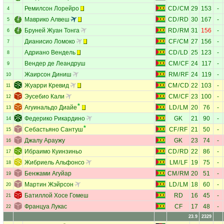
Ремилсон Лорейро
CD
/
CM
29
153
-
4
Маврико Алвеш
CD
/
RD
30
167
-
5
Бруней Жуан Тонга
RD
/
RM
31
156
-
6
Дианисио Ломоко
CF
/
CM
27
156
-
7
Адриано Вендель
CD
/
LD
25
123
-
8
Вендер де Леандруш
CM
/
CF
24
117
-
9
Жаирсон Диниш
RM
/
RF
24
119
-
10
Жуарри Кревид
CM
/
CD
22
103
-
11
Эусебио Кали
CM
/
CF
23
100
-
12
Агуинальдо Диайе
LD
/
LM
20
76
-
13
Федерико Рикардино
GK
21
90
-
14
Себастьяно Сантуш
CF
/
RF
21
50
-
15
Джалу Араужу
GK
23
74
-
16
Ибраимо Куинзиньо
CD
/
RD
22
86
-
17
Жибриель Альфонсо
LM
/
LF
19
75
-
18
Бенжами Агуйар
CM
/
RM
20
51
-
19
Мартин Жэйрсон
LD
/
LM
18
60
-
20
Батиллой Хосе Гомеш
RD
16
45
-
21
Француа Лукас
CF
17
48
-
22
23.9
2329