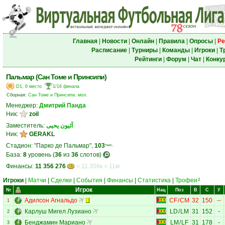
Главная
|
Новости
|
Онлайн
|
Правила
|
Опросы
|
Ре
Расписание
|
Турниры
|
Команды
|
Игроки
|
Т
Рейтинги
|
Форум
|
Чат
|
Конку
Пальмар (Сан Томе и Принсипи)
D1, 6 место
1/16 финала
Сборная:
Сан Томе и Принсипи, мол.
Менеджер:
Дмитрий Панда
Ник:
zoil
Заместитель:
آئیون يحيى
Ник:
GERAKL
Стадион: "Парко де Пальмар",
103
тыс.
База:
8
уровень (
36
из
36
слотов)
Финансы:
11 356 276
= 11 356к = 11м
Игроки
|
Матчи
|
Сделки
|
События
|
Финансы
|
Статистика
|
Трофеи
2
Игрок
№
Нац
Поз
В
С
У
Адилсон Агнальдо
CF
/
CM
32
150
--
1
Карлуш Мигел Лузиано
LD
/
LM
31
152
-
2
Бенджамин Мариано
LM
/
LF
31
178
-
3