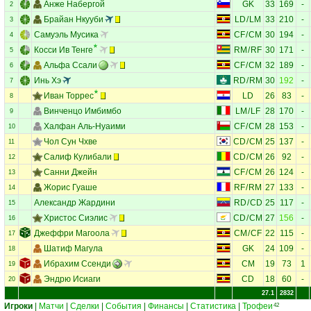
Анже Набергой
GK
33
169
-
2
Брайан Нкууби
LD
/
LM
33
210
-
3
Самуэль Мусика
CF
/
CM
30
194
-
4
Косси Ив Тенге
RM
/
RF
30
171
-
5
Альфа Ссали
CF
/
CM
32
189
-
6
Инь Хэ
RD
/
RM
30
192
-
7
Иван Торрес
LD
26
83
-
8
Винченцо Имбимбо
LM
/
LF
28
170
-
9
Халфан Аль-Нуаими
CF
/
CM
28
153
-
10
Чол Сун Чхве
CD
/
CM
25
137
-
11
Салиф Кулибали
CD
/
CM
26
92
-
12
Санни Джейн
CF
/
CM
26
124
-
13
Жорис Гуаше
RF
/
RM
27
133
-
14
Александр Жардини
RD
/
CD
25
117
-
15
Христос Сиэлис
CD
/
CM
27
156
-
16
Джеффри Магоола
CM
/
CF
22
115
-
17
Шатиф Магула
GK
24
109
-
18
Ибрахим Ссенди
CM
19
73
1
19
Эндрю Исиаги
CD
18
60
-
20
27.1
2832
Игроки
|
Матчи
|
Сделки
|
События
|
Финансы
|
Статистика
|
Трофеи
42