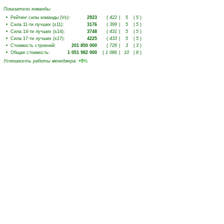
Показатели команды:
•
Рейтинг силы команды (Vs)
:
2923
(
422
|
5
|
5
)
•
Сила 11-ти лучших (s11)
:
3176
(
399
|
5
|
5
)
•
Сила 14-ти лучших (s14)
:
3748
(
431
|
5
|
5
)
•
Сила 17-ти лучших (s17)
:
4225
(
433
|
5
|
5
)
•
Стоимость строений
:
201 850 000
(
726
|
3
|
3
)
•
Общая стоимость
:
1 051 982 000
(
1 086
|
10
|
8
)
Успешность работы менеджера
:
+5
%