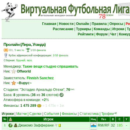
Главная
|
Новости
|
Онлайн
|
Правила
|
Опросы
|
Ре
Расписание
|
Турниры
|
Команды
|
Игроки
|
Т
Рейтинги
|
Форум
|
Чат
|
Конку
Пролайн (Лира, Уганда)
D1, 5 место
1/16 финала
Кубок африканской конфедерации
:
1/16 финала
Сборная:
Бруней, мол.
Менеджер:
Такие вещи стыдно спрашивать
Ник:
Offworld
Заместитель:
Finnish Sanchez
Ник:
~Bupyc~
Стадион: "Эстадио Арнальдо Отехи",
76
тыс.
База:
8
уровень (
36
из
36
слотов)
Атмосфера в команде:
+2
%
Финансы:
1 475 289
= 1 475к = 1м
Игроки
|
Матчи
|
Сделки
|
События
|
Финансы
|
Статистика
|
Трофеи
42
Игрок
№
Нац
Поз
В
С
У
Джакомо Зафферани
RM
/
RF
32
185
-
1