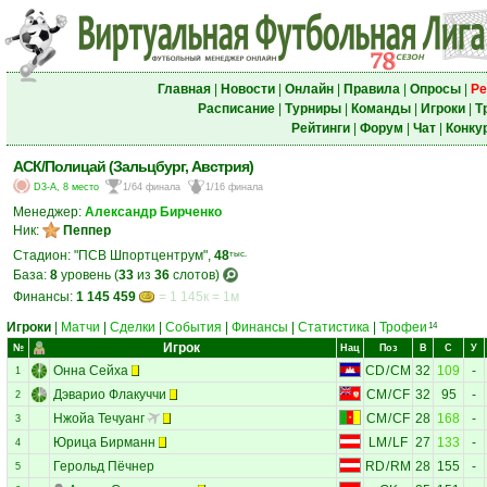
Главная
|
Новости
|
Онлайн
|
Правила
|
Опросы
|
Ре
Расписание
|
Турниры
|
Команды
|
Игроки
|
Т
Рейтинги
|
Форум
|
Чат
|
Конку
АСК/Полицай (Зальцбург, Австрия)
D3-A, 8 место
1/64 финала
1/16 финала
Менеджер:
Александр Бирченко
Ник:
Пеппер
Стадион: "ПСВ Шпортцентрум",
48
тыс.
База:
8
уровень (
33
из
36
слотов)
Финансы:
1 145 459
= 1 145к = 1м
Игроки
|
Матчи
|
Сделки
|
События
|
Финансы
|
Статистика
|
Трофеи
14
Игрок
№
Нац
Поз
В
С
У
Онна Сейха
CD
/
CM
32
109
-
1
Дэварио Флакуччи
CM
/
CF
32
95
-
2
Нжойа Течуанг
CM
/
CF
28
168
-
3
Юрица Бирманн
LM
/
LF
27
133
-
4
Герольд Пёчнер
RD
/
RM
28
155
-
5