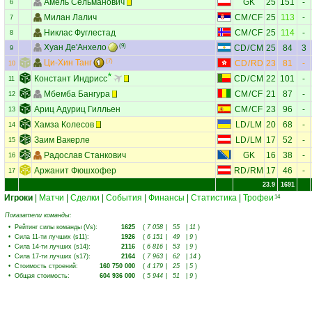
Амель Сельманович
GK
25
151
-
6
Милан Лалич
CM
/
CF
25
113
-
7
Никлас Фуглестад
CM
/
CF
25
114
-
8
Хуан Де'Анхело
(9)
CD
/
CM
25
84
3
9
Ци-Хин Танг
(7)
CD
/
RD
23
81
-
10
Констант Индрисс
CD
/
CM
22
101
-
11
Мбемба Бангура
CM
/
CF
21
87
-
12
Ариц Адуриц Гилльен
CM
/
CF
23
96
-
13
Хамза Колесов
LD
/
LM
20
68
-
14
Заим Вакерле
LD
/
LM
17
52
-
15
Радослав Станкович
GK
16
38
-
16
Аржанит Фюшхофер
RD
/
RM
17
46
-
17
23.9
1691
Игроки
|
Матчи
|
Сделки
|
События
|
Финансы
|
Статистика
|
Трофеи
14
Показатели команды:
•
Рейтинг силы команды (Vs)
:
1625
(
7 058
|
55
|
11
)
•
Сила 11-ти лучших (s11)
:
1926
(
6 151
|
49
|
9
)
•
Сила 14-ти лучших (s14)
:
2116
(
6 816
|
53
|
9
)
•
Сила 17-ти лучших (s17)
:
2164
(
7 963
|
62
|
14
)
•
Стоимость строений
:
160 750 000
(
4 179
|
25
|
5
)
•
Общая стоимость
:
604 936 000
(
5 944
|
51
|
9
)