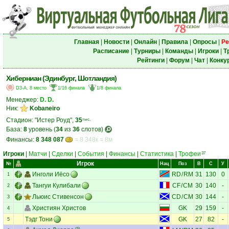
Главная
|
Новости
|
Онлайн
|
Правила
|
Опросы
|
Ре
Расписание
|
Турниры
|
Команды
|
Игроки
|
Т
Рейтинги
|
Форум
|
Чат
|
Конку
Хиберниан (Эдинбург, Шотландия)
D3-A, 8 место
1/16 финала
1/8 финала
Менеджер:
D. D.
Ник:
Kobaneiro
Стадион: "Истер Роуд",
35
тыс.
База:
8
уровень (
34
из
36
слотов)
Финансы:
8 348 087
= 8 348к = 8м
Игроки
|
Матчи
|
Сделки
|
События
|
Финансы
|
Статистика
|
Трофеи
37
Игрок
№
Нац
Поз
В
С
У
Инголи Иёсо
RD
/
RM
31
130
0
1
Тангуи Кулибали
CF
/
CM
30
140
-
2
Льюис Стивенсон
CD
/
CM
30
144
-
3
Християн Христов
GK
29
159
-
4
Тэдг Тони
GK
27
82
-
5
(5)