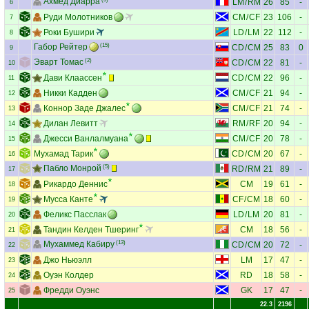
Ахмед Диарра
LM
/
RM
26
85
-
6
Руди Молотников
CM
/
CF
23
106
-
7
Роки Бушири
LD
/
LM
22
112
-
8
Габор Рейтер
(15)
CD
/
CM
25
83
0
9
Эварт Томас
(2)
CD
/
CM
22
81
-
10
Дави Клаассен
CD
/
CM
22
96
-
11
Никки Кадден
CM
/
CF
21
94
-
12
Коннор Заде Джалес
CM
/
CF
21
74
-
13
Дилан Левитт
RM
/
RF
20
94
-
14
Джесси Ванлалмуана
CM
/
CF
20
78
-
15
Мухамад Тарик
CD
/
CM
20
67
-
16
Пабло Монрой
(5)
RD
/
RM
21
89
-
17
Рикардо Деннис
CM
19
61
-
18
Мусса Канте
CF
/
CM
18
60
-
19
Феликс Пасслак
LD
/
LM
20
81
-
20
Тандин Келден Тшеринг
CM
18
56
-
21
Мухаммед Кабиру
(13)
CD
/
CM
20
72
-
22
Джо Ньюэлл
LM
17
47
-
23
Оуэн Колдер
RD
18
58
-
24
Фредди Оуэнс
GK
17
47
-
25
22.3
2196