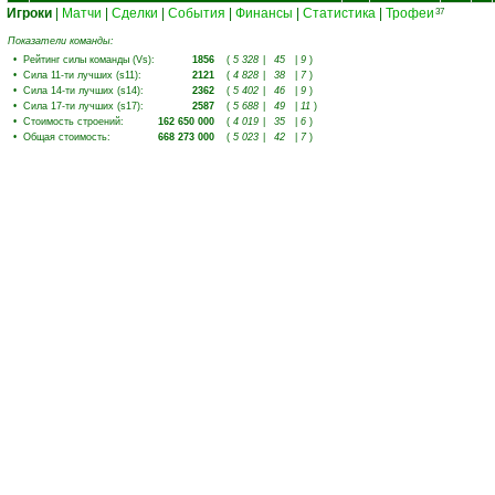
Игроки
|
Матчи
|
Сделки
|
События
|
Финансы
|
Статистика
|
Трофеи
37
Показатели команды:
•
Рейтинг силы команды (Vs)
:
1856
(
5 328
|
45
|
9
)
•
Сила 11-ти лучших (s11)
:
2121
(
4 828
|
38
|
7
)
•
Сила 14-ти лучших (s14)
:
2362
(
5 402
|
46
|
9
)
•
Сила 17-ти лучших (s17)
:
2587
(
5 688
|
49
|
11
)
•
Стоимость строений
:
162 650 000
(
4 019
|
35
|
6
)
•
Общая стоимость
:
668 273 000
(
5 023
|
42
|
7
)