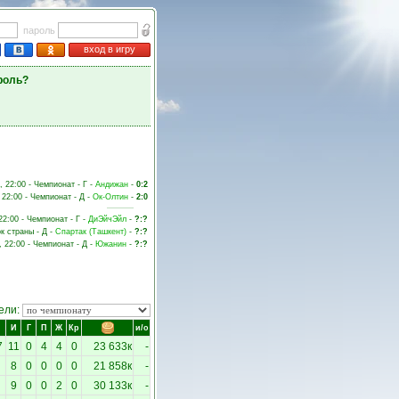
пароль
вход в игру
роль?
, 22:00 - Чемпионат - Г -
Андижан
-
0:2
 22:00 - Чемпионат - Д -
Ок-Олтин
-
2:0
22:00 - Чемпионат - Г -
ДиЭйчЭйл
-
?:?
ок страны - Д -
Спартак (Ташкент)
-
?:?
, 22:00 - Чемпионат - Д -
Южанин
-
?:?
ели:
И
Г
П
Ж
Кр
и/о
7
11
0
4
4
0
23 633к
-
8
0
0
0
0
21 858к
-
9
0
0
2
0
30 133к
-