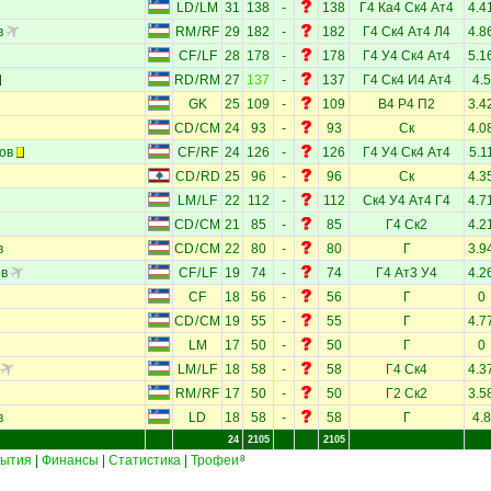
LD
/
LM
31
138
-
138
Г4
Ка4
Ск4
Ат4
4.4
в
RM
/
RF
29
182
-
182
Г4
Ск4
Ат4
Л4
4.8
CF
/
LF
28
178
-
178
Г4
У4
Ск4
Ат4
5.1
RD
/
RM
27
137
-
137
Г4
Ск4
И4
Ат4
4.5
GK
25
109
-
109
В4
Р4
П2
3.4
CD
/
CM
24
93
-
93
Ск
4.0
ов
CF
/
RF
24
126
-
126
Г4
У4
Ск4
Ат4
5.1
CD
/
RD
25
96
-
96
Ск
4.3
LM
/
LF
22
112
-
112
Ск4
У4
Ат4
Г4
4.7
CD
/
CM
21
85
-
85
Г4
Ск2
4.2
в
CD
/
CM
22
80
-
80
Г
3.9
ов
CF
/
LF
19
74
-
74
Г4
Ат3
У4
4.2
CF
18
56
-
56
Г
0
CD
/
CM
19
55
-
55
Г
4.7
LM
17
50
-
50
Г
0
LM
/
LF
18
58
-
58
Г4
Ск4
4.3
RM
/
RF
17
50
-
50
Г2
Ск2
3.5
в
LD
18
58
-
58
Г
4.8
24
2105
2105
ытия
|
Финансы
|
Статистика
|
Трофеи
8