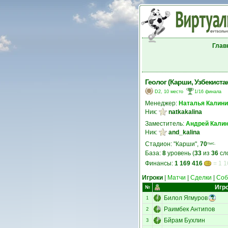
Глав
Геолог (Карши, Узбекиста
D2, 10 место
1/16 финала
Менеджер:
Наталья Калин
Ник:
natkakalina
Заместитель:
Андрeй Кaли
Ник:
and_kalina
Стадион: "Карши",
70
тыс.
База:
8
уровень (
33
из
36
сл
Финансы:
1 169 416
= 1 1
Игроки
|
Матчи
|
Сделки
|
Соб
Игр
№
Билол Ягмуров
1
Раимбек Антипов
2
Бйрам Бухлин
3