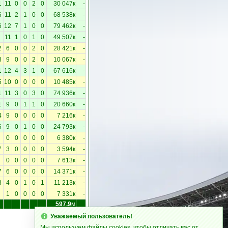
1
11
0
0
2
0
30 047к
-
6
11
2
1
0
0
68 538к
-
6
12
7
1
0
0
79 462к
-
11
1
0
1
0
49 507к
-
2
6
0
0
2
0
28 421к
-
8
9
0
0
2
0
10 067к
-
1
12
4
3
1
0
67 616к
-
5
10
0
0
0
0
10 485к
-
1
11
3
0
3
0
74 936к
-
1
9
0
1
1
0
20 660к
-
4
9
0
0
0
0
7 216к
-
6
9
0
1
0
0
24 793к
-
0
0
0
0
0
6 380к
-
7
3
0
0
0
0
3 594к
-
0
0
0
0
0
7 613к
-
7
6
0
0
0
0
14 371к
-
8
4
0
1
0
1
11 213к
-
1
0
0
0
0
7 331к
-
597.9
м
Уважаемый пользователь!
Мы используем файлы cookies, чтобы отличать вас от