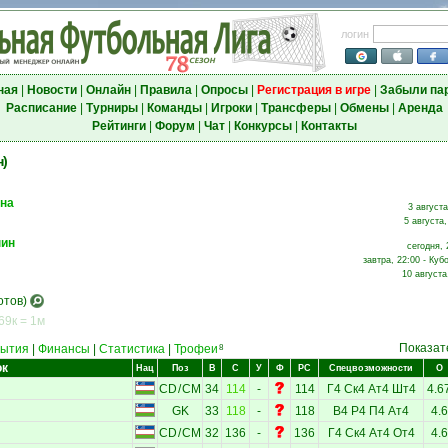
логин
ная
|
Новости
|
Онлайн
|
Правила
|
Опросы
|
Регистрация в игре
|
Забыли па
Расписание
|
Турниры
|
Команды
|
Игроки
|
Трансферы
|
Обмены
|
Аренда
Рейтинги
|
Форум
|
Чат
|
Конкурсы
|
Контакты
н)
ина
3 августа
5 августа,
нин
сегодня, 
завтра, 22:00 - Куб
10 августа
отов)
69к = 1м
Показат
ытия
|
Финансы
|
Статистика
|
Трофеи
8
ок
Нац
Поз
В
С
У
Ф
РС
Спецвозможности
О
CD
/
CM
34
114
-
114
Г4
Ск4
Ат4
Шт4
4.6
GK
33
118
-
118
В4
Р4
П4
Ат4
4.6
CD
/
CM
32
136
-
136
Г4
Ск4
Ат4
От4
4.6