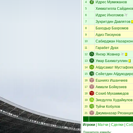
Идрес Мумижанов
4
Хикматилла Сайдино
5
Идрис Иногомов
6
Зухритдин Давлятов
7
Баходыр Бахромов
8
Адиз Пискунов
9
Сабирджан Назархон
10
Гарабет Дуах
11
Янгир Жовнер
12
Умар Бахматуллин
13
Абдусамат Мустафое
14
Сейетдин Абдукодир
15
Ешнияз Ишанчиев
16
Акмали Бойкузиев
17
Сохиб Мухаммедов
18
Зиедулла Худайкулов
19
Туйчи Кобулов
20
Джуманазар Рязанце
21
Игроки
|
Матчи
|
Сделки
|
Соб
Показатели команды: