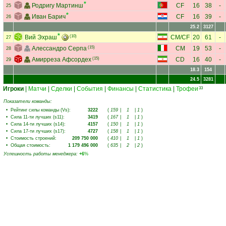
Родригу Мартинш
CF
16
38
-
25
Иван Барич
CF
16
39
-
26
25.2
3127
Вий Эхраш
(10)
CM
/
CF
20
61
-
27
Алессандро Серпа
(15)
CM
19
53
-
28
Амирреза Афсордех
(15)
CD
16
40
-
29
18.3
154
24.5
3281
Игроки
|
Матчи
|
Сделки
|
События
|
Финансы
|
Статистика
|
Трофеи
33
Показатели команды:
•
Рейтинг силы команды (Vs)
:
3222
(
159
|
1
|
1
)
•
Сила 11-ти лучших (s11)
:
3419
(
167
|
1
|
1
)
•
Сила 14-ти лучших (s14)
:
4157
(
150
|
1
|
1
)
•
Сила 17-ти лучших (s17)
:
4727
(
158
|
1
|
1
)
•
Стоимость строений
:
209 750 000
(
410
|
1
|
1
)
•
Общая стоимость
:
1 179 496 000
(
635
|
2
|
2
)
Успешность работы менеджера
:
+6
%