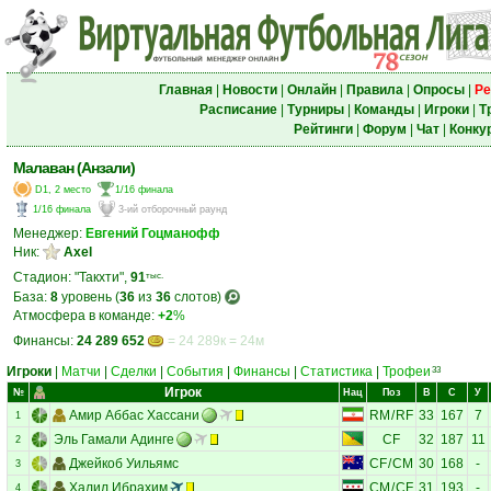
Главная
|
Новости
|
Онлайн
|
Правила
|
Опросы
|
Ре
Расписание
|
Турниры
|
Команды
|
Игроки
|
Т
Рейтинги
|
Форум
|
Чат
|
Конку
Малаван (Анзали)
D1, 2 место
1/16 финала
1/16 финала
3-ий отборочный раунд
Менеджер:
Евгений Гоцманофф
Ник:
Axel
Стадион: "Такхти",
91
тыс.
База:
8
уровень (
36
из
36
слотов)
Атмосфера в команде:
+2
%
Финансы:
24 289 652
= 24 289к = 24м
Игроки
|
Матчи
|
Сделки
|
События
|
Финансы
|
Статистика
|
Трофеи
33
Игрок
№
Нац
Поз
В
С
У
Амир Аббас Хассани
RM
/
RF
33
167
7
1
Эль Гамали Адинге
CF
32
187
11
2
Джейкоб Уильямс
CF
/
CM
30
168
-
3
Халил Ибрахим
CM
/
CF
31
193
-
4