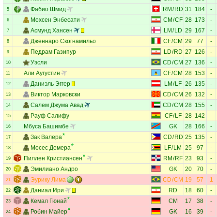
Фабио Шмид
RM
/
RD
31
184
-
5
Мохсен Энбесати
CM
/
CF
28
173
-
6
Асмунд Хансен
LM
/
LD
29
167
-
7
Дженнаро Скогнамильо
CF
/
CM
29
77
-
8
Педрам Газипур
LD
/
RD
27
126
-
9
Уэсли
CD
/
CM
27
136
-
10
Али Аугустин
CF
/
CM
28
153
-
11
Даниэль Эггер
LM
/
LF
26
135
-
12
Виктор Марковски
CD
/
CM
26
132
-
13
Салем Джума Авад
CD
/
CM
28
155
-
14
Рауф Салифу
CF
/
LF
28
142
-
15
Мбуса Башимбе
GK
28
166
-
16
Зак Валера
CD
/
RD
25
135
-
17
Мосес Демера
LF
/
LM
25
97
-
18
Пиллен Кристиансен
RM
/
RF
23
93
-
19
Эмилиано Андро
GK
20
70
-
20
Эурику Лима
CD
/
CM
19
57
1
21
Даниал Ири
RD
18
60
-
22
Кемал Гюнай
CM
17
38
-
23
Робин Майер
GK
16
39
-
24