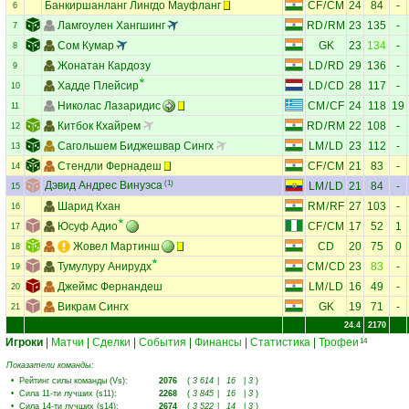
Банкиршанланг Лингдо Мауфланг
CF
/
CM
24
84
-
6
Ламгоулен Хангшинг
RD
/
RM
23
135
-
7
Сом Кумар
GK
23
134
-
8
Жонатан Кардозу
LD
/
RD
29
136
-
9
Хадде Плейсир
LD
/
CD
28
117
-
10
Николас Лазаридис
CM
/
CF
24
118
19
11
Китбок Кхайрем
RD
/
RM
22
108
-
12
Сагольшем Биджешвар Сингх
LM
/
LD
23
112
-
13
Стендли Фернадеш
CF
/
CM
21
83
-
14
Дэвид Андрес Винуэса
(1)
LM
/
LD
21
84
-
15
Шарид Кхан
RM
/
RF
27
103
-
16
Юсуф Адио
CF
/
CM
17
52
1
17
Жовел Мартинш
CD
20
75
0
18
Тумулуру Анирудх
CM
/
CD
23
83
-
19
Джеймс Фернандеш
LM
/
LD
16
49
-
20
Викрам Сингх
GK
19
71
-
21
24.4
2170
Игроки
|
Матчи
|
Сделки
|
События
|
Финансы
|
Статистика
|
Трофеи
14
Показатели команды:
•
Рейтинг силы команды (Vs)
:
2076
(
3 614
|
16
|
3
)
•
Сила 11-ти лучших (s11)
:
2268
(
3 845
|
16
|
3
)
•
Сила 14-ти лучших (s14)
:
2674
(
3 522
|
14
|
3
)