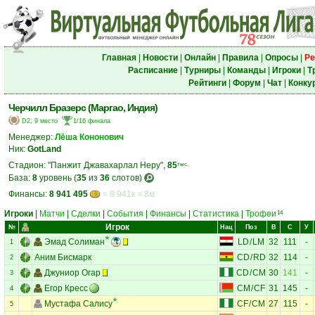
Главная
|
Новости
|
Онлайн
|
Правила
|
Опросы
|
Ре
Расписание
|
Турниры
|
Команды
|
Игроки
|
Т
Рейтинги
|
Форум
|
Чат
|
Конку
Черчилл Бразерс (Маргао, Индия)
D2, 9 место
1/16 финала
Менеджер:
Лёша Кононович
Ник:
GotLand
Стадион: "Панжит Джавахарлал Неру",
85
тыс.
База:
8
уровень (
35
из
36
слотов)
Финансы:
8 941 495
= 8 941к = 8м
Игроки
|
Матчи
|
Сделки
|
События
|
Финансы
|
Статистика
|
Трофеи
14
Игрок
№
Нац
Поз
В
С
У
Эмад Солиман
LD
/
LM
32
111
-
1
Аним Бисмарк
CD
/
RD
32
114
-
2
Джуниор Огар
CD
/
CM
30
141
-
3
Егор Кресс
CM
/
CF
31
145
-
4
Мустафа Салису
CF
/
CM
27
115
-
5