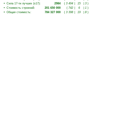
•
Сила 17-ти лучших (s17)
:
2984
(
3 494
|
15
|
3
)
•
Стоимость строений
:
201 650 000
(
742
|
6
|
1
)
•
Общая стоимость
:
784 327 000
(
3 398
|
19
|
8
)