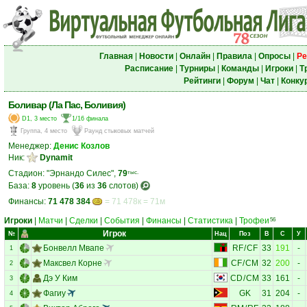
Главная
|
Новости
|
Онлайн
|
Правила
|
Опросы
|
Ре
Расписание
|
Турниры
|
Команды
|
Игроки
|
Т
Рейтинги
|
Форум
|
Чат
|
Конку
Боливар (Ла Пас, Боливия)
D1, 3 место
1/16 финала
Группа, 4 место
Раунд стыковых матчей
Менеджер:
Денис Козлов
Ник:
Dynamit
Стадион: "Эрнандо Силес",
79
тыс.
База:
8
уровень (
36
из
36
слотов)
Финансы:
71 478 384
= 71 478к = 71м
Игроки
|
Матчи
|
Сделки
|
События
|
Финансы
|
Статистика
|
Трофеи
56
Игрок
№
Нац
Поз
В
С
У
Бонвелл Мвапе
RF
/
CF
33
191
-
1
Максвел Корне
CF
/
CM
32
200
-
2
Дэ У Ким
CD
/
CM
33
161
-
3
Фагиу
GK
31
204
-
4