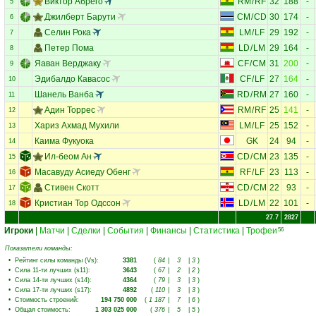
Виктор Абрего
RM
/
RF
32
188
-
5
Джилберт Барути
CM
/
CD
30
174
-
6
Селин Рока
LM
/
LF
29
192
-
7
Петер Пома
LD
/
LM
29
164
-
8
Яаван Верджаку
CF
/
CM
31
200
-
9
Эдибалдо Кавасос
CF
/
LF
27
164
-
10
Шанель Ванба
RD
/
RM
27
160
-
11
Адин Торрес
RM
/
RF
25
141
-
12
Хариз Ахмад Мухили
LM
/
LF
25
152
-
13
Каима Фукуока
GK
24
94
-
14
Ил-беом Ан
CD
/
CM
23
135
-
15
Масавуду Асиеду Обенг
RF
/
LF
23
113
-
16
Стивен Скотт
CD
/
CM
22
93
-
17
Кристиан Тор Одссон
LD
/
LM
22
101
-
18
27.7
2827
Игроки
|
Матчи
|
Сделки
|
События
|
Финансы
|
Статистика
|
Трофеи
56
Показатели команды:
•
Рейтинг силы команды (Vs)
:
3381
(
84
|
3
|
3
)
•
Сила 11-ти лучших (s11)
:
3643
(
67
|
2
|
2
)
•
Сила 14-ти лучших (s14)
:
4364
(
79
|
3
|
3
)
•
Сила 17-ти лучших (s17)
:
4892
(
110
|
3
|
3
)
•
Стоимость строений
:
194 750 000
(
1 187
|
7
|
6
)
•
Общая стоимость
:
1 303 025 000
(
376
|
5
|
5
)