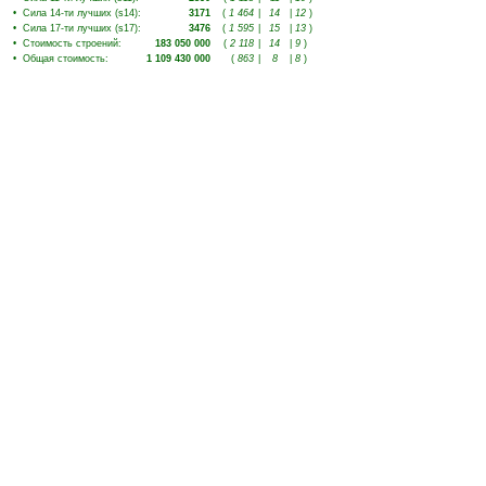
•
Сила 14-ти лучших (s14)
:
3171
(
1 464
|
14
|
12
)
•
Сила 17-ти лучших (s17)
:
3476
(
1 595
|
15
|
13
)
•
Стоимость строений
:
183 050 000
(
2 118
|
14
|
9
)
•
Общая стоимость
:
1 109 430 000
(
863
|
8
|
8
)