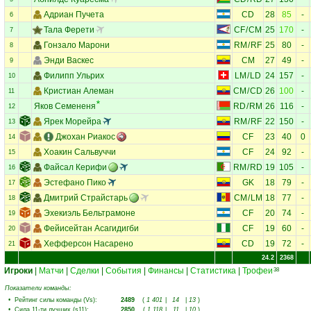
Адриан Пучета
CD
28
85
-
6
Тала Ферети
CF
/
CM
25
170
-
7
Гонзало Марони
RM
/
RF
25
80
-
8
Энди Васкес
CM
27
49
-
9
Филипп Ульрих
LM
/
LD
24
157
-
10
Кристиан Алеман
CM
/
CD
26
100
-
11
Яков Семененя
RD
/
RM
26
116
-
12
Ярек Морейра
RM
/
RF
22
150
-
13
Джохан Риакос
CF
23
40
0
14
Хоакин Сальвуччи
CF
24
92
-
15
Файсал Керифи
RM
/
RD
19
105
-
16
Эстефано Пико
GK
18
79
-
17
Дмитрий Страйстарь
CM
/
LM
18
77
-
18
Эхекиэль Бельтрамоне
CF
20
74
-
19
Фейисейтан Асагидигби
CF
19
60
-
20
Хефферсон Насарено
CD
19
72
-
21
24.2
2368
Игроки
|
Матчи
|
Сделки
|
События
|
Финансы
|
Статистика
|
Трофеи
38
Показатели команды:
•
Рейтинг силы команды (Vs)
:
2489
(
1 401
|
14
|
13
)
•
Сила 11-ти лучших (s11)
:
2850
(
1 118
|
11
|
10
)