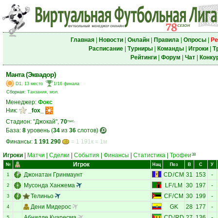
Главная
|
Новости
|
Онлайн
|
Правила
|
Опросы
|
Ре
Расписание
|
Турниры
|
Команды
|
Игроки
|
Т
Рейтинги
|
Форум
|
Чат
|
Конку
Манта (Эквадор)
D1, 13 место
1/16 финала
Сборная:
Танзания, мол.
Менеджер:
Фокс
Ник:
_fox_
Стадион: "Джокай",
70
тыс.
База:
8
уровень (
34
из
36
слотов)
Финансы:
1 191 290
= 1 191к = 1м
Игроки
|
Матчи
|
Сделки
|
События
|
Финансы
|
Статистика
|
Трофеи
38
Игрок
№
Нац
Поз
В
С
У
Джонатан Гринмаунт
CD
/
CM
31
153
-
1
Мусонда Ханжема
LF
/
LM
30
197
-
2
Телиньо
CF
/
CM
30
199
-
3
Дени Мидерос
GK
28
177
-
4
Абнилде Куаресма
CD
/
RD
27
136
-
5