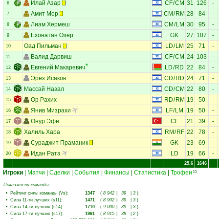
Илай Азар
CF
/
CM
31
126
-
6
Амит Мор
CM
/
RM
28
84
-
7
Лиам Хермеш
CM
/
LM
30
95
-
8
Ехонатан Озер
GK
27
107
-
9
Оад Пильман
LD
/
LM
25
71
-
10
Валид Дарвиш
CF
/
CM
24
103
-
11
Евгений Макаревич
LD
/
RD
22
84
-
12
Эрез Исаков
CD
/
RD
24
71
-
13
Массай Назал
CD
/
CM
22
80
-
14
Ор Рахих
RD
/
RM
19
50
-
15
Янив Мизрахи
LF
/
LM
19
50
-
16
Онур Эфе
CF
21
39
-
17
Халиль Хара
RM
/
RF
22
78
-
18
Сураджит Праманик
GK
23
69
-
19
Идан Рата
LD
19
66
-
20
25.6
1646
Игроки
|
Матчи
|
Сделки
|
События
|
Финансы
|
Статистика
|
Трофеи
10
Показатели команды:
•
Рейтинг силы команды (Vs)
:
1347
(
8 942
|
39
|
3
)
•
Сила 11-ти лучших (s11)
:
1471
(
8 902
|
39
|
3
)
•
Сила 14-ти лучших (s14)
:
1710
(
9 000
|
39
|
3
)
•
Сила 17-ти лучших (s17)
:
1961
(
8 915
|
38
|
2
)