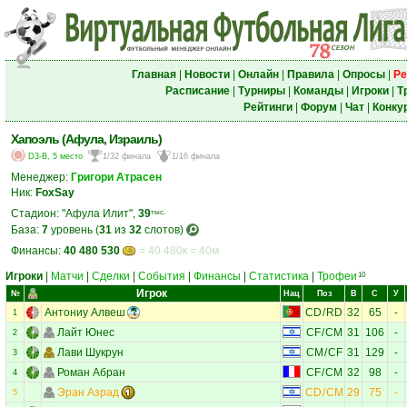
Главная
|
Новости
|
Онлайн
|
Правила
|
Опросы
|
Ре
Расписание
|
Турниры
|
Команды
|
Игроки
|
Т
Рейтинги
|
Форум
|
Чат
|
Конку
Хапоэль (Афула, Израиль)
D3-B, 5 место
1/32 финала
1/16 финала
Менеджер:
Григори Атрасен
Ник:
FoxSay
Стадион: "Афула Илит",
39
тыс.
База:
7
уровень (
31
из
32
слотов)
Финансы:
40 480 530
= 40 480к = 40м
Игроки
|
Матчи
|
Сделки
|
События
|
Финансы
|
Статистика
|
Трофеи
10
Игрок
№
Нац
Поз
В
С
У
Антониу Алвеш
CD
/
RD
32
65
-
1
Лайт Юнес
CF
/
CM
31
106
-
2
Лави Шукрун
CM
/
CF
31
129
-
3
Роман Абран
CF
/
CM
32
98
-
4
Эран Азрад
CD
/
CM
29
75
-
5