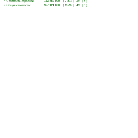
•
Стоимость строений
:
133 750 000
(
7 512
|
38
|
5
)
•
Общая стоимость
:
357 121 000
(
9 303
|
40
|
5
)