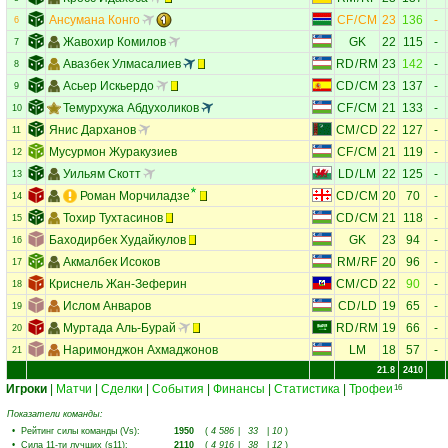
Ансумана Конго
CF
/
CM
23
136
-
6
Жавохир Комилов
GK
22
115
-
7
Авазбек Улмасалиев
RD
/
RM
23
142
-
8
Асьер Искьердо
CD
/
CM
23
137
-
9
Темурхужа Абдухоликов
CF
/
CM
21
133
-
10
Янис Дарханов
CM
/
CD
22
127
-
11
Мусурмон Журакузиев
CF
/
CM
21
119
-
12
Уильям Скотт
LD
/
LM
22
125
-
13
Роман Морчиладзе
CD
/
CM
20
70
-
14
Тохир Тухтасинов
CD
/
CM
21
118
-
15
Баходирбек Худайкулов
GK
23
94
-
16
Акмалбек Исоков
RM
/
RF
20
96
-
17
Криснель Жан-Зеферин
CM
/
CD
22
90
-
18
Ислом Анваров
CD
/
LD
19
65
-
19
Муртада Аль-Бурай
RD
/
RM
19
66
-
20
Наримонджон Ахмаджонов
LM
18
57
-
21
21.8
2410
Игроки
|
Матчи
|
Сделки
|
События
|
Финансы
|
Статистика
|
Трофеи
16
Показатели команды:
•
Рейтинг силы команды (Vs)
:
1950
(
4 586
|
33
|
10
)
•
Сила 11-ти лучших (s11)
:
2110
(
4 916
|
38
|
12
)