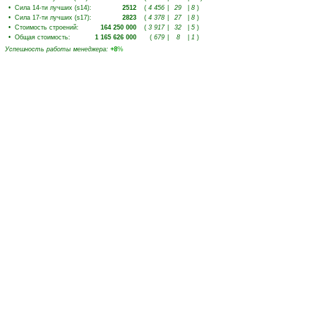
•
Сила 14-ти лучших (s14)
:
2512
(
4 456
|
29
|
8
)
•
Сила 17-ти лучших (s17)
:
2823
(
4 378
|
27
|
8
)
•
Стоимость строений
:
164 250 000
(
3 917
|
32
|
5
)
•
Общая стоимость
:
1 165 626 000
(
679
|
8
|
1
)
Успешность работы менеджера
:
+8
%