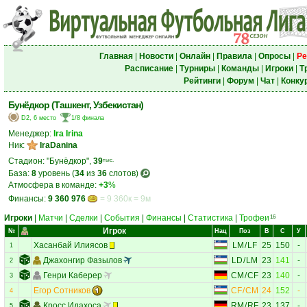
Главная
|
Новости
|
Онлайн
|
Правила
|
Опросы
|
Ре
Расписание
|
Турниры
|
Команды
|
Игроки
|
Т
Рейтинги
|
Форум
|
Чат
|
Конку
Бунёдкор (Ташкент, Узбекистан)
D2, 6 место
1/8 финала
Менеджер:
Ira Irina
Ник:
IraDanina
Стадион: "Бунёдкор",
39
тыс.
База:
8
уровень (
34
из
36
слотов)
Атмосфера в команде:
+3
%
Финансы:
9 360 976
= 9 360к = 9м
Игроки
|
Матчи
|
Сделки
|
События
|
Финансы
|
Статистика
|
Трофеи
16
Игрок
№
Нац
Поз
В
С
У
Хасанбай Илиясов
LM
/
LF
25
150
-
1
Джахонгир Фазылов
LD
/
LM
23
141
-
2
Генри Каберер
CM
/
CF
23
140
-
3
Егор Сотников
CF
/
CM
24
152
-
4
Кросс Идахоса
RM
/
RF
23
137
-
5