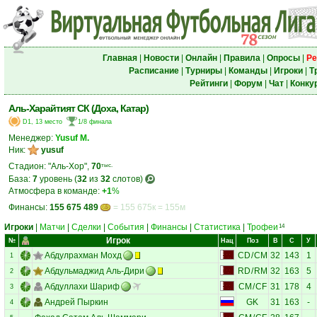
Главная
|
Новости
|
Онлайн
|
Правила
|
Опросы
|
Ре
Расписание
|
Турниры
|
Команды
|
Игроки
|
Т
Рейтинги
|
Форум
|
Чат
|
Конку
Аль-Харайтият СК (Доха, Катар)
D1, 13 место
1/8 финала
Менеджер:
Yusuf M.
Ник:
yusuf
Стадион: "Аль-Хор",
70
тыс.
База:
7
уровень (
32
из
32
слотов)
Атмосфера в команде:
+1
%
Финансы:
155 675 489
= 155 675к = 155м
Игроки
|
Матчи
|
Сделки
|
События
|
Финансы
|
Статистика
|
Трофеи
14
Игрок
№
Нац
Поз
В
С
У
Абдулрахман Мохд
CD
/
CM
32
143
1
1
Абдульмаджид Аль-Дири
RD
/
RM
32
163
5
2
Абдуллахи Шариф
CM
/
CF
31
178
4
3
Андрей Пыркин
GK
31
163
-
4