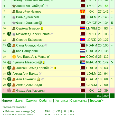
Фахад Сатам Аль Шаммари
CM
/
CF
28
167
-
5
Хасан Аль Хайдос
LM
/
LF
28
156
-
6
Благойче Иванов
GK
27
142
-
7
Валид Джассем
LD
/
LM
25
143
-
8
Фахад Халфан
CM
/
CF
24
134
5
9
Серёжа Тумасян
LM
/
RM
24
93
-
10
Мохамед Салех Елнил
CM
/
CF
21
106
-
11
Сверре Бьёккьяэр
LD
/
CD
29
127
-
12
Саид Алхадж Исса
RD
/
RM
20
100
-
13
Кас Сандеринк
CD
/
CM
29
135
-
14
Аль-Бара Аль-Мавали
CD
/
CM
25
112
-
15
Лунгиле Маекисо
RM
/
CM
31
149
5
16
Хассан Вахид Гарбийя
CD
/
CM
18
63
-
17
Ахмад Али Валад
LD
/
LM
21
94
-
18
Али Аль-Анси
CD
/
CM
18
68
1
19
Ахмед Аль Саади
CF
/
CM
17
50
-
20
Фахад Аль Кассими
GK
16
39
-
21
25.1
2525
Игроки
|
Матчи
|
Сделки
|
События
|
Финансы
|
Статистика
|
Трофеи
14
Показатели команды:
•
Рейтинг силы команды (Vs)
:
2481
(
1 438
|
11
|
11
)