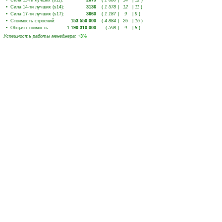
•
Сила 11-ти лучших (s11)
:
2679
(
1 680
|
14
|
12
)
•
Сила 14-ти лучших (s14)
:
3136
(
1 578
|
12
|
11
)
•
Сила 17-ти лучших (s17)
:
3660
(
1 187
|
9
|
9
)
•
Стоимость строений
:
153 550 000
(
4 884
|
26
|
16
)
•
Общая стоимость
:
1 190 310 000
(
598
|
9
|
8
)
Успешность работы менеджера
:
+3
%