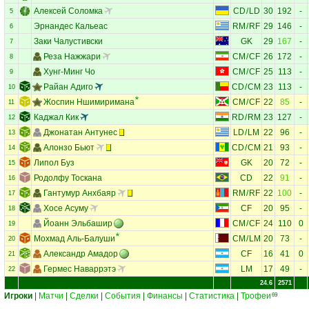
Алексей Соломка
CD
/
LD
30
192
-
5
Эрнандес Кальеас
RM
/
RF
29
146
-
6
Заки Чалустивски
GK
29
167
-
7
Реза Нажжари
CM
/
CF
26
172
-
8
Хунг-Минг Чо
CM
/
CF
25
113
-
9
Райан Адиго
CD
/
CM
23
113
-
10
Жоспин Ншимиримана
CM
/
CF
22
85
-
11
Каджал Кик
RD
/
RM
23
127
-
12
Джонатан Антунес
LD
/
LM
22
96
-
13
Алонзо Бьют
CD
/
CM
21
93
-
14
Липол Буз
GK
20
72
-
15
Родолфу Тоскана
CD
22
91
-
16
Гантумур Анхбаяр
RM
/
RF
22
100
-
17
Хосе Асуму
CF
20
95
-
18
Йоанн Эльбашир
CM
/
CF
24
110
0
19
Мохмад Аль-Балуши
CM
/
LM
20
73
-
20
Александр Амадор
CF
16
41
0
21
Гермес Наваррэтэ
LM
17
49
-
22
24.6
2571
Игроки
|
Матчи
|
Сделки
|
События
|
Финансы
|
Статистика
|
Трофеи
69