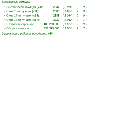
Показатели команды:
•
Рейтинг силы команды (Vs)
:
2337
(
2 016
|
9
|
9
)
•
Сила 11-ти лучших (s11)
:
2606
(
1 964
|
9
|
9
)
•
Сила 14-ти лучших (s14)
:
2988
(
2 044
|
9
|
9
)
•
Сила 17-ти лучших (s17)
:
3330
(
2 042
|
7
|
7
)
•
Стоимость строений
:
188 250 000
(
1 677
|
9
|
9
)
•
Общая стоимость
:
939 325 000
(
1 804
|
7
|
7
)
Успешность работы менеджера
:
+8
%