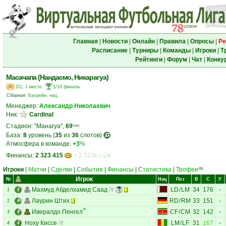
Главная
|
Новости
|
Онлайн
|
Правила
|
Опросы
|
Ре
Расписание
|
Турниры
|
Команды
|
Игроки
|
Т
Рейтинги
|
Форум
|
Чат
|
Конку
Масачапа (Нандасмо, Никарагуа)
D1, 1 место
1/16 финала
Сборная:
Бахрейн, нац.
Менеджер:
Александр Николаевич
Ник:
Cardinal
Стадион: "Манагуа",
69
тыс.
База:
8
уровень (
35
из
36
слотов)
Атмосфера в команде:
+3
%
Финансы:
2 323 415
= 2 323к = 2м
Игроки
|
Матчи
|
Сделки
|
События
|
Финансы
|
Статистика
|
Трофеи
69
Игрок
№
Нац
Поз
В
С
У
Махмуд Абделхамид Саад
LD
/
LM
34
176
-
1
Лаурин Штих
RD
/
RM
33
151
-
2
Ивералдо Пенгел
CF
/
CM
32
142
-
3
Ноху Киссе
LM
/
LF
31
167
-
4