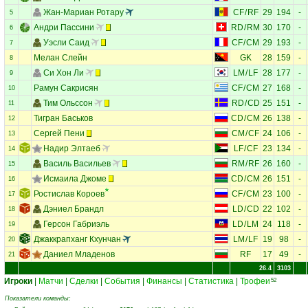
Жан-Мариан Ротару
CF
/
RF
29
194
-
5
Андри Пассини
RD
/
RM
30
170
-
6
Уэсли Саид
CF
/
CM
29
193
-
7
Мелан Слейн
GK
28
159
-
8
Си Хон Ли
LM
/
LF
28
177
-
9
Рамун Сакрисян
CF
/
CM
27
168
-
10
Тим Ольссон
RD
/
CD
25
151
-
11
Тигран Баськов
CD
/
CM
26
138
-
12
Сергей Пени
CM
/
CF
24
106
-
13
Надир Элтаеб
LF
/
CF
23
134
-
14
Василь Васильев
RM
/
RF
26
160
-
15
Исмаила Джоме
CD
/
CM
26
151
-
16
Ростислав Короев
CF
/
CM
23
100
-
17
Дэниел Брандл
LD
/
CD
22
102
-
18
Герсон Габриэль
LD
/
LM
24
118
-
19
Джаккрапханг Кхунчан
LM
/
LF
19
98
-
20
Даниел Младенов
RF
17
49
-
21
26.4
3103
Игроки
|
Матчи
|
Сделки
|
События
|
Финансы
|
Статистика
|
Трофеи
52
Показатели команды: