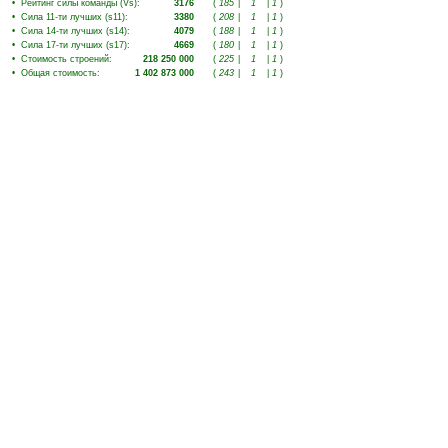
•
Рейтинг силы команды (Vs)
:
3176
(
185
|
1
|
1
)
•
Сила 11-ти лучших (s11)
:
3380
(
208
|
1
|
1
)
•
Сила 14-ти лучших (s14)
:
4079
(
188
|
1
|
1
)
•
Сила 17-ти лучших (s17)
:
4669
(
180
|
1
|
1
)
•
Стоимость строений
:
218 250 000
(
225
|
1
|
1
)
•
Общая стоимость
:
1 402 873 000
(
243
|
1
|
1
)