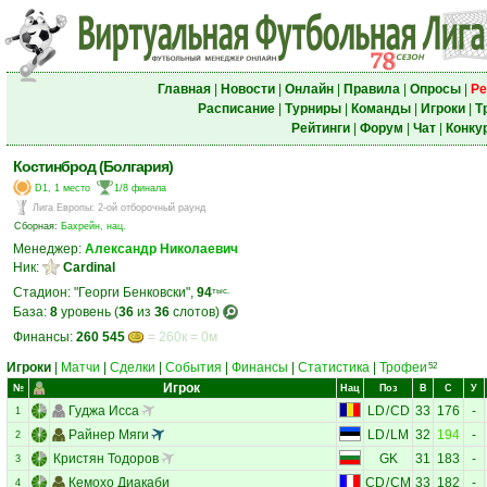
Главная
|
Новости
|
Онлайн
|
Правила
|
Опросы
|
Ре
Расписание
|
Турниры
|
Команды
|
Игроки
|
Т
Рейтинги
|
Форум
|
Чат
|
Конку
Костинброд (Болгария)
D1, 1 место
1/8 финала
Лига Европы
:
2-ой отборочный раунд
Сборная:
Бахрейн, нац.
Менеджер:
Александр Николаевич
Ник:
Cardinal
Стадион: "Георги Бенковски",
94
тыс.
База:
8
уровень (
36
из
36
слотов)
Финансы:
260 545
= 260к = 0м
Игроки
|
Матчи
|
Сделки
|
События
|
Финансы
|
Статистика
|
Трофеи
52
Игрок
№
Нац
Поз
В
С
У
Гуджа Исса
LD
/
CD
33
176
-
1
Райнер Мяги
LD
/
LM
32
194
-
2
Кристян Тодоров
GK
31
183
-
3
Кемохо Диакаби
CD
/
CM
33
182
-
4