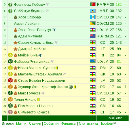
Франческу Ребошу
RM
/
RF
30
181
-
5
Саббатус Леджерс
LM
/
LF
30
182
-
6
Хосе Эскобар
CM
/
CD
28
147
-
7
Амьен Левиант
CD
/
CM
28
125
-
8
Эрве Регис Бонгутут
LD
/
LM
27
156
-
9
Адам Митчелл
RD
/
RM
25
121
-
10
Сирил Кокпакпа-Боко
CD
25
143
-
11
Дмитрий Когбето
LF
25
99
-
12
Мойзе Кина
RF
22
84
-
13
Фабиора Рутагунгира
LD
/
LM
20
81
-
14
Исаак Мишель Суанго
RM
21
60
-
15
Маурель Стефан Абимала
GK
19
63
-
16
Стеве Бекейн-Ноуджумаджи
LM
20
53
-
17
Жуниор Джон Кристоф Нганза
RD
17
44
1
18
Макс Гомессе
CM
/
CD
18
57
-
19
Телин Нгиало
CD
19
52
-
20
Пол Морент Ньенган
CM
16
46
-
21
Сильвестр Кокасса
CF
17
45
-
22
23.8
2352
Игроки
|
Матчи
|
Сделки
|
События
|
Финансы
|
Статистика
|
Трофеи
60