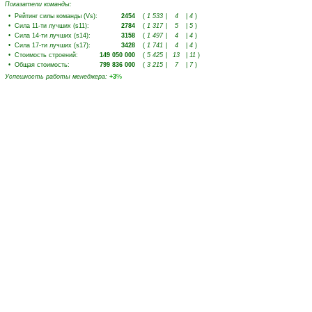
Показатели команды:
•
Рейтинг силы команды (Vs)
:
2454
(
1 533
|
4
|
4
)
•
Сила 11-ти лучших (s11)
:
2784
(
1 317
|
5
|
5
)
•
Сила 14-ти лучших (s14)
:
3158
(
1 497
|
4
|
4
)
•
Сила 17-ти лучших (s17)
:
3428
(
1 741
|
4
|
4
)
•
Стоимость строений
:
149 050 000
(
5 425
|
13
|
11
)
•
Общая стоимость
:
799 836 000
(
3 215
|
7
|
7
)
Успешность работы менеджера
:
+3
%