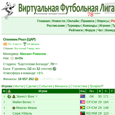
Главная
|
Новости
|
Онлайн
|
Правила
|
Опросы
|
Ре
Расписание
|
Турниры
|
Команды
|
Игроки
|
Т
Рейтинги
|
Форум
|
Чат
|
Конку
Олимпик Реал (ЦАР)
D1, 6 место
1/8 финала
Сборная:
Восточный Тимор, мол.
Менеджер:
Михаил Романов
Ник:
mrOv
Стадион: "Бартоломи Боганда",
70
тыс.
База:
7
уровень (
32
из
32
слотов)
Атмосфера в команде:
+1
%
Финансы:
16 057 262
= 16 057к = 16м
Игроки
|
Матчи
|
Сделки
|
События
|
Финансы
|
Статистика
|
Трофеи
60
Игрок
№
Нац
Поз
В
С
У
Эрнест Вонг
GK
30
171
-
1
Майкл Велес
CF
/
CM
29
184
-
2
Морган Ферье
CF
/
CM
29
148
-
3
Серж Уббель
RD
/
RM
29
110
-
4