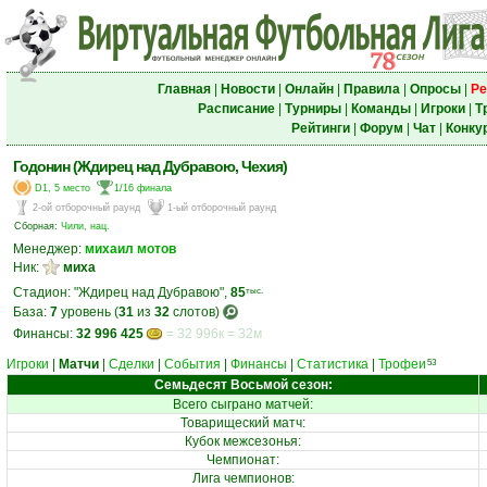
Главная
|
Новости
|
Онлайн
|
Правила
|
Опросы
|
Ре
Расписание
|
Турниры
|
Команды
|
Игроки
|
Т
Рейтинги
|
Форум
|
Чат
|
Конку
Годонин (Ждирец над Дубравою, Чехия)
D1, 5 место
1/16 финала
2-ой отборочный раунд
1-ый отборочный раунд
Сборная:
Чили, нац.
Менеджер:
михаил мотов
Ник:
миха
Стадион: "Ждирец над Дубравою",
85
тыс.
База:
7
уровень (
31
из
32
слотов)
Финансы:
32 996 425
= 32 996к = 32м
Игроки
|
Матчи
|
Сделки
|
События
|
Финансы
|
Статистика
|
Трофеи
53
Семьдесят Восьмой сезон:
Всего сыграно матчей:
Товарищеский матч:
Кубок межсезонья:
Чемпионат:
Лига чемпионов: