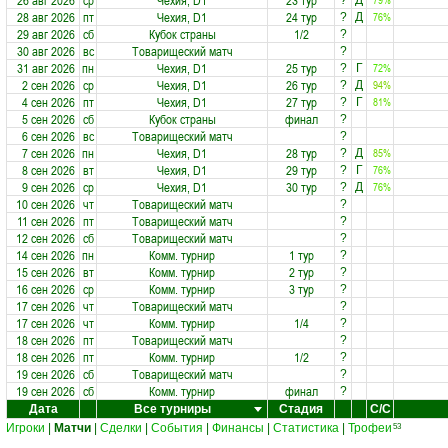
26 авг 2026
ср
Чехия, D1
23 тур
79%
?
Д
28 авг 2026
пт
Чехия, D1
24 тур
76%
?
Д
29 авг 2026
сб
Кубок страны
1/2
?
30 авг 2026
вс
Товарищеский матч
?
31 авг 2026
пн
Чехия, D1
25 тур
72%
?
Г
2 сен 2026
ср
Чехия, D1
26 тур
94%
?
Д
4 сен 2026
пт
Чехия, D1
27 тур
81%
?
Г
5 сен 2026
сб
Кубок страны
финал
?
6 сен 2026
вс
Товарищеский матч
?
7 сен 2026
пн
Чехия, D1
28 тур
85%
?
Д
8 сен 2026
вт
Чехия, D1
29 тур
76%
?
Г
9 сен 2026
ср
Чехия, D1
30 тур
76%
?
Д
10 сен 2026
чт
Товарищеский матч
?
11 сен 2026
пт
Товарищеский матч
?
12 сен 2026
сб
Товарищеский матч
?
14 сен 2026
пн
Комм. турнир
1 тур
?
15 сен 2026
вт
Комм. турнир
2 тур
?
16 сен 2026
ср
Комм. турнир
3 тур
?
17 сен 2026
чт
Товарищеский матч
?
17 сен 2026
чт
Комм. турнир
1/4
?
18 сен 2026
пт
Товарищеский матч
?
18 сен 2026
пт
Комм. турнир
1/2
?
19 сен 2026
сб
Товарищеский матч
?
19 сен 2026
сб
Комм. турнир
финал
?
Дата
Все турниры
Стадия
С/С
Игроки
|
Матчи
|
Сделки
|
События
|
Финансы
|
Статистика
|
Трофеи
53