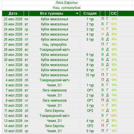
Лига Европы:
Нац. суперкубок:
Дата
Все турниры
Стадия
С/С
22 июн 2026
пн
Кубок межсезонья
1 тур
97%
П
Г
23 июн 2026
вт
Кубок межсезонья
2 тур
100%
В
Г
24 июн 2026
ср
Кубок межсезонья
3 тур
99%
Н
Г
25 июн 2026
чт
Кубок межсезонья
4 тур
96%
Н
Д
26 июн 2026
пт
Кубок межсезонья
5 тур
99%
В
Д
27 июн 2026
сб
Нац. суперкубок
96%
П
Г
28 июн 2026
вс
Товарищеский матч
96%
В
Д
29 июн 2026
пн
Кубок межсезонья
6 тур
92%
В
Д
30 июн 2026
вт
Кубок межсезонья
7 тур
92%
В
Д
1 июл 2026
ср
Кубок межсезонья
8 тур
93%
В
Д
2 июл 2026
чт
Кубок межсезонья
9 тур
92%
Н
Г
3 июл 2026
пт
Кубок межсезонья
10 тур
103%
П
Г
4 июл 2026
сб
Товарищеский матч
99%
П
Д
6 июл 2026
пн
Чехия, D1
1 тур
76%
В
Г
7 июл 2026
вт
Лига чемпионов
ОР1
98%
В
Г
8 июл 2026
ср
Чехия, D1
2 тур
74%
В
Д
9 июл 2026
чт
Лига чемпионов
ОР1
98%
П
Д
10 июл 2026
пт
Чехия, D1
3 тур
85%
Н
Г
11 июл 2026
сб
Лига Европы
ОР2
95%
Н
Д
12 июл 2026
вс
Товарищеский матч
106%
В
Г
13 июл 2026
пн
Чехия, D1
4 тур
80%
Н
Д
14 июл 2026
вт
Лига Европы
ОР2
96%
П
Г
15 июл 2026
ср
Чехия, D1
5 тур
95%
П
Г