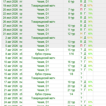
17 июл 2026
пт
Чехия, D1
6 тур
71%
В
Д
19 июл 2026
вс
Товарищеский матч
107%
П
Д
20 июл 2026
пн
Чехия, D1
7 тур
76%
П
Г
22 июл 2026
ср
Чехия, D1
8 тур
79%
В
Г
24 июл 2026
пт
Чехия, D1
9 тур
84%
В
Д
26 июл 2026
вс
Товарищеский матч
96%
В
Д
27 июл 2026
пн
Чехия, D1
10 тур
81%
В
Д
29 июл 2026
ср
Чехия, D1
11 тур
85%
В
Г
31 июл 2026
пт
Чехия, D1
12 тур
65%
Н
Г
2 авг 2026
вс
Товарищеский матч
101%
Н
Д
3 авг 2026
пн
Чехия, D1
13 тур
78%
В
Д
5 авг 2026
ср
Чехия, D1
14 тур
88%
П
Г
7 авг 2026
пт
Чехия, D1
15 тур
99%
?
Д
8 авг 2026
сб
Кубок страны
1/16
60%
?
Д
9 авг 2026
вс
Товарищеский матч
101%
?
Д
10 авг 2026
пн
Чехия, D1
16 тур
99%
?
Г
12 авг 2026
ср
Чехия, D1
17 тур
89%
?
Д
14 авг 2026
пт
Чехия, D1
18 тур
77%
?
Г
15 авг 2026
сб
Кубок страны
1/8
?
16 авг 2026
вс
Товарищеский матч
?
17 авг 2026
пн
Чехия, D1
19 тур
65%
?
Д
19 авг 2026
ср
Чехия, D1
20 тур
88%
?
Д
21 авг 2026
пт
Чехия, D1
21 тур
81%
?
Г
22 авг 2026
сб
Кубок страны
1/4
?
23 авг 2026
вс
Товарищеский матч
?
24 авг 2026
пн
Чехия, D1
22 тур
83%
?
Г