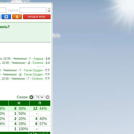
пароль
вход в игру
роль?
та, 22:00 - Чемпионат - Г -
Андууд
-
1:4
а, 22:00 - Чемпионат - Д -
Селенга
-
1:1
0 - Чемпионат - Г -
Тасын Суудал
-
?:?
0 - Чемпионат - Д -
Тасын Суудал
-
?:?
, 22:00 - Чемпионат - Г -
Селенга
-
?:?
Сезон:
Н
П
26%
8
30%
12
44%
50%
1
50%
-
40%
2
20%
4
40%
14%
4
29%
8
57%
1
100%
-