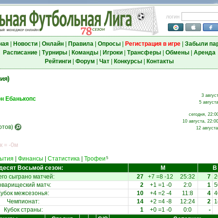
логин
ная
|
Новости
|
Онлайн
|
Правила
|
Опросы
|
Регистрация в игре
|
Забыли па
Расписание
|
Турниры
|
Команды
|
Игроки
|
Трансферы
|
Обмены
|
Аренда
Рейтинги
|
Форум
|
Чат
|
Конкурсы
|
Контакты
ия)
3 авгус
н Ебанькопс
5 август
сегодня, 22:0
10 августа, 22:0
отов)
12 августа
к = -0м
ытия
|
Финансы
|
Статистика
|
Трофеи
5
есят Восьмой сезон:
М
В
его сыграно матчей:
27
+7 =8 -12
25:32
7
оварищеский матч:
2
+1 =1 -0
2:0
1
Кубок межсезонья:
10
+4 =2 -4
11:8
4
Чемпионат:
14
+2 =4 -8
12:24
2
Кубок страны:
1
+0 =1 -0
0:0
-