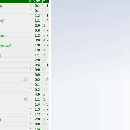
А
Счет
+
-
я)
*
0:1
-
1
)
*
0:1
-
-
*
1:2
-
1
н)
*
1:1
-
4
2:0
2
-
0:0
-
-
зия)
1:2
-
-
3:0
4
-
ублика)
*
1:0
3
-
1:0
3
-
)
1:1
3
-
2:0
1
-
*
0:4
-
1
*
0:0
1
-
)
0:0
1
-
0:2
-
3
*
0:1
-
-
*
0:2
1
-
4:0
5
-
1:1
2
-
1:4
-
3
*
1:3
-
-
*
1:2
1
-
)
*
2:0
2
-
*
0:0
2
-
*
1:4
-
-