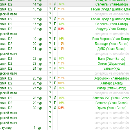
олия, D2
14 тур
Селенга (Улан-Батор)
86%
Н
Д
олия, D2
15 тур
Тасын Суудал (Даланзадга
110%
?
Г
еский матч
соперник не определён
?
олия, D2
16 тур
Тасын Суудал (Даланзадга
110%
?
Д
олия, D2
17 тур
Селенга (Улан-Батор)
86%
?
Г
олия, D2
18 тур
Андууд (Улан-Батор)
153%
?
Д
еский матч
соперник не определён
?
олия, D2
19 тур
Блэк Морган (Улан-Батор
95%
?
Г
олия, D2
20 тур
Баянзурх (Улан-Батор)
112%
?
Г
олия, D2
21 тур
ДМЮ (Улан-Батор)
119%
?
Д
еский матч
соперник не определён
?
олия, D2
22 тур
Банк (Улан-Батор)
86%
?
Д
олия, D2
23 тур
Хотол (Шарынгол)
113%
?
Г
олия, D2
24 тур
Замын-Ууд
90%
?
Д
еский матч
соперник не определён
?
олия, D2
25 тур
Хоромхон (Улан-Батор)
118%
?
Г
олия, D2
26 тур
Хантерс (Ховд)
107%
?
Г
олия, D2
27 тур
Интер (Улан-Батор)
90%
?
Д
еский матч
соперник не определён
?
олия, D2
28 тур
Атлетик 220 (Улан-Батор
99%
?
Д
олия, D2
29 тур
Баянгол (Улан-Батор)
95%
?
Г
олия, D2
30 тур
Эрчим (Улан-Батор)
128%
?
Д
еский матч
соперник не определён
?
еский матч
соперник не определён
?
еский матч
соперник не определён
?
. турнир
1 тур
соперник не определён
?