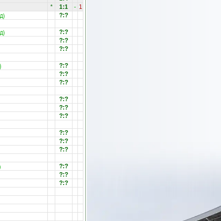
*
1:1
-
1
д)
?:?
д)
?:?
?:?
?:?
)
?:?
?:?
?:?
?:?
?:?
?:?
?:?
?:?
?:?
)
?:?
?:?
?:?