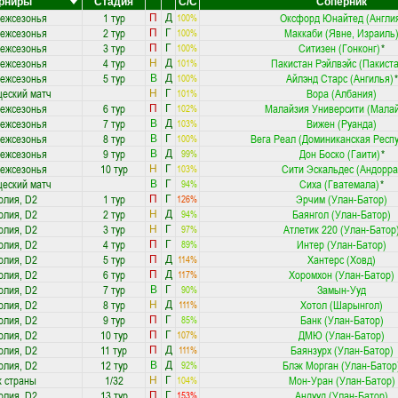
урниры
Стадия
С/С
Соперник
межсезонья
1 тур
Оксфорд Юнайтед (Англи
100%
П
Д
межсезонья
2 тур
Маккаби (Явне, Израиль
100%
П
Г
межсезонья
3 тур
Ситизен (Гонконг)
*
100%
П
Г
межсезонья
4 тур
Пакистан Рэйлвэйс (Пакиста
101%
Н
Д
межсезонья
5 тур
Айлэнд Старс (Ангилья)
*
100%
В
Д
еский матч
Вора (Албания)
101%
Н
Г
межсезонья
6 тур
Малайзия Университи (Малай
102%
П
Г
межсезонья
7 тур
Вижен (Руанда)
103%
В
Д
межсезонья
8 тур
Вега Реал (Доминиканская Респ
100%
В
Г
межсезонья
9 тур
Дон Боско (Гаити)
*
99%
В
Д
межсезонья
10 тур
Сити Эскальдес (Андорра
103%
Н
Г
еский матч
Сиха (Гватемала)
*
94%
В
Г
олия, D2
1 тур
Эрчим (Улан-Батор)
126%
П
Г
олия, D2
2 тур
Баянгол (Улан-Батор)
94%
Н
Д
олия, D2
3 тур
Атлетик 220 (Улан-Батор
97%
Н
Г
олия, D2
4 тур
Интер (Улан-Батор)
89%
П
Г
олия, D2
5 тур
Хантерс (Ховд)
114%
П
Д
олия, D2
6 тур
Хоромхон (Улан-Батор)
117%
П
Д
олия, D2
7 тур
Замын-Ууд
90%
В
Г
олия, D2
8 тур
Хотол (Шарынгол)
111%
Н
Д
олия, D2
9 тур
Банк (Улан-Батор)
85%
П
Г
олия, D2
10 тур
ДМЮ (Улан-Батор)
107%
П
Г
олия, D2
11 тур
Баянзурх (Улан-Батор)
111%
П
Д
олия, D2
12 тур
Блэк Морган (Улан-Батор
92%
В
Д
к страны
1/32
Мон-Уран (Улан-Батор)
104%
Н
Г
олия, D2
13 тур
Андууд (Улан-Батор)
153%
П
Г