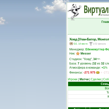
Глав
Ховд (Улан-Батор, Монгол
D2, 14 место
1/32 финала
Менеджер:
Ебенемуттер Фо
Ник:
Messer
Стадион: "Ховд",
34
тыс.
База:
7
уровень (
32
из
32
сл
Атмосфера в команде:
+1
%
Финансы:
-271 975
= -271
Игроки
|
Матчи
|
Сделки
|
Соб
Семьд
Вс
Т